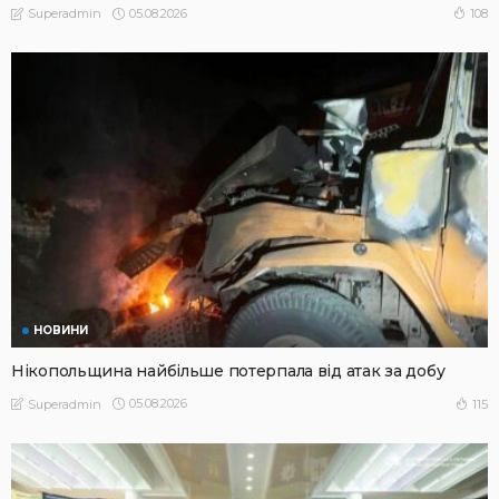
05.08.2026
108
Superadmin
НОВИНИ
Нікопольщина найбільше потерпала від атак за добу
05.08.2026
115
Superadmin