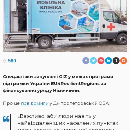
580
Спецавтівки закуплені GIZ у межах програми
підтримки України EU4ResilientRegions за
фінансування уряду Німеччини.
Про це
повідомили
у Дніпропетровській ОВА.
«Важливо, аби люди навіть у
найвіддаленіших населених пунктах
мали доступ до медичної допомоги.