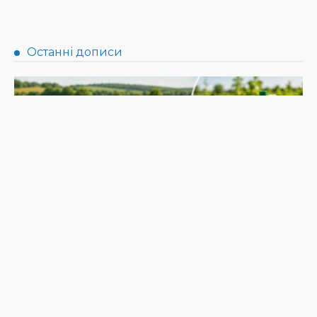
НОВИНИ
Не їжте біля шкірки: фахівці розповіли, як безпечно
ласувати кавунами
31.07.2026
187
Superadmin