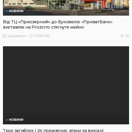
НОВИНИ
Від ТЦ «Приозерний» до Буковелю: «ПриватБанк»
виставляє на Prozorro стягнуте майно
03.08.2026
131
Superadmin
НОВИНИ
Троє загиблих і 24 поранених: атаки за вихідні