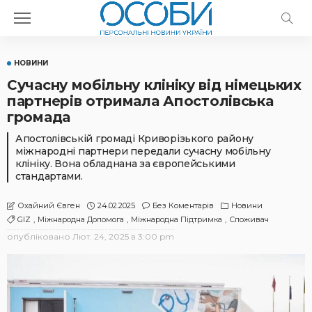
НОВИНИ
Сучасну мобільну клініку від німецьких
партнерів отримала Апостолівська
громада
Апостолівській громаді Криворізького району
міжнародні партнери передали сучасну мобільну
клініку. Вона обладнана за європейськими
стандартами.
24.02.2025
Без Коментарів
Новини
Охайний Євген
GIZ
Міжнародна Допомога
Міжнародна Підтримка
Споживач
опубліковано
Лют. 24, 2025 в 3:00 pm