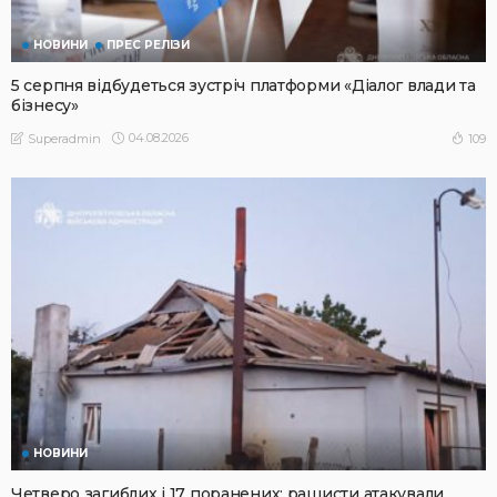
НОВИНИ
ПРЕС РЕЛІЗИ
5 серпня відбудеться зустріч платформи «Діалог влади та
бізнесу»
04.08.2026
109
Superadmin
НОВИНИ
Четверо загиблих і 17 поранених: рашисти атакували