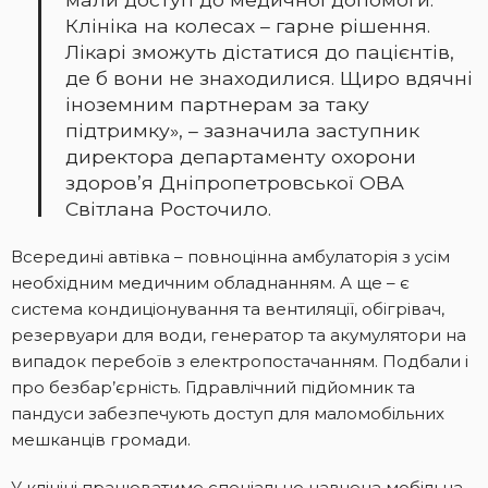
Клініка на колесах – гарне рішення.
Лікарі зможуть дістатися до пацієнтів,
де б вони не знаходилися. Щиро вдячні
іноземним партнерам за таку
підтримку», – зазначила заступник
директора департаменту охорони
здоров’я Дніпропетровської ОВА
Світлана Росточило.
Всередині автівка – повноцінна амбулаторія з усім
необхідним медичним обладнанням. А ще – є
система кондиціонування та вентиляції, обігрівач,
резервуари для води, генератор та акумулятори на
випадок перебоїв з електропостачанням. Подбали і
про безбар’єрність. Гідравлічний підйомник та
пандуси забезпечують доступ для маломобільних
мешканців громади.
У клініці працюватиме спеціально навчена мобільна