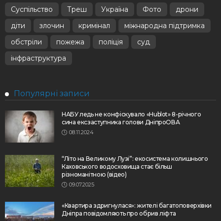
Суспільство
Треш
Україна
Фото
дрони
діти
злочин
кримінал
міжнародна підтримка
обстріли
пожежа
поліція
суд
інфраструктура
Популярні записи
НАБУ ледь не конфіскувало «Hublot» 8-річного
сина ексзаступника голови ДніпроОВА
08.11.2024
“Літо на Великому Лузі”: екосистема колишнього
Каховського водосховища стає більш
різноманітною (відео)
09.07.2025
«Квартира здригнулася»: жителі багатоповерхівки
Дніпра повідомляють про обрив ліфта