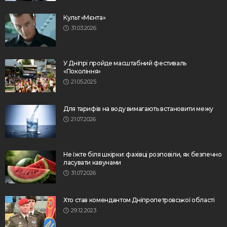
Культ «Мєнта»
31.03.2026
У Дніпрі пройде масштабний фестиваль
«Покоління»
21.05.2025
Для тарифів на воду вимагають встановити межу
21.07.2026
Не їжте біля шкірки: фахівці розповіли, як безпечно
ласувати кавунами
31.07.2026
Хто став комендантом Дніпропетровської області
29.12.2023