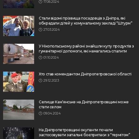
17.06.2024
Стали відомі прізвища посадовців з Дніпра, які
обкрадали дітей у комунальному закладі “Штурм”
27.03.2024
У Нікопольському районі знайшли купу продуктів з
гуманітарної допомоги, які намагались спалити
01.10.2024
Хто став комендантом Дніпропетровської області
29.12.2023
Селище Кам’янське на Дніпропетровщині може
стати селом
09.04.2024
На Дніпропетровщині окупанти почали
застосовувати запальні боєприпаси з “термітом”