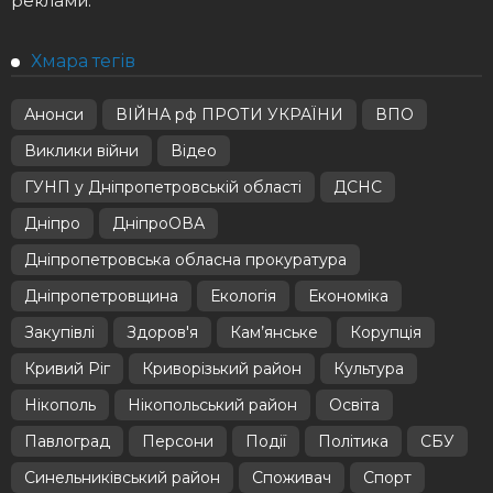
реклами.
Хмара тегів
Анонси
ВІЙНА рф ПРОТИ УКРАЇНИ
ВПО
Виклики війни
Відео
ГУНП у Дніпропетровській області
ДСНС
Дніпро
ДніпроОВА
Дніпропетровська обласна прокуратура
Дніпропетровщина
Екологія
Економіка
Закупівлі
Здоров'я
Кам’янське
Корупція
Кривий Ріг
Криворізький район
Культура
Нікополь
Нікопольський район
Освіта
Павлоград
Персони
Події
Політика
СБУ
Синельниківський район
Споживач
Спорт