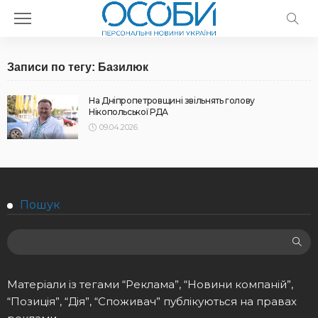
Записи по тегу: Базилюк
На Дніпропетровщині звільнять голову
Нікопольської РДА
09.04.2026
Пошук
Матеріали із тегами “Реклама”, “Новини компаній”,
“Позиція”, “Дія”, “Споживач” публікуються на правах