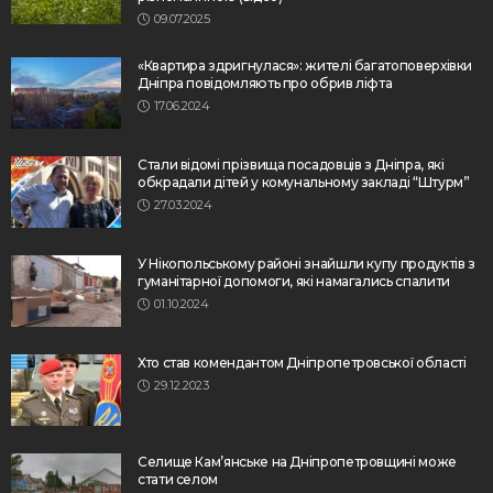
09.07.2025
«Квартира здригнулася»: жителі багатоповерхівки
Дніпра повідомляють про обрив ліфта
17.06.2024
Стали відомі прізвища посадовців з Дніпра, які
обкрадали дітей у комунальному закладі “Штурм”
27.03.2024
У Нікопольському районі знайшли купу продуктів з
гуманітарної допомоги, які намагались спалити
01.10.2024
Хто став комендантом Дніпропетровської області
29.12.2023
Селище Кам’янське на Дніпропетровщині може
стати селом