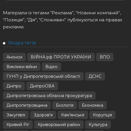
Матеріали із тегами “Реклама”, “Новини компаній”,
“Позиція”, “Дія”, “Споживач” публікуються на правах
реклами.
Хмара тегів
Анонси
ВІЙНА рф ПРОТИ УКРАЇНИ
ВПО
Виклики війни
Відео
ГУНП у Дніпропетровській області
ДСНС
Дніпро
ДніпроОВА
Дніпропетровська обласна прокуратура
Дніпропетровщина
Екологія
Економіка
Закупівлі
Здоров'я
Кам’янське
Корупція
Кривий Ріг
Криворізький район
Культура