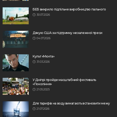
БЕБ викрило підпільне виробництво пального
30.07.2026
Дякую США за підтримку незалежної преси
04.07.2026
Культ «Мєнта»
31.03.2026
У Дніпрі пройде масштабний фестиваль
«Покоління»
21.05.2025
Для тарифів на воду вимагають встановити межу
21.07.2026