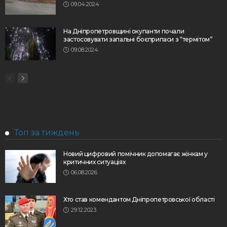
09.04.2024
На Дніпропетровщині окупанти почали
застосовувати запальні боєприпаси з “термітом”
09.08.2024
Топ за тиждень
Новий цифровий помічник допомагає жінкам у
критичних ситуаціях
06.08.2026
Хто став комендантом Дніпропетровської області
29.12.2023