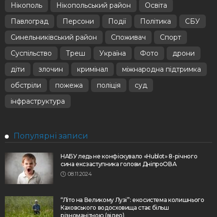
Нікополь
Нікопольський район
Освіта
Павлоград
Персони
Події
Політика
СБУ
Синельниківський район
Споживач
Спорт
Суспільство
Треш
Україна
Фото
дрони
діти
злочин
кримінал
міжнародна підтримка
обстріли
пожежа
поліція
суд
інфраструктура
Популярні записи
НАБУ ледь не конфіскувало «Hublot» 8-річного
сина ексзаступника голови ДніпроОВА
08.11.2024
“Літо на Великому Лузі”: екосистема колишнього
Каховського водосховища стає більш
різноманітною (відео)