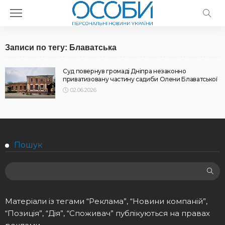
Записи по тегу: Блаватська
Суд повернув громаді Дніпра незаконно
приватизовану частину садиби Олени Блаватської
02.06.2026
Пошук
Матеріали із тегами “Реклама”, “Новини компаній”,
“Позиція”, “Дія”, “Споживач” публікуються на правах