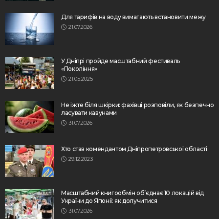
Для тарифів на воду вимагають встановити межу
21.07.2026
У Дніпрі пройде масштабний фестиваль
«Покоління»
21.05.2025
Не їжте біля шкірки: фахівці розповіли, як безпечно
ласувати кавунами
31.07.2026
Хто став комендантом Дніпропетровської області
29.12.2023
Масштабний книгообмін об’єднає 10 локацій від
України до Японії: як долучитися
31.07.2026