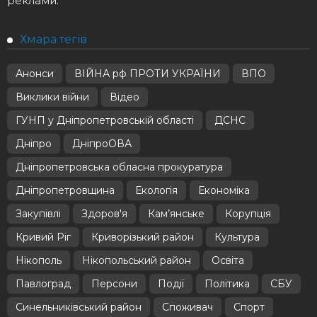
реклами.
Хмара тегів
Анонси
ВІЙНА рф ПРОТИ УКРАЇНИ
ВПО
Виклики війни
Відео
ГУНП у Дніпропетровській області
ДСНС
Дніпро
ДніпроОВА
Дніпропетровська обласна прокуратура
Дніпропетровщина
Екологія
Економіка
Закупівлі
Здоров'я
Кам’янське
Корупція
Кривий Ріг
Криворізький район
Культура
Нікополь
Нікопольський район
Освіта
Павлоград
Персони
Події
Політика
СБУ
Синельниківський район
Споживач
Спорт