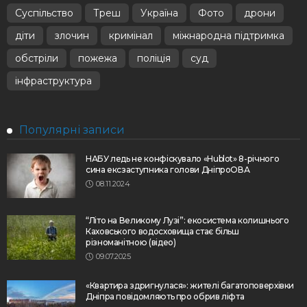
Суспільство
Треш
Україна
Фото
дрони
діти
злочин
кримінал
міжнародна підтримка
обстріли
пожежа
поліція
суд
інфраструктура
Популярні записи
НАБУ ледь не конфіскувало «Hublot» 8-річного
сина ексзаступника голови ДніпроОВА
08.11.2024
“Літо на Великому Лузі”: екосистема колишнього
Каховського водосховища стає більш
різноманітною (відео)
09.07.2025
«Квартира здригнулася»: жителі багатоповерхівки
Дніпра повідомляють про обрив ліфта