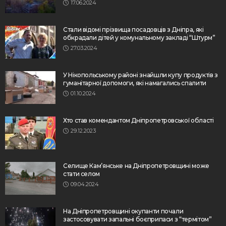
17.06.2024
Стали відомі прізвища посадовців з Дніпра, які
обкрадали дітей у комунальному закладі “Штурм”
27.03.2024
У Нікопольському районі знайшли купу продуктів з
гуманітарної допомоги, які намагались спалити
01.10.2024
Хто став комендантом Дніпропетровської області
29.12.2023
Селище Кам’янське на Дніпропетровщині може
стати селом
09.04.2024
На Дніпропетровщині окупанти почали
застосовувати запальні боєприпаси з “термітом”