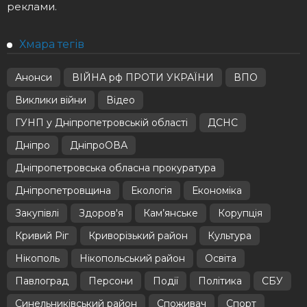
реклами.
Хмара тегів
Анонси
ВІЙНА рф ПРОТИ УКРАЇНИ
ВПО
Виклики війни
Відео
ГУНП у Дніпропетровській області
ДСНС
Дніпро
ДніпроОВА
Дніпропетровська обласна прокуратура
Дніпропетровщина
Екологія
Економіка
Закупівлі
Здоров'я
Кам’янське
Корупція
Кривий Ріг
Криворізький район
Культура
Нікополь
Нікопольський район
Освіта
Павлоград
Персони
Події
Політика
СБУ
Синельниківський район
Споживач
Спорт