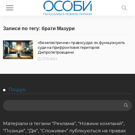
Записи по тегу: брати Мазури
«Безелектричне» правосуддя: як функціонують
суди на прифронтових територіях
Дніпропетровщини
27.12.2024
Пошук
Матеріали із тегами “Реклама”, “Новини компаній”,
“Позиція”, “Дія”, “Споживач” публікуються на правах