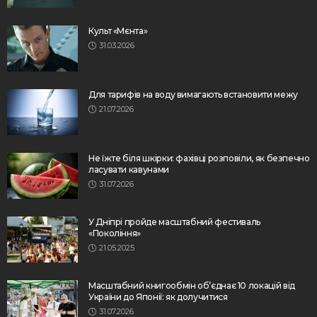
Культ «Мєнта»
31.03.2026
Для тарифів на воду вимагають встановити межу
21.07.2026
Не їжте біля шкірки: фахівці розповіли, як безпечно
ласувати кавунами
31.07.2026
У Дніпрі пройде масштабний фестиваль
«Покоління»
21.05.2025
Масштабний книгообмін об’єднає 10 локацій від
України до Японії: як долучитися
31.07.2026