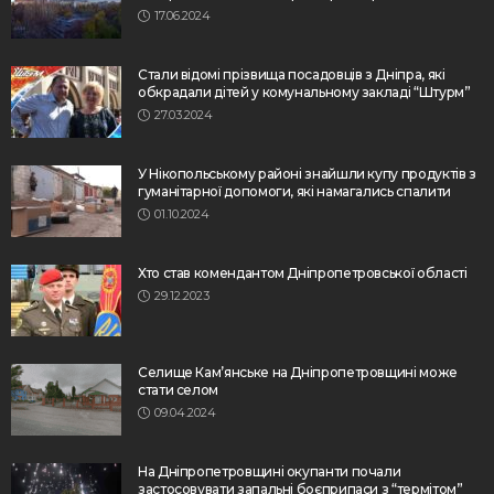
17.06.2024
Стали відомі прізвища посадовців з Дніпра, які
обкрадали дітей у комунальному закладі “Штурм”
27.03.2024
У Нікопольському районі знайшли купу продуктів з
гуманітарної допомоги, які намагались спалити
01.10.2024
Хто став комендантом Дніпропетровської області
29.12.2023
Селище Кам’янське на Дніпропетровщині може
стати селом
09.04.2024
На Дніпропетровщині окупанти почали
застосовувати запальні боєприпаси з “термітом”