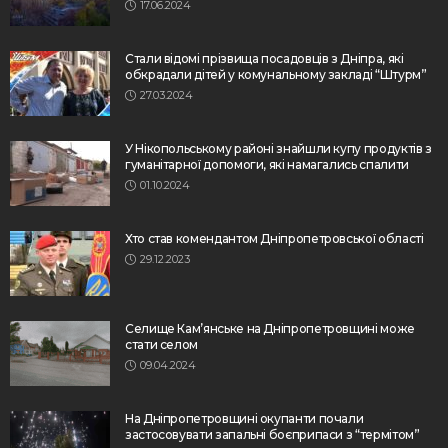
17.06.2024
Стали відомі прізвища посадовців з Дніпра, які
обкрадали дітей у комунальному закладі “Штурм”
27.03.2024
У Нікопольському районі знайшли купу продуктів з
гуманітарної допомоги, які намагались спалити
01.10.2024
Хто став комендантом Дніпропетровської області
29.12.2023
Селище Кам’янське на Дніпропетровщині може
стати селом
09.04.2024
На Дніпропетровщині окупанти почали
застосовувати запальні боєприпаси з “термітом”