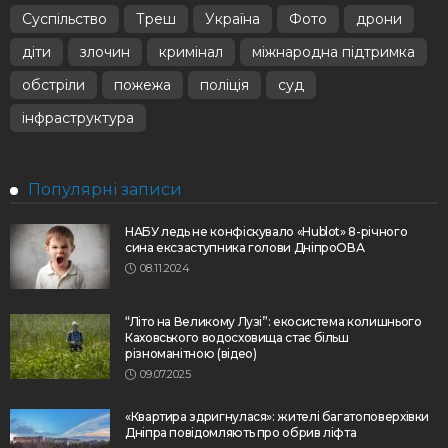
Суспільство
Треш
Україна
Фото
дрони
діти
злочин
кримінал
міжнародна підтримка
обстріли
пожежа
поліція
суд
інфраструктура
Популярні записи
НАБУ ледь не конфіскувало «Hublot» 8-річного
сина ексзаступника голови ДніпроОВА
08.11.2024
“Літо на Великому Лузі”: екосистема колишнього
Каховського водосховища стає більш
різноманітною (відео)
09.07.2025
«Квартира здригнулася»: жителі багатоповерхівки
Дніпра повідомляють про обрив ліфта