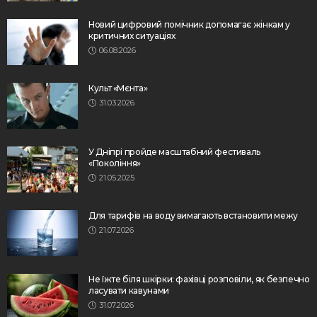
Новий цифровий помічник допомагає жінкам у
критичних ситуаціях
06.08.2026
Культ «Мєнта»
31.03.2026
У Дніпрі пройде масштабний фестиваль
«Покоління»
21.05.2025
Для тарифів на воду вимагають встановити межу
21.07.2026
Не їжте біля шкірки: фахівці розповіли, як безпечно
ласувати кавунами
31.07.2026