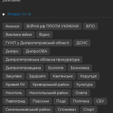
реклами.
Хмара тегів
Анонси
ВІЙНА рф ПРОТИ УКРАЇНИ
ВПО
Виклики війни
Відео
ГУНП у Дніпропетровській області
ДСНС
Дніпро
ДніпроОВА
Дніпропетровська обласна прокуратура
Дніпропетровщина
Екологія
Економіка
Закупівлі
Здоров'я
Кам’янське
Корупція
Кривий Ріг
Криворізький район
Культура
Нікополь
Нікопольський район
Освіта
Павлоград
Персони
Події
Політика
СБУ
Синельниківський район
Споживач
Спорт