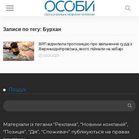
Записи по тегу: Бурхан
ВРП відхилила пропозицію про звільнення судді з
Верхньодніпровська, якого піймали на хабарі
20.01.2025
Пошук
Матеріали із тегами “Реклама”, “Новини компаній”,
“Позиція”, “Дія”, “Споживач” публікуються на правах