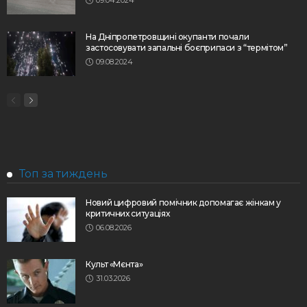
На Дніпропетровщині окупанти почали
застосовувати запальні боєприпаси з “термітом”
09.08.2024
Топ за тиждень
Новий цифровий помічник допомагає жінкам у
критичних ситуаціях
06.08.2026
Культ «Мєнта»
31.03.2026