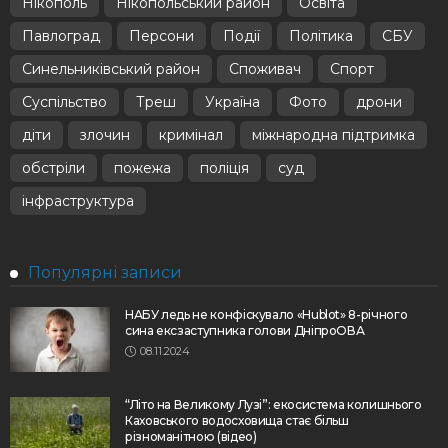
Нікополь
Нікопольський район
Освіта
Павлоград
Персони
Події
Політика
СБУ
Синельниківський район
Споживач
Спорт
Суспільство
Треш
Україна
Фото
дрони
діти
злочин
кримінал
міжнародна підтримка
обстріли
пожежа
поліція
суд
інфраструктура
Популярні записи
НАБУ ледь не конфіскувало «Hublot» 8-річного
сина ексзаступника голови ДніпроОВА
08.11.2024
“Літо на Великому Лузі”: екосистема колишнього
Каховського водосховища стає більш
різноманітною (відео)