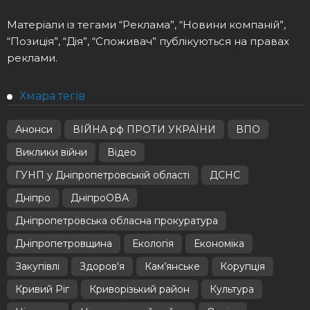
Матеріали із тегами “Реклама”, “Новини компаній”,
“Позиція”, “Дія”, “Споживач” публікуються на правах
реклами.
Хмара тегів
Анонси
ВІЙНА рф ПРОТИ УКРАЇНИ
ВПО
Виклики війни
Відео
ГУНП у Дніпропетровській області
ДСНС
Дніпро
ДніпроОВА
Дніпропетровська обласна прокуратура
Дніпропетровщина
Екологія
Економіка
Закупівлі
Здоров'я
Кам’янське
Корупція
Кривий Ріг
Криворізький район
Культура