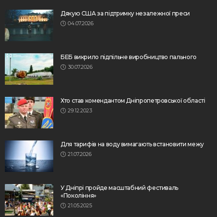
Дякую США за підтримку незалежної преси
04.07.2026
БЕБ викрило підпільне виробництво пального
30.07.2026
Хто став комендантом Дніпропетровської області
29.12.2023
Для тарифів на воду вимагають встановити межу
21.07.2026
У Дніпрі пройде масштабний фестиваль
«Покоління»
21.05.2025