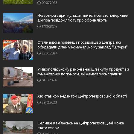
09.07.2025
«Квартира здригнулася»: жителі багатоповерхівки
Дніпра повідомляють про обрив ліфта
17.06.2024
Стали відомі прізвища посадовців з Дніпра, які
обкрадали дітей у комунальному закладі “Штурм”
27.03.2024
У Нікопольському районі знайшли купу продуктів з
гуманітарної допомоги, які намагались спалити
01.10.2024
Хто став комендантом Дніпропетровської області
29.12.2023
Селище Кам’янське на Дніпропетровщині може
стати селом
09.04.2024