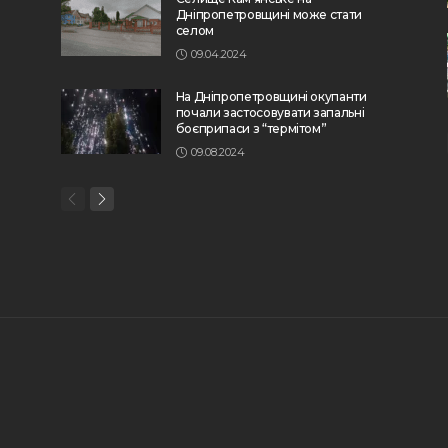
Дніпропетровщині може стати
селом
09.04.2024
На Дніпропетровщині окупанти
почали застосовувати запальні
боєприпаси з “термітом”
09.08.2024