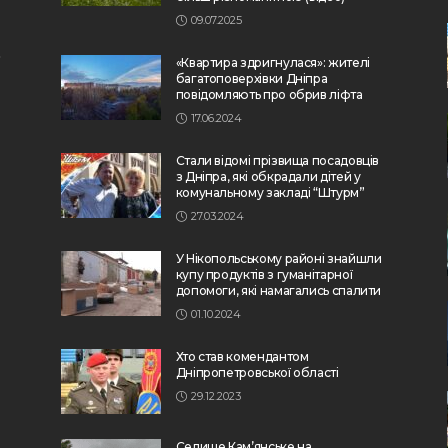
09.07.2025
«Квартира здригнулася»: жителі
багатоповерхівки Дніпра
повідомляють про обрив ліфта
17.06.2024
Стали відомі прізвища посадовців
з Дніпра, які обкрадали дітей у
комунальному закладі “Штурм”
27.03.2024
У Нікопольському районі знайшли
купу продуктів з гуманітарної
допомоги, які намагались спалити
01.10.2024
Хто став комендантом
Дніпропетровської області
29.12.2023
Селище Кам’янське на