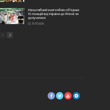
Масштабний книгообмін об’єднає
10 локацій від України до Японії: як
долучитися
31.07.2026