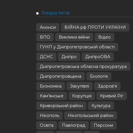
Хмара тегів
Анонси
ВІЙНА рф ПРОТИ УКРАЇНИ
ВПО
Виклики війни
Відео
ГУНП у Дніпропетровській області
ДСНС
Дніпро
ДніпроОВА
Дніпропетровська обласна прокуратура
Дніпропетровщина
Екологія
Економіка
Закупівлі
Здоров'я
Кам’янське
Корупція
Кривий Ріг
Криворізький район
Культура
Нікополь
Нікопольський район
Освіта
Павлоград
Персони