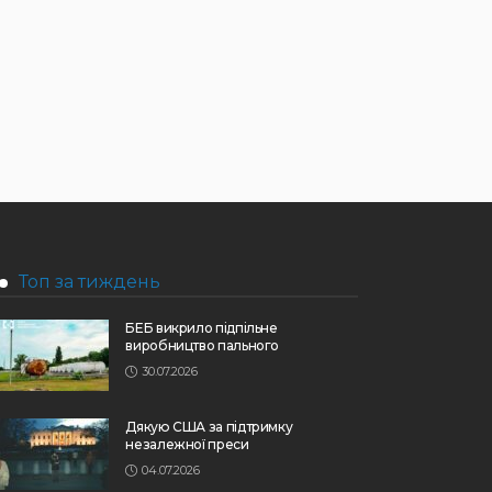
Топ за тиждень
БЕБ викрило підпільне
виробництво пального
30.07.2026
Дякую США за підтримку
незалежної преси
04.07.2026