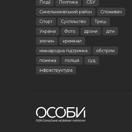
Події
Політика
СБУ
Синельниківський район
Споживач
Спорт
Суспільство
Треш
Україна
Фото
дрони
діти
злочин
кримінал
міжнародна підтримка
обстріли
пожежа
поліція
суд
інфраструктура