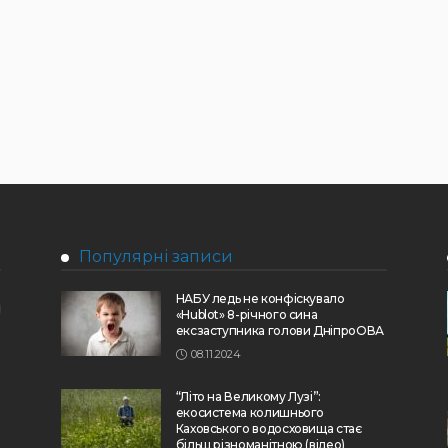
Популярні записи
НАБУ ледь не конфіскувало
«Hublot» 8-річного сина
ексзаступника голови ДніпроОВА
08.11.2024
“Літо на Великому Лузі”:
екосистема колишнього
Каховського водосховища стає
більш різноманітною (відео)