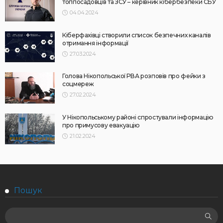
топпосадовців та ЗСУ – керівник кібербезпеки СБУ
04.04.2024
Кіберфахівці створили список безпечних каналів
отримання інформації
27.03.2024
Голова Нікопольської РВА розповів про фейки з
соцмереж
27.02.2024
У Нікопольському районі спростували інформацію
про примусову евакуацію
21.02.2024
Пошук