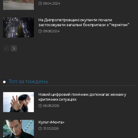
09.04.2024
На Дніпропетровщині окупанти почали
застосовувати запальні боєприпаси з “термітом”
09.08.2024
Топ за тиждень
Новий цифровий помічник допомагає жінкам у
критичних ситуаціях
06.08.2026
Культ «Мєнта»
31.03.2026