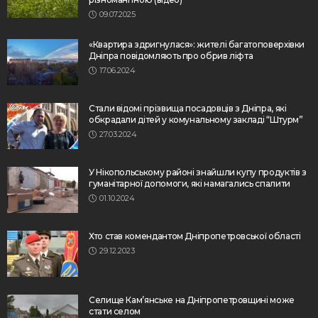
09.07.2025
«Квартира здригнулася»: жителі багатоповерхівки
Дніпра повідомляють про обрив ліфта
17.06.2024
Стали відомі прізвища посадовців з Дніпра, які
обкрадали дітей у комунальному закладі “Штурм”
27.03.2024
У Нікопольському районі знайшли купу продуктів з
гуманітарної допомоги, які намагались спалити
01.10.2024
Хто став комендантом Дніпропетровської області
29.12.2023
Селище Кам’янське на Дніпропетровщині може
стати селом