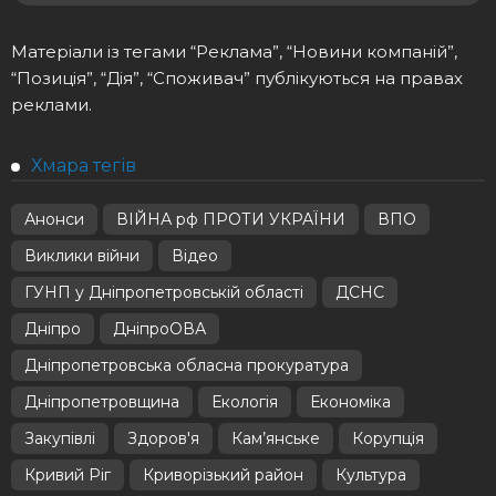
Матеріали із тегами “Реклама”, “Новини компаній”,
“Позиція”, “Дія”, “Споживач” публікуються на правах
реклами.
Хмара тегів
Анонси
ВІЙНА рф ПРОТИ УКРАЇНИ
ВПО
Виклики війни
Відео
ГУНП у Дніпропетровській області
ДСНС
Дніпро
ДніпроОВА
Дніпропетровська обласна прокуратура
Дніпропетровщина
Екологія
Економіка
Закупівлі
Здоров'я
Кам’янське
Корупція
Кривий Ріг
Криворізький район
Культура