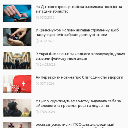
На Дніпропетровщині жінка викликала поліцію на
вигадане вбивство
03.12.2025
У Кривому Розі чоловік вигадав стрілянину, щоб
патруль допоміг забрати дитину зі школи
02.12.2025
В Україні не звільнили жодного з прокурорів, у яких
виявили фейкову інвалідність
24.03.2025
Як перевірити новини про благодійність і здоров’я
03.11.2024
У Дніпрі судитимуть аферистку: видавала себе за
військового та просила гроші на лікування
17.04.2024
росія запускає тисячі ІПСО для дискредитації