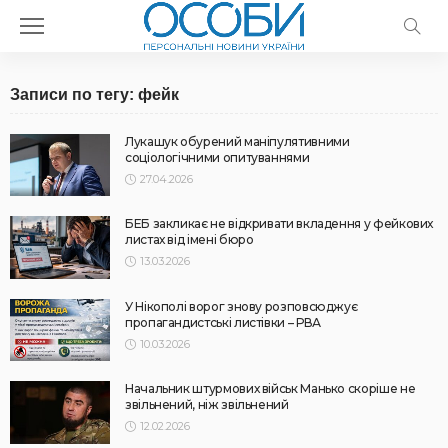
Записи по тегу: фейк
Лукашук обурений маніпулятивними
соціологічними опитуваннями
27.04.2026
БЕБ закликає не відкривати вкладення у фейкових
листах від імені бюро
13.03.2026
У Нікополі ворог знову розповсюджує
пропагандистські листівки – РВА
10.03.2026
Начальник штурмових військ Манько скоріше не
звільнений, ніж звільнений
12.02.2026