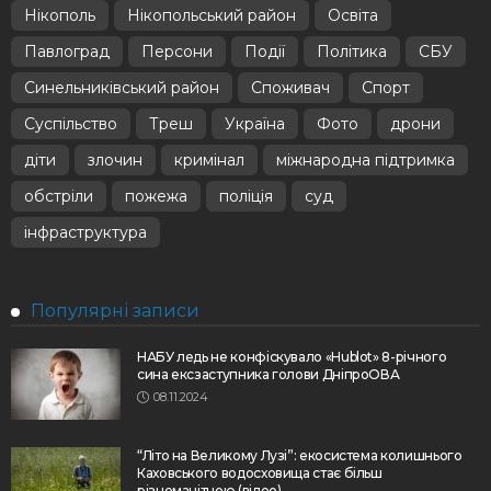
Нікополь
Нікопольський район
Освіта
Павлоград
Персони
Події
Політика
СБУ
Синельниківський район
Споживач
Спорт
Суспільство
Треш
Україна
Фото
дрони
діти
злочин
кримінал
міжнародна підтримка
обстріли
пожежа
поліція
суд
інфраструктура
Популярні записи
НАБУ ледь не конфіскувало «Hublot» 8-річного
сина ексзаступника голови ДніпроОВА
08.11.2024
“Літо на Великому Лузі”: екосистема колишнього
Каховського водосховища стає більш
різноманітною (відео)