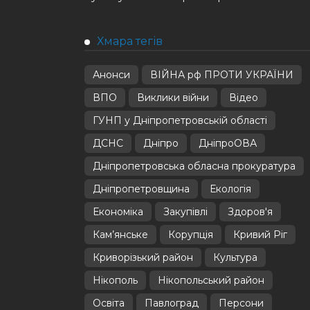
Хмара тегів
Анонси
ВІЙНА рф ПРОТИ УКРАЇНИ
ВПО
Виклики війни
Відео
ГУНП у Дніпропетровській області
ДСНС
Дніпро
ДніпроОВА
Дніпропетровська обласна прокуратура
Дніпропетровщина
Екологія
Економіка
Закупівлі
Здоров'я
Кам’янське
Корупція
Кривий Ріг
Криворізький район
Культура
Нікополь
Нікопольський район
Освіта
Павлоград
Персони