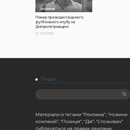
НОВИНИ
Помер президент відомого
футбольного клубу на
Дніпропетровщині
21.01.2026
Пошук
Матеріали із тегами “Реклама”, “Новини
компаній”, “Позиція”, “Дія”, “Споживач”
публікуються на правах реклами.