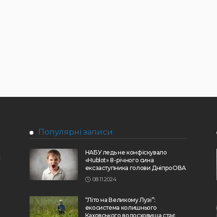
Популярні записи
НАБУ ледь не конфіскувало
«Hublot» 8-річного сина
ексзаступника голови ДніпроОВА
08.11.2024
“Літо на Великому Лузі”:
екосистема колишнього
Каховського водосховища стає