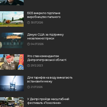
БЕБ викрило підпільне
виробництво пального
30.07.2026
Дякую США за підтримку
незалежної преси
04.07.2026
Хто став комендантом
Дніпропетровської області
29.12.2023
Для тарифів на воду вимагають
встановити межу
21.07.2026
У Дніпрі пройде масштабний
фестиваль «Покоління»