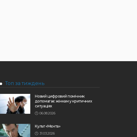
Топ за тиждень
Новий цифровий помічник
допомагає жінкам у критичних
ситуаціях
06.08.2026
Культ «Мєнта»
31.03.2026