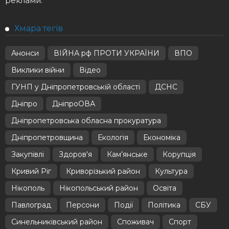
реклами.
Хмара тегів
Анонси
ВІЙНА рф ПРОТИ УКРАЇНИ
ВПО
Виклики війни
Відео
ГУНП у Дніпропетровській області
ДСНС
Дніпро
ДніпроОВА
Дніпропетровська обласна прокуратура
Дніпропетровщина
Екологія
Економіка
Закупівлі
Здоров'я
Кам’янське
Корупція
Кривий Ріг
Криворізький район
Культура
Нікополь
Нікопольський район
Освіта
Павлоград
Персони
Події
Політика
СБУ
Синельниківський район
Споживач
Спорт