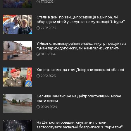
17.06.2024
Стали відомі прізвища посадовців з Дніпра, які
обкрадали дітей у комунальному закладі “Штурм”
27.03.2024
У Нікопольському районі знайшли купу продуктів з
гуманітарної допомоги, які намагались спалити
01.10.2024
Хто став комендантом Дніпропетровської області
29.12.2023
Селище Кам’янське на Дніпропетровщині може
стати селом
09.04.2024
На Дніпропетровщині окупанти почали
застосовувати запальні боєприпаси з “термітом”