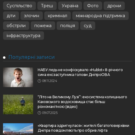
Суспільство
Треш
Україна
Фото
дрони
діти
злочин
кримінал
міжнародна підтримка
обстріли
пожежа
поліція
суд
інфраструктура
Популярні записи
НАБУ ледь не конфіскувало «Hublot» 8-річного
сина ексзаступника голови ДніпроОВА
08.11.2024
“Літо на Великому Лузі”: екосистема колишнього
Каховського водосховища стає більш
різноманітною (відео)
09.07.2025
«Квартира здригнулася»: жителі багатоповерхівки
Дніпра повідомляють про обрив ліфта