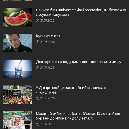
Не їжте біля шкірки: фахівці розповіли, як безпечно
ласувати кавунами
31.07.2026
Культ «Мєнта»
31.03.2026
Для тарифів на воду вимагають встановити межу
21.07.2026
У Дніпрі пройде масштабний фестиваль
«Покоління»
21.05.2025
Масштабний книгообмін об’єднає 10 локацій від
України до Японії: як долучитися
31.07.2026