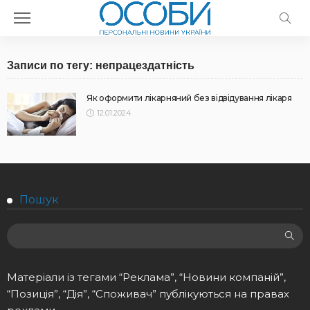
Записи по тегу: непрацездатність
Як оформити лікарняний без відвідування лікаря
12.01.2024
Пошук
Матеріали із тегами “Реклама”, “Новини компаній”,
“Позиція”, “Дія”, “Споживач” публікуються на правах