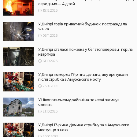
серед них — 4 дітей
15.12.2025
У Дніпрі горів приватний будинок: постраждала
жінка
05.11.2025
У Дніпрі сталася пожежа у багатоповерхівці: горіла
квартира
31.10.2025
У Дніпрі померла 17-річна дівчина, яку врятували
після стрибка з Амурського мосту
23.10.2025
У Нікопольському районі на пожежі загинув
чоловік
21.10.2025
У Дніпрі 17-річна дівчина стрибнула з Амурського
мосту: що з нею
20.10.2025