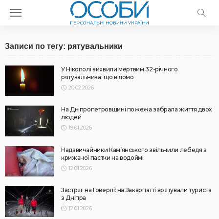
Записи по тегу: рятувальники
У Нікополі виявили мертвим 32-річного
рятувальника: що відомо
20.02.2026
На Дніпропетровщині пожежа забрала життя двох
людей
19.01.2026
Надзвичайники Кам’янського звільнили лебедя з
крижаної пастки на водоймі
12.01.2026
Застряг на Говерлі: на Закарпатті врятували туриста
з Дніпра
12.01.2026