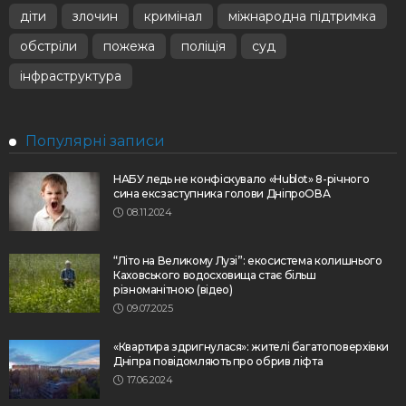
діти
злочин
кримінал
міжнародна підтримка
обстріли
пожежа
поліція
суд
інфраструктура
Популярні записи
НАБУ ледь не конфіскувало «Hublot» 8-річного
сина ексзаступника голови ДніпроОВА
08.11.2024
“Літо на Великому Лузі”: екосистема колишнього
Каховського водосховища стає більш
різноманітною (відео)
09.07.2025
«Квартира здригнулася»: жителі багатоповерхівки
Дніпра повідомляють про обрив ліфта
17.06.2024