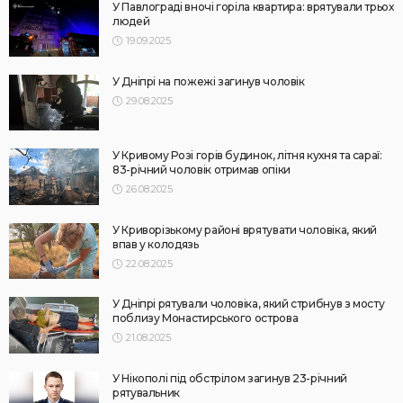
У Павлограді вночі горіла квартира: врятували трьох
людей
19.09.2025
У Дніпрі на пожежі загинув чоловік
29.08.2025
У Кривому Розі горів будинок, літня кухня та сараї:
83-річний чоловік отримав опіки
26.08.2025
У Криворізькому районі врятувати чоловіка, який
впав у колодязь
22.08.2025
У Дніпрі рятували чоловіка, який стрибнув з мосту
поблизу Монастирського острова
21.08.2025
У Нікополі під обстрілом загинув 23-річний
рятувальник