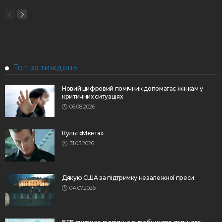
Топ за тиждень
Новий цифровий помічник допомагає жінкам у
критичних ситуаціях
06.08.2026
Культ «Мєнта»
31.03.2026
Дякую США за підтримку незалежної преси
04.07.2026