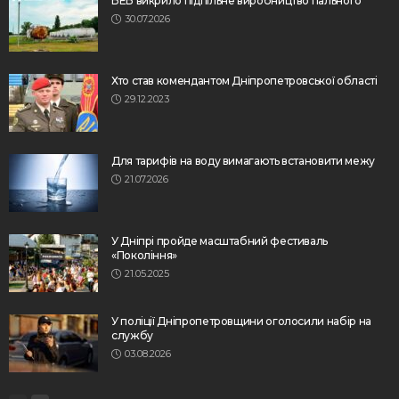
БЕБ викрило підпільне виробництво пального
30.07.2026
Хто став комендантом Дніпропетровської області
29.12.2023
Для тарифів на воду вимагають встановити межу
21.07.2026
У Дніпрі пройде масштабний фестиваль
«Покоління»
21.05.2025
У поліції Дніпропетровщини оголосили набір на
службу
03.08.2026