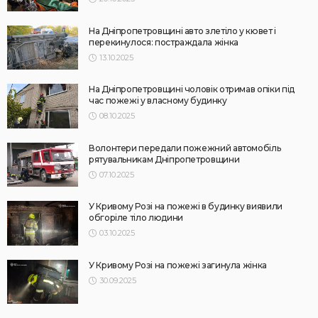
На Дніпропетровщині авто злетіло у кювет і
перекинулося: постраждала жінка
13.10.2025
На Дніпропетровщині чоловік отримав опіки під
час пожежі у власному будинку
08.10.2025
Волонтери передали пожежний автомобіль
рятувальникам Дніпропетровщини
07.10.2025
У Кривому Розі на пожежі в будинку виявили
обгоріле тіло людини
03.10.2025
У Кривому Розі на пожежі загинула жінка
30.09.2025