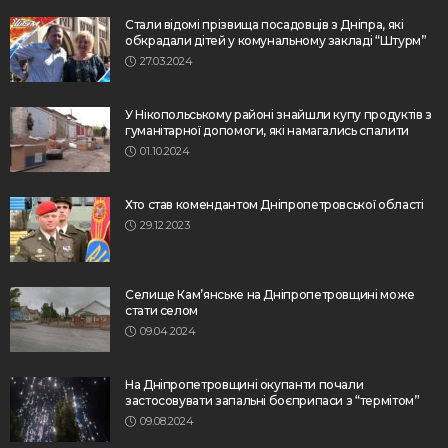
Стали відомі прізвища посадовців з Дніпра, які
обкрадали дітей у комунальному закладі “Штурм”
27.03.2024
У Нікопольському районі знайшли купу продуктів з
гуманітарної допомоги, які намагались спалити
01.10.2024
Хто став комендантом Дніпропетровської області
29.12.2023
Селище Кам’янське на Дніпропетровщині може
стати селом
09.04.2024
На Дніпропетровщині окупанти почали
застосовувати запальні боєприпаси з “термітом”
09.08.2024