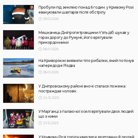
Пробули під землею понад 6 годин: у Кривому Розі
евакуювали шахтарів після обстрілу
09.01.2026
Мешканець Дніпропетровщини п’ять діб шукав у
горах дорогу до Румунії, його врятували
прикордонники
06.01.2026
На Криворіжжі виявили тіло рибалки, який потонув
напередодні Різдва
06.01.2026
У Дніпровському районі вночі сталася пожежа:
постраждав чоловік
24.12.2025
У Марганці з палаючої оселі врятували двох людей:
що з ними
23.12.2025
У Кривому Розі горіла квартира: врятовано 8 людей,