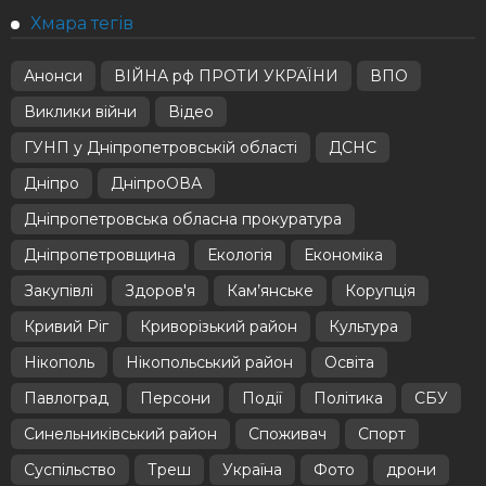
Хмара тегів
Анонси
ВІЙНА рф ПРОТИ УКРАЇНИ
ВПО
Виклики війни
Відео
ГУНП у Дніпропетровській області
ДСНС
Дніпро
ДніпроОВА
Дніпропетровська обласна прокуратура
Дніпропетровщина
Екологія
Економіка
Закупівлі
Здоров'я
Кам’янське
Корупція
Кривий Ріг
Криворізький район
Культура
Нікополь
Нікопольський район
Освіта
Павлоград
Персони
Події
Політика
СБУ
Синельниківський район
Споживач
Спорт
Суспільство
Треш
Україна
Фото
дрони