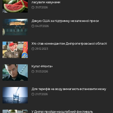
ласувати кавунами
31.07.2026
Дякую США за підтримку незалежної преси
04.07.2026
Хто став комендантом Дніпропетровської області
29.12.2023
Культ «Мєнта»
31.03.2026
Для тарифів на воду вимагають встановити межу
21.07.2026
У Дніпрі пройде масштабний фестиваль