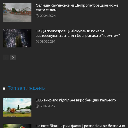
Селище Кам’янське на Дніпропетровщині може
стати селом
09.04.2024
На Дніпропетровщині окупанти почали
застосовувати запальні боєприпаси з “термітом”
09.08.2024
Топ за тиждень
БЕБ викрило підпільне виробництво пального
30.07.2026
Не їжте біля шкірки: фахівці розповіли, як безпечно