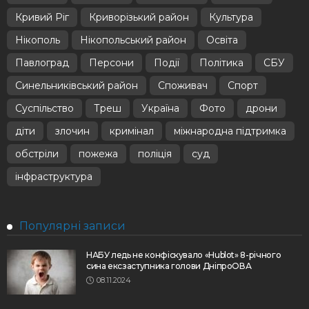
Кривий Ріг
Криворізький район
Культура
Нікополь
Нікопольський район
Освіта
Павлоград
Персони
Події
Політика
СБУ
Синельниківський район
Споживач
Спорт
Суспільство
Треш
Україна
Фото
дрони
діти
злочин
кримінал
міжнародна підтримка
обстріли
пожежа
поліція
суд
інфраструктура
Популярні записи
НАБУ ледь не конфіскувало «Hublot» 8-річного
сина ексзаступника голови ДніпроОВА
08.11.2024