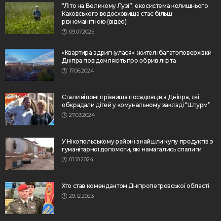
“Літо на Великому Лузі”: екосистема колишнього
Каховського водосховища стає більш
різноманітною (відео)
09.07.2025
«Квартира здригнулася»: жителі багатоповерхівки
Дніпра повідомляють про обрив ліфта
17.06.2024
Стали відомі прізвища посадовців з Дніпра, які
обкрадали дітей у комунальному закладі “Штурм”
27.03.2024
У Нікопольському районі знайшли купу продуктів з
гуманітарної допомоги, які намагались спалити
01.10.2024
Хто став комендантом Дніпропетровської області
29.12.2023