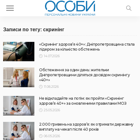
Записи по тегу: скринінг
«Скринінг здоров’я 40+»: Дніпропетровщина стала
лідером за кількістю обстежень
14.07.2026
Обстеження за один день: жительки
Дніпропетровщини діляться досвідом скринінгу
«40+»
11.06.2026
Не відкладайте на потім: як пройти «Скринінг
здоров’я 40+» за оновленими правилами МОЗ
25.05.2026
2.000 гривень на здоров’я: як отримати державну
виплату на чекап після 40 років
06.05.2026