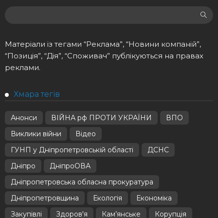
Матеріали із тегами “Реклама”, “Новини компаній”,
“Позиція”, “Дія”, “Споживач” публікуються на правах
реклами.
Хмара тегів
Анонси
ВІЙНА рф ПРОТИ УКРАЇНИ
ВПО
Виклики війни
Відео
ГУНП у Дніпропетровській області
ДСНС
Дніпро
ДніпроОВА
Дніпропетровська обласна прокуратура
Дніпропетровщина
Екологія
Економіка
Закупівлі
Здоров'я
Кам’янське
Корупція