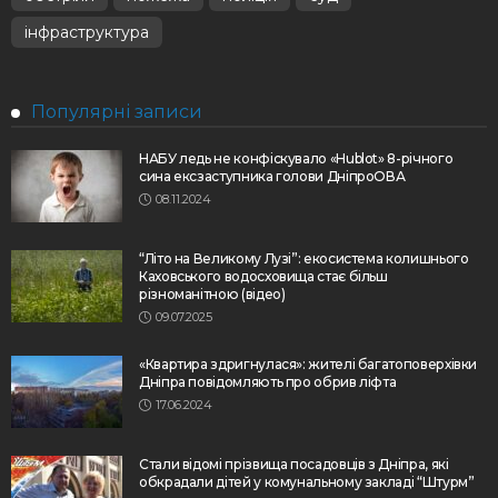
інфраструктура
Популярні записи
НАБУ ледь не конфіскувало «Hublot» 8-річного
сина ексзаступника голови ДніпроОВА
08.11.2024
“Літо на Великому Лузі”: екосистема колишнього
Каховського водосховища стає більш
різноманітною (відео)
09.07.2025
«Квартира здригнулася»: жителі багатоповерхівки
Дніпра повідомляють про обрив ліфта
17.06.2024
Стали відомі прізвища посадовців з Дніпра, які
обкрадали дітей у комунальному закладі “Штурм”