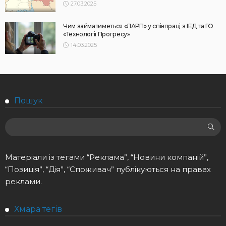
27.03.2025
Чим займатиметься «ЛАРП» у співпраці з ІЕД та ГО
«Технології Прогресу»
14.03.2025
Пошук
Матеріали із тегами “Реклама”, “Новини компаній”,
“Позиція”, “Дія”, “Споживач” публікуються на правах
реклами.
Хмара тегів