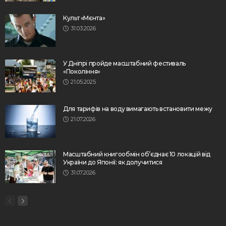
Культ «Мєнта»
31.03.2026
У Дніпрі пройде масштабний фестиваль
«Покоління»
21.05.2025
Для тарифів на воду вимагають встановити межу
21.07.2026
Масштабний книгообмін об’єднає 10 локацій від
України до Японії: як долучитися
31.07.2026