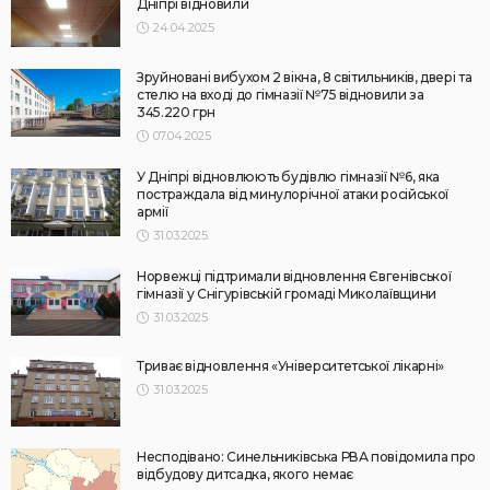
Дніпрі відновили
24.04.2025
Зруйновані вибухом 2 вікна, 8 світильників, двері та
стелю на вході до гімназії №75 відновили за
345.220 грн
07.04.2025
У Дніпрі відновлюють будівлю гімназії №6, яка
постраждала від минулорічної атаки російської
армії
31.03.2025
Норвежці підтримали відновлення Євгенівської
гімназії у Снігурівській громаді Миколаївщини
31.03.2025
Триває відновлення «Університетської лікарні»
31.03.2025
Несподівано: Синельниківська РВА повідомила про
відбудову дитсадка, якого немає