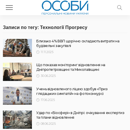
Записи по тегу: Технології Прогресу
Близько 4% ВВП щорічно складають витрати на
будівельні закупівлі
11.11.2025
Що показав моніторинг відновлення на
Дніпропетровщині та Миколаївщині
30.06.2025
Учень відновленого ліцею здобув «Приз
глядацьких симпатій» на фотоконкурсі
17.06.2025
Удар по «Біосфері» в Дніпрі: очікування експертиз
та плани відновлення
08.06.2025