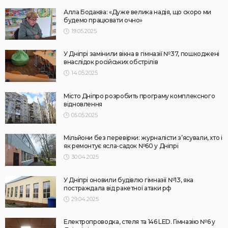
Алла Бодаква: «Дуже велика надія, що скоро ми
будемо працювати очно»
19.05.2025
У Дніпрі замінили вікна в гімназії №37, пошкоджені
внаслідок російських обстрілів
14.05.2025
Місто Дніпро розробить програму комплексного
відновлення
05.05.2025
Мільйони без перевірки: журналісти з’ясували, хто і
як ремонтує ясла-садок №60 у Дніпрі
30.04.2025
У Дніпрі оновили будівлю гімназії №13, яка
постраждала від ракетної атаки рф
29.04.2025
Електропроводка, стеля та 146 LED. Гімназію №6 у