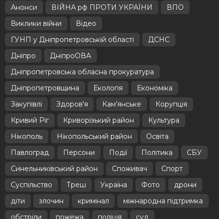
Анонси
ВІЙНА рф ПРОТИ УКРАЇНИ
ВПО
Виклики війни
Відео
ГУНП у Дніпропетровській області
ДСНС
Дніпро
ДніпроОВА
Дніпропетровська обласна прокуратура
Дніпропетровщина
Екологія
Економіка
Закупівлі
Здоров'я
Кам’янське
Корупція
Кривий Ріг
Криворізький район
Культура
Нікополь
Нікопольський район
Освіта
Павлоград
Персони
Події
Політика
СБУ
Синельниківський район
Споживач
Спорт
Суспільство
Треш
Україна
Фото
дрони
діти
злочин
кримінал
міжнародна підтримка
обстріли
пожежа
поліція
суд