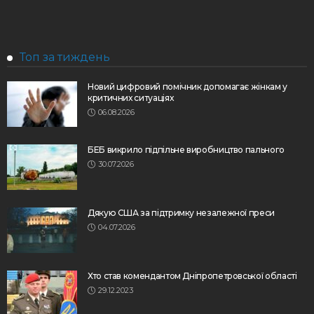
Топ за тиждень
Новий цифровий помічник допомагає жінкам у
критичних ситуаціях
06.08.2026
БЕБ викрило підпільне виробництво пального
30.07.2026
Дякую США за підтримку незалежної преси
04.07.2026
Хто став комендантом Дніпропетровської області
29.12.2023