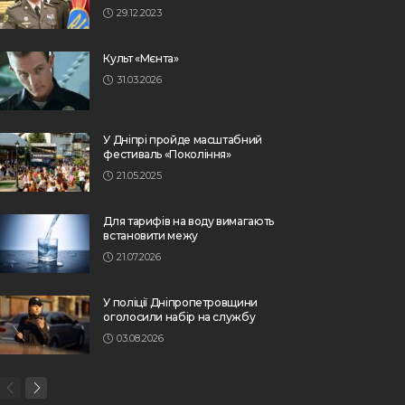
29.12.2023
Культ «Мєнта»
31.03.2026
У Дніпрі пройде масштабний
фестиваль «Покоління»
21.05.2025
Для тарифів на воду вимагають
встановити межу
21.07.2026
У поліції Дніпропетровщини
оголосили набір на службу
03.08.2026