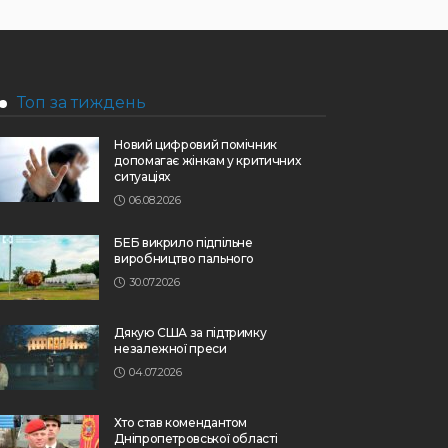
Топ за тиждень
Новий цифровий помічник
допомагає жінкам у критичних
ситуаціях
06.08.2026
БЕБ викрило підпільне
виробництво пального
30.07.2026
Дякую США за підтримку
незалежної преси
04.07.2026
Хто став комендантом
Дніпропетровської області