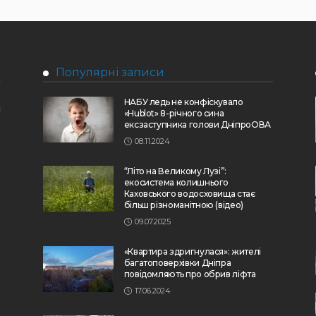
Популярні записи
НАБУ ледь не конфіскувало
«Hublot» 8-річного сина
ексзаступника голови ДніпроОВА
08.11.2024
“Літо на Великому Лузі”:
екосистема колишнього
Каховського водосховища стає
більш різноманітною (відео)
09.07.2025
«Квартира здригнулася»: жителі
багатоповерхівки Дніпра
повідомляють про обрив ліфта
17.06.2024