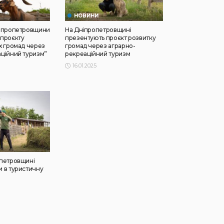
НОВИНИ
ніпропетровщини
На Дніпропетровщині
 проєкту
презентують проєкт розвитку
х громад через
громад через аграрно-
ційний туризм”
рекреаційний туризм
16.01.2025
опетровщині
 в туристичну