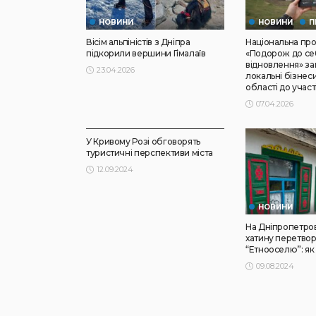
НОВИНИ
НОВИНИ
П
Вісім альпіністів з Дніпра
Національна пр
підкорили вершини Гімалаїв
«Подорож до се
відновлення» з
23.04.2026
локальні бізнеси
області до участ
07.04.2026
НОВИНИ
ПРЕС РЕЛІЗИ
У Кривому Розі обговорять
туристичні перспективи міста
12.09.2024
НОВИНИ
На Дніпропетро
хатину перетво
“Етнооселю”: як
09.08.2024