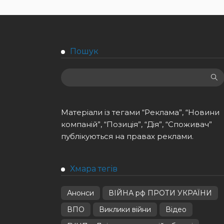
Пошук
Матеріали із тегами “Реклама”, “Новини
компаній”, “Позиція”, “Дія”, “Споживач”
публікуються на правах реклами.
Хмара тегів
Анонси
ВІЙНА рф ПРОТИ УКРАЇНИ
ВПО
Виклики війни
Відео