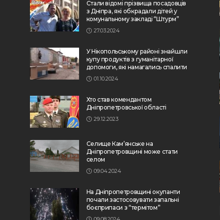
Стали відомі прізвища посадовців
з Дніпра, які обкрадали дітей у
комунальному закладі “Штурм”
27.03.2024
У Нікопольському районі знайшли
купу продуктів з гуманітарної
допомоги, які намагались спалити
01.10.2024
Хто став комендантом
Дніпропетровської області
29.12.2023
Селище Кам’янське на
Дніпропетровщині може стати
селом
09.04.2024
На Дніпропетровщині окупанти
почали застосовувати запальні
боєприпаси з “термітом”
09.08.2024