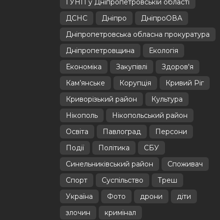
ГУНП у Дніпропетровській області
ДСНС
Дніпро
ДніпроОВА
Дніпропетровська обласна прокуратура
Дніпропетровщина
Екологія
Економіка
Закупівлі
Здоров'я
Кам’янське
Корупція
Кривий Ріг
Криворізький район
Культура
Нікополь
Нікопольський район
Освіта
Павлоград
Персони
Події
Політика
СБУ
Синельниківський район
Споживач
Спорт
Суспільство
Треш
Україна
Фото
дрони
діти
злочин
кримінал