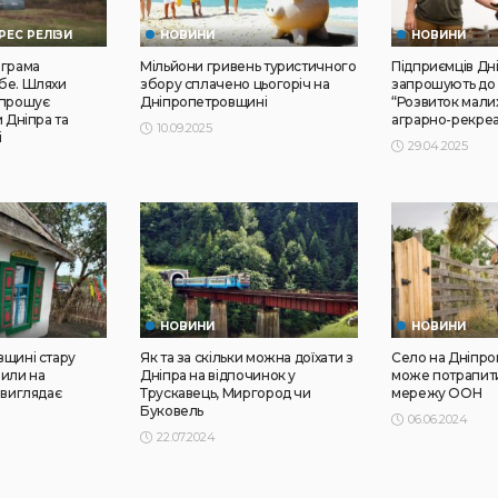
РЕС РЕЛІЗИ
НОВИНИ
НОВИНИ
ограма
Мільйони гривень туристичного
Підприємців Д
бе. Шляхи
збору сплачено цьогоріч на
запрошують до
апрошує
Дніпропетровщині
“Розвиток мали
 Дніпра та
аграрно-рекреа
10.09.2025
і
29.04.2025
НОВИНИ
НОВИНИ
вщині стару
Як та за скільки можна доїхати з
Село на Дніпр
рили на
Дніпра на відпочинок у
може потрапити
 виглядає
Трускавець, Миргород чи
мережу ООН
Буковель
06.06.2024
22.07.2024