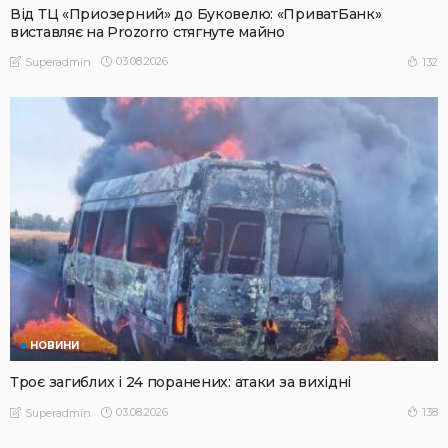
Від ТЦ «Приозерний» до Буковелю: «ПриватБанк»
виставляє на Prozorro стягнуте майно
03.08.2026
132
Superadmin
НОВИНИ
Троє загиблих і 24 поранених: атаки за вихідні
03.08.2026
138
Superadmin