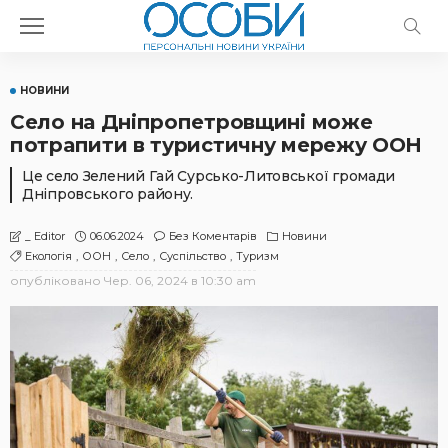
НОВИНИ
Село на Дніпропетровщині може
потрапити в туристичну мережу ООН
Це село Зелений Гай Сурсько-Литовської громади
Дніпровського району.
06.06.2024
Без Коментарів
Новини
_ Editor
Екологія
ООН
Село
Суспільство
Туризм
опубліковано
Чер. 06, 2024 в 10:30 am