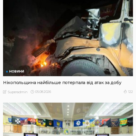
НОВИНИ
Нікопольщина найбільше потерпала від атак за добу
05.08.2026
122
Superadmin