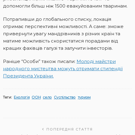
допомогли більш ніж 1500 евакуйованим тваринам.
Потрапивши до глобального списку, локація
отримає перспективні можливості. А саме: зможе
привернути увагу мандрівників з різних країн та
матиме можливість скористатися порадами від
кращих фахівців галузі та залучити інвесторів.
Раніше “Особи” також писали:
Молоді майстри
народного мистецтва можуть отримати стипендії
Президента України.
Теги:
Екологія
ООН
село
Суспільство
туризм
ПОПЕРЕДНЯ СТАТТЯ