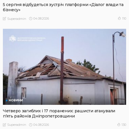
5 серпня відбудеться зустріч платформи «Діалог влади та
бізнесу»
04.08.2026
110
Superadmin
НОВИНИ
Четверо загиблих і 17 поранених: рашисти атакували
п’ять районів Дніпропетровщини
04.08.2026
130
Superadmin