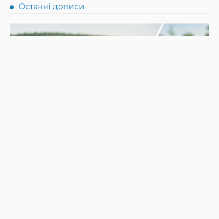
НОВИНИ
Не їжте біля шкірки: фахівці розповіли, як безпечно
ласувати кавунами
31.07.2026
189
Superadmin