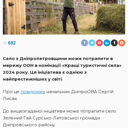
692
Село з Дніпропетровщини може потрапити в
мережу ООН в номінації «Кращі туристичні села»
2024 року. Ця ініціатива є однією з
найпрестижніших у світі.
Про це
повідомив
начальник ДніпроОВА Сергій
Лисак.
До вищезгаданої ініціативи може потрапити село
Зелений Гай Сурсько-Литовської громади
Дніпровського району.