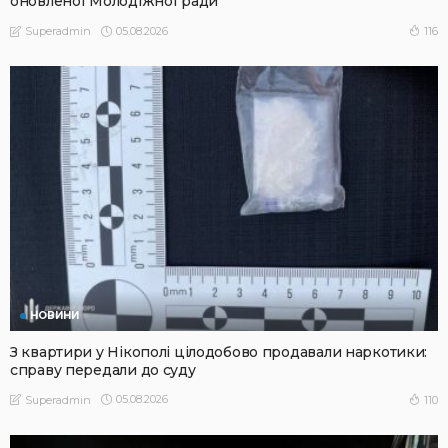
оновленої Молодіжної ради
05.08.2026
116
Superadmin
НОВИНИ
З квартири у Нікополі цілодобово продавали наркотики:
справу передали до суду
05.08.2026
110
Superadmin