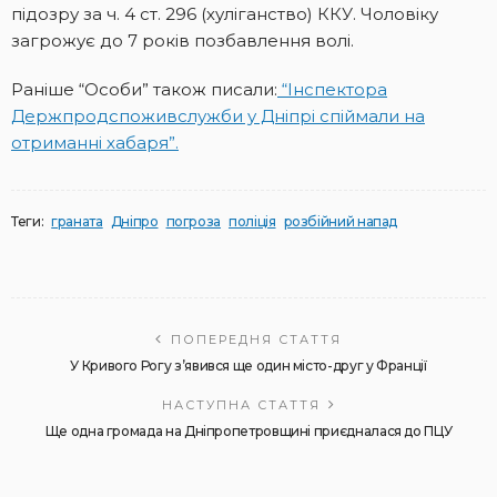
підозру за ч. 4 ст. 296 (хуліганство) ККУ. Чоловіку
загрожує до 7 років позбавлення волі.
Раніше “Особи” також писали:
“Інспектора
Держпродспоживслужби у Дніпрі спіймали на
отриманні хабаря”.
Теги:
граната
Дніпро
погроза
поліція
розбійний напад
ПОПЕРЕДНЯ СТАТТЯ
У Кривого Рогу з’явився ще один місто-друг у Франції
НАСТУПНА СТАТТЯ
Ще одна громада на Дніпропетровщині приєдналася до ПЦУ