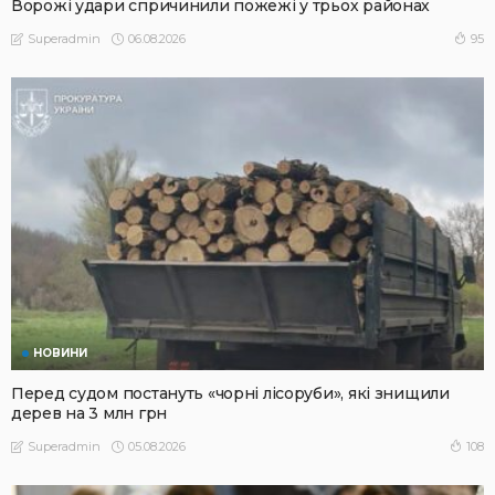
Ворожі удари спричинили пожежі у трьох районах
06.08.2026
95
Superadmin
НОВИНИ
Перед судом постануть «чорні лісоруби», які знищили
дерев на 3 млн грн
05.08.2026
108
Superadmin