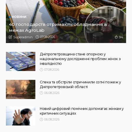
Не їжте біля шкірки: фахівці розповіли, як безпечно
ласувати кавунами
31.07.2026
188
Superadmin
НОВИНИ
ПРЕС РЕЛІЗИ
Синергія влади та служб: яка підтримка потрібна
громадам для ефективного захисту дітей