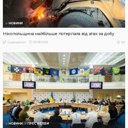
НОВИНИ
Нікопольщина найбільше потерпала від атак за добу
05.08.2026
121
Superadmin
НОВИНИ
ПРЕС РЕЛІЗИ