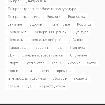
НОВИНИ
Родину в Радушному вбила північнокорейська балістика
31.07.2026
132
Superadmin
Останні дописи