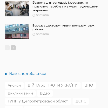
31.07.2026
145
Superadmin
АФІША
НОВИНИ
Масштабний книгообмін об’єднає 10 локацій від України
до Японії: як долучитися
31.07.2026
170
Superadmin