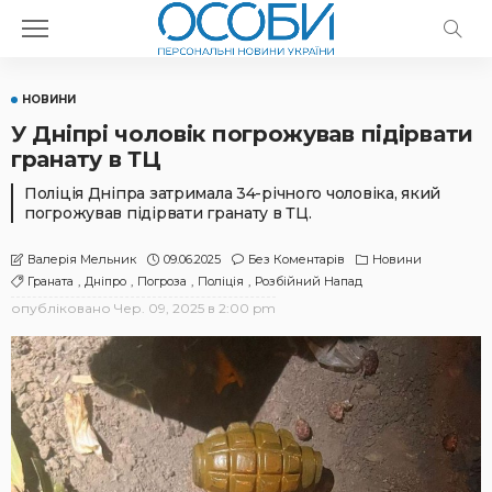
НОВИНИ
У Дніпрі чоловік погрожував підірвати
гранату в ТЦ
Поліція Дніпра затримала 34-річного чоловіка, який
погрожував підірвати гранату в ТЦ.
09.06.2025
Без Коментарів
Новини
Валерія Мельник
Граната
Дніпро
Погроза
Поліція
Розбійний Напад
опубліковано
Чер. 09, 2025 в 2:00 pm