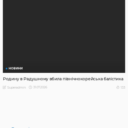
НОВИНИ
Родину в Радушному вбила північнокорейська балістика
31.07.2026
133
Superadmin