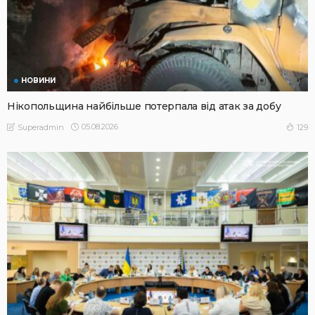
НОВИНИ
Нікопольщина найбільше потерпала від атак за добу
05.08.2026
129
Superadmin