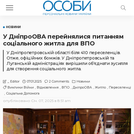
НОВИНИ
У ДніпроОВА перейнялися питанням
соціального житла для ВПО
У Дніпропетровській області біля 410 переселенців.
Отже, офіційних бомжів. У Дніпропетровській та
Луганській адміністраціях вирішили об'єднати зусилля
для створення соціального житла.
07.01.2025
2 Comments
Новини
_ Editor
Виклики Війни
Відновлення
ВПО
ДніпроОВА
Житло
Переселенці
Соціальна Допомога
опубліковано
Січ. 07, 2025 в 8:51 am