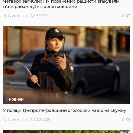
Четверо загиблих і 17 поранених: рашисти атакували
п’ять районів Дніпропетровщини
04.08.2026
127
Superadmin
НОВИНИ
У поліції Дніпропетровщини оголосили набір на службу
03.08.2026
151
Superadmin