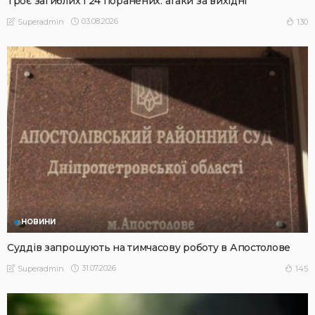
Троє загиблих і 24 поранених: атаки за вихідні
03.08.2026
130
Superadmin
НОВИНИ
Суддів запрошують на тимчасову роботу в Апостолове
31.07.2026
145
Superadmin