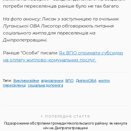
потреби переселенців раніше було не так багато.
На фото анонсу: Лисак з заступницею та очільник
Луганської ОВА Лисогор обговорюють питання
соціального житла для переселенців на
Дніпропетровщині.
Раніше “Особи” писали:
Як ВПО отримати субсидію
на оплату житлово-комунальних послуг.
Теги:
Виклики війни
відновлення
ВПО
ДніпроОВА
житло
переселенці
соціальна допомога
ПОПЕРЕДНЯ СТАТТЯ
Під ворожими обстрілами громади Нікопольського району: як минула
ніч на Дніпропетровщині