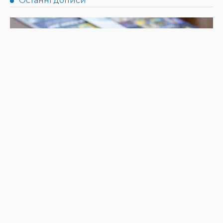
НОВИНИ
ПРЕС РЕЛІЗИ
Синергія влади та служб: яка підтримка потрібна
громадам для ефективного захисту дітей
31.07.2026
142
Superadmin