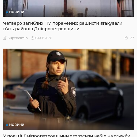
НОВИНИ
Четверо загиблих і 17 поранених: рашисти атакували
п’ять районів Дніпропетровщини
04.08.2026
127
Superadmin
НОВИНИ
У поліції Дніпропетровщини оголосили набір на службу