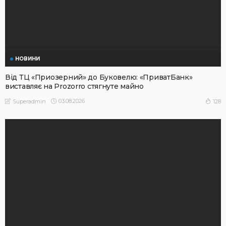
НОВИНИ
Від ТЦ «Приозерний» до Буковелю: «ПриватБанк»
виставляє на Prozorro стягнуте майно
03.08.2026
128
Superadmin