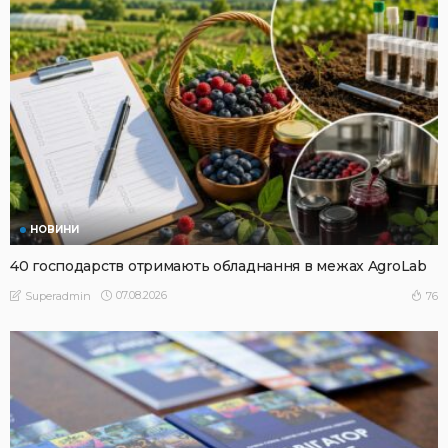
НОВИНИ
40 господарств отримають обладнання в межах AgroLab
07.08.2026
76
Superadmin