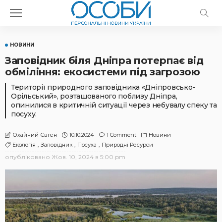
НОВИНИ
Заповідник біля Дніпра потерпає від
обміління: екосистеми під загрозою
Території природного заповідника «Дніпровсько-
Орільський», розташованого поблизу Дніпра,
опинилися в критичній ситуації через небувалу спеку та
посуху.
10.10.2024
1 Comment
Новини
Охайний Євген
Екологія
Заповідник
Посуха
Природні Ресурси
опубліковано
Жов. 10, 2024 в 5:00 pm