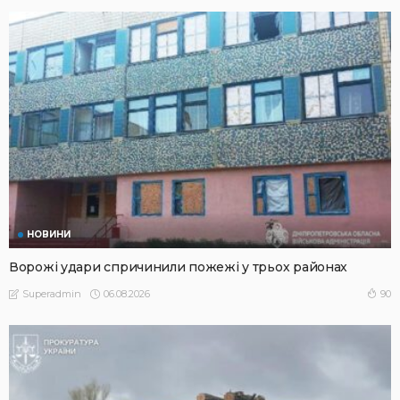
НОВИНИ
Ворожі удари спричинили пожежі у трьох районах
06.08.2026
90
Superadmin