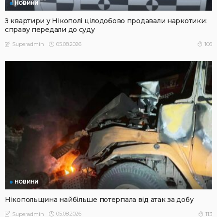
НОВИНИ
З квартири у Нікополі цілодобово продавали наркотики:
справу передали до суду
05.08.2026
106
Superadmin
НОВИНИ
Нікопольщина найбільше потерпала від атак за добу
05.08.2026
113
Superadmin