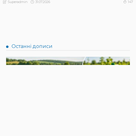
31.07.2026
147
Superadmin
НОВИНИ
Не їжте біля шкірки: фахівці розповіли, як безпечно
ласувати кавунами
31.07.2026
186
Superadmin