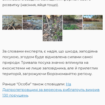
розвитку (насіння, яйця тощо).
За словами експерта, є надія, що шкода, заподіяна
посухою, згодом буде відновлена силами самої
природи. Тривала посуха значно вплинула на
екосистеми не лише заповідника, але й прилеглих
територій, загрожуючи біорізноманіттю регіону.
Раніше “Особи” також сповіщали:
На
Дніпропетровщині за вересень рибпатруль викрив
130 порушень
.