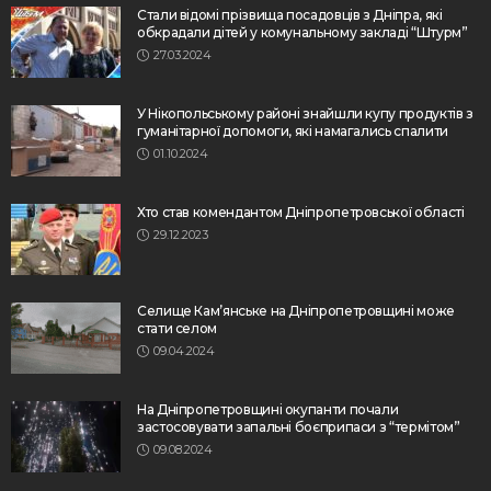
Стали відомі прізвища посадовців з Дніпра, які
обкрадали дітей у комунальному закладі “Штурм”
27.03.2024
У Нікопольському районі знайшли купу продуктів з
гуманітарної допомоги, які намагались спалити
01.10.2024
Хто став комендантом Дніпропетровської області
29.12.2023
Селище Кам’янське на Дніпропетровщині може
стати селом
09.04.2024
На Дніпропетровщині окупанти почали
застосовувати запальні боєприпаси з “термітом”
09.08.2024