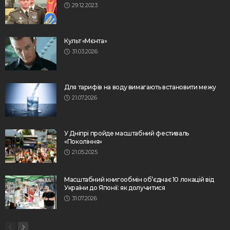
29.12.2023
Культ «Мєнта»
31.03.2026
Для тарифів на воду вимагають встановити межу
21.07.2026
У Дніпрі пройде масштабний фестиваль
«Покоління»
21.05.2025
Масштабний книгообмін об’єднає 10 локацій від
України до Японії: як долучитися
31.07.2026