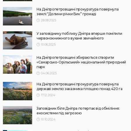
На Дніпропетровщині прокуратура повернула
землі “Долини річки Бик” громаді
28.08.2025
У заповіднику поблизу Дніпра вперше помітили
червонокнижного вуханя звичайного
10.06.2025
На Дніпропетровщині збираються створити
«Самарсько-Орільський» національний природний
парк
04.06.2025
На Дніпропетровщині прокуратура повернула
державі землю заказника площею понад 420 га
17.12.2024
Заповідник біля Дніпра потерпає від обміління:
екосистеми під загрозою
10.10.2024