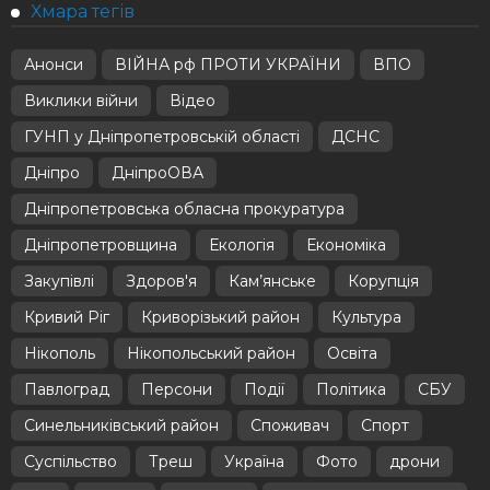
Хмара тегів
Анонси
ВІЙНА рф ПРОТИ УКРАЇНИ
ВПО
Виклики війни
Відео
ГУНП у Дніпропетровській області
ДСНС
Дніпро
ДніпроОВА
Дніпропетровська обласна прокуратура
Дніпропетровщина
Екологія
Економіка
Закупівлі
Здоров'я
Кам’янське
Корупція
Кривий Ріг
Криворізький район
Культура
Нікополь
Нікопольський район
Освіта
Павлоград
Персони
Події
Політика
СБУ
Синельниківський район
Споживач
Спорт
Суспільство
Треш
Україна
Фото
дрони