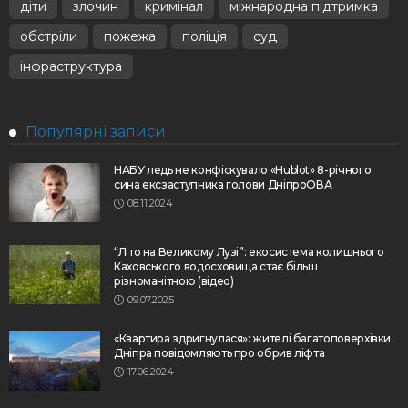
діти
злочин
кримінал
міжнародна підтримка
обстріли
пожежа
поліція
суд
інфраструктура
Популярні записи
НАБУ ледь не конфіскувало «Hublot» 8-річного
сина ексзаступника голови ДніпроОВА
08.11.2024
“Літо на Великому Лузі”: екосистема колишнього
Каховського водосховища стає більш
різноманітною (відео)
09.07.2025
«Квартира здригнулася»: жителі багатоповерхівки
Дніпра повідомляють про обрив ліфта
17.06.2024