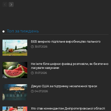
Топ за тиждень
БЕБ викрило підпільне виробництво пального
30.07.2026
Не їжте біля шкірки: фахівці розповіли, як безпечно
ласувати кавунами
31.07.2026
Дякую США за підтримку незалежної преси
04.07.2026
Хто став комендантом Дніпропетровської області