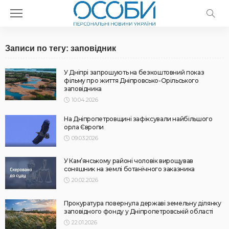
Записи по тегу: заповідник
У Дніпрі запрошують на безкоштовний показ
фільму про життя Дніпровсько-Орільського
заповідника
10.04.2026
На Дніпропетровщині зафіксували найбільшого
орла Європи
09.03.2026
У Кам’янському районі чоловік вирощував
соняшник на землі ботанічного заказника
20.02.2026
Прокуратура повернула державі земельну ділянку
заповідного фонду у Дніпропетровській області
22.01.2026