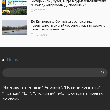
В Історичному музеї Дніпра відкривається виставка
“Оазис дикої природи Дніпровщини”
03.09.2024
До Дніпровсько-Орільського заповідника
повернулися рідкісні й червонокнижні птахи: кого
саме помітили науковці
11.04.2024
Пошук
Матеріали із тегами “Реклама”, “Новини компаній”,
“Позиція”, “Дія”, “Споживач” публікуються на правах
реклами.