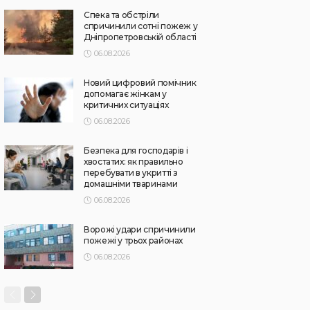
Спека та обстріли
спричинили сотні пожеж у
Дніпропетровській області
06.08.2026
Новий цифровий помічник
допомагає жінкам у
критичних ситуаціях
06.08.2026
Безпека для господарів і
хвостатих: як правильно
перебувати в укритті з
домашніми тваринами
06.08.2026
Ворожі удари спричинили
пожежі у трьох районах
06.08.2026