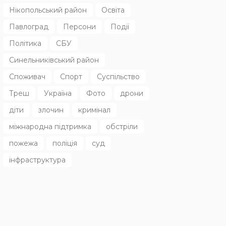
Нікопольський район
Освіта
Павлоград
Персони
Події
Політика
СБУ
Синельниківський район
Споживач
Спорт
Суспільство
Треш
Україна
Фото
дрони
діти
злочин
кримінал
міжнародна підтримка
обстріли
пожежа
поліція
суд
інфраструктура