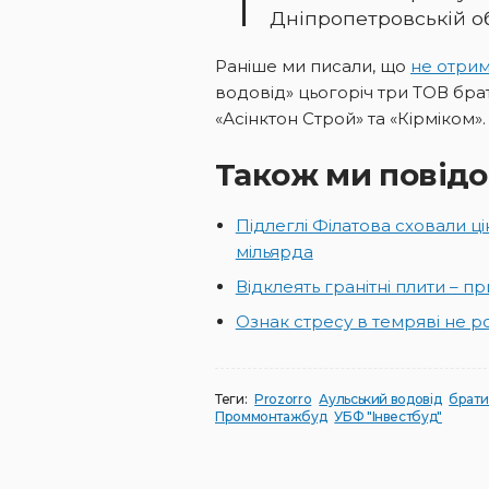
Дніпропетровській об
Раніше ми писали, що
не отрим
водовід» цьогоріч три ТОВ брат
«Асінктон Строй» та «Кірміком».
Також ми повідо
Підлеглі Філатова сховали ц
мільярда
Відклеять гранітні плити – пр
Ознак стресу в темряві не 
Теги:
Prozorro
Аульський водовід
брати
Проммонтажбуд
УБФ "Інвестбуд"