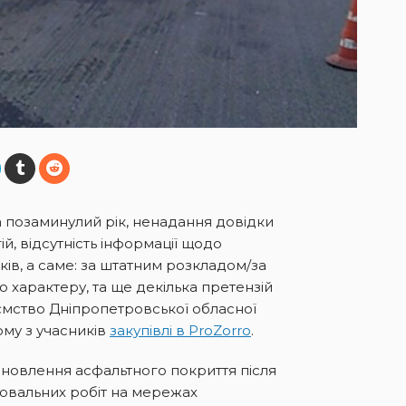
за позаминулий рік, ненадання довідки
й, відсутність інформації щодо
ів, а саме: за штатним розкладом/за
характеру, та ще декілька претензій
мство Дніпропетровської обласної
му з учасників
закупівлі в ProZorro
.
ідновлення асфальтного покриття після
ювальних робіт на мережах