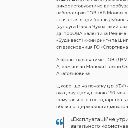
використовуватиме випробув
лабораторію ТОВ «АБ Моноліт» 
значаться люди братів Дубинсь
(супруга Павла Чухна, який ра
ДніпроОВА Валентина Резнічен
«Будінвест Інжиніринг») та Шип
співзасновниця ГО «Спортивна
Асфальт надаватиме ТОВ «ДЗМК»
А) кам’янчан Матюхи Поліни О
Анатолійовича.
Цікаво, що на початку ц.р. УБФ
аукціону підряд ціною 150 млн
комунального господарства та
обласної державної адміністрац
«Експлуатаційне утр
загального користув