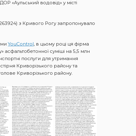
ДОР «Аульський водовід» у місті
63924) з Кривого Рогу запропонувало
рми
YouControl
, в цьому році ця фірма
 асфальтобетонної суміші на 5,5 млн
анспортні послуги для утримання
стірня Криворізького району та
толове Криворізького району.