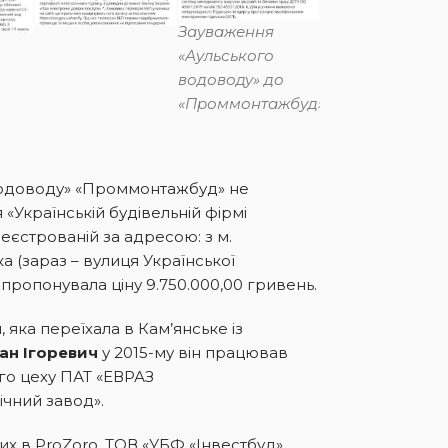
Зауваження
«Аульського
водоводу» до
«Проммонтажбуд»
водоводу» «Проммонтажбуд» не
 «Українській будівельній фірмі
реєстрованій за адресою: з м.
ка (зараз – вулиця Української
запропонувала ціну 9.750.000,00 гривень.
, яка переїхала в Кам’янське із
ан Ігоревич
у 2015-му він працював
го цеху ПАТ «ЕВРАЗ
чний завод».
их в ProZoro, ТОВ «УБФ «Інвестбуд»