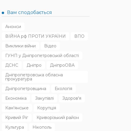
Вам сподобається
Анонси
ВІЙНА рф ПРОТИ УКРАЇНИ
ВПО
Виклики війни
Відео
ГУНП у Дніпропетровській області
ДСНС
Дніпро
ДніпроОВА
Дніпропетровська обласна
прокуратура
Дніпропетровщина
Екологія
Економіка
Закупівлі
Здоров'я
Кам’янське
Корупція
Кривий Ріг
Криворізький район
Культура
Нікополь