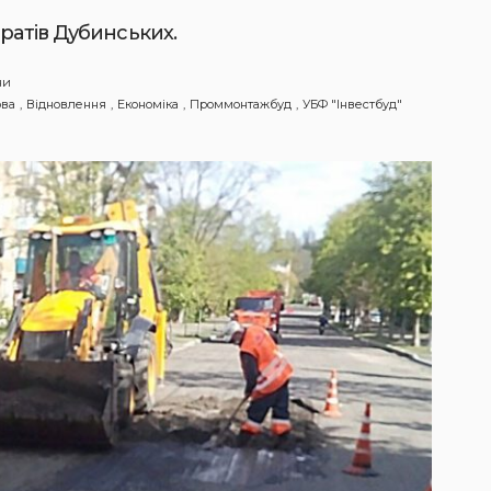
ратів Дубинських.
ни
ова
Відновлення
Економіка
Проммонтажбуд
УБФ "Інвестбуд"