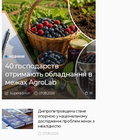
НОВИНИ
40 господарств
отримають обладнання в
межах AgroLab
07.08.2026
91
Superadmin
Дніпропетровщина стане
опорною у національному
дослідженні проблем жінок з
інвалідністю
07.08.2026