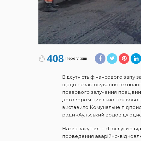
408
Переглядів
Відсутність фінансового звіту 
щодо незастосування технологі
правового залучення працівник
договором цивільно-правового 
виставило Комунальне підприє
ради «Аульський водовід» одно
Назва закупівлі – «Послуги з в
проведення аварійно-відновл