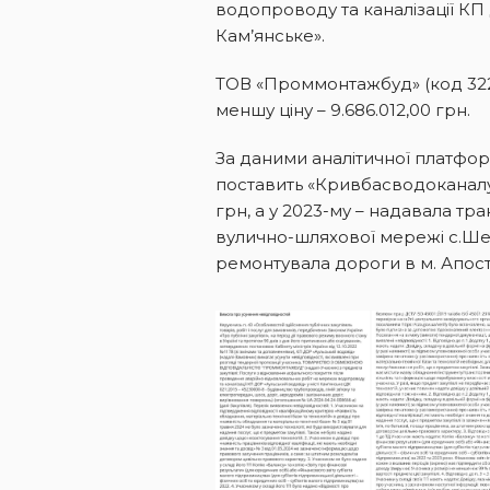
водопроводу та каналізації КП 
Кам’янське».
ТОВ «Проммонтажбуд» (код 322
меншу ціну – 9.686.012,00 грн.
За даними аналітичної платфо
поставить «Кривбасводоканалу»
грн, а у 2023-му – надавала тр
вулично-шляхової мережі с.Ше
ремонтувала дороги в м. Апос