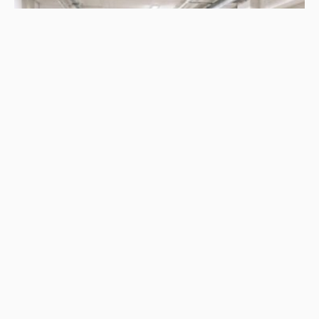
НОВИНИ
Прокуратура розслідує ракетний удар по Криворіжжю
30.07.2026
147
Superadmin