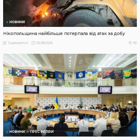
НОВИНИ
Нікопольщина найбільше потерпала від атак за добу
05.08.2026
90
Superadmin
НОВИНИ
ПРЕС РЕЛІЗИ