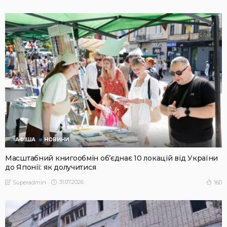
АФІША
НОВИНИ
Масштабний книгообмін об’єднає 10 локацій від України
до Японії: як долучитися
31.07.2026
160
Superadmin