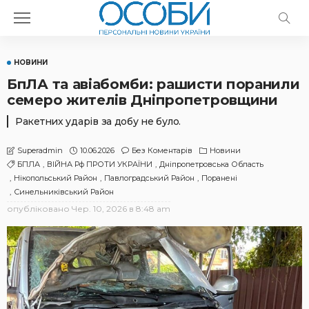
НОВИНИ
БпЛА та авіабомби: рашисти поранили
семеро жителів Дніпропетровщини
Ракетних ударів за добу не було.
10.06.2026
Без Коментарів
Новини
Superadmin
БПЛА
ВІЙНА Рф ПРОТИ УКРАЇНИ
Дніпропетровська Область
Нікопольський Район
Павлоградський Район
Поранені
Синельниківський Район
опубліковано
Чер. 10, 2026 в 8:48 am