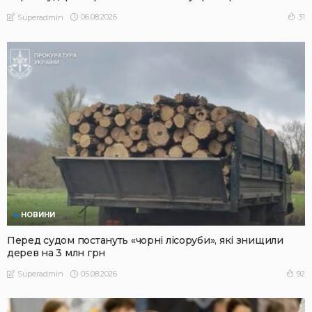
06.08.2026
31
Superadmin
НОВИНИ
Перед судом постануть «чорні лісоруби», які знищили
дерев на 3 млн грн
05.08.2026
92
Superadmin