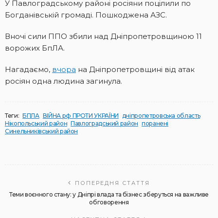
У Павлоградському районі росіяни поцілили по
Богданівській громаді. Пошкоджена АЗС.
Вночі сили ППО збили над Дніпропетровщиною 11
ворожих БпЛА.
Нагадаємо,
вчора
на Дніпропетровщині від атак
росіян одна людина загинула.
Теги:
БПЛА
ВІЙНА рф ПРОТИ УКРАЇНИ
дніпропетровська область
Нікопольський район
Павлоградський район
поранені
Синельниківський район
ПОПЕРЕДНЯ СТАТТЯ
Теми воєнного стану: у Дніпрі влада та бізнес зберуться на важливе
обговорення