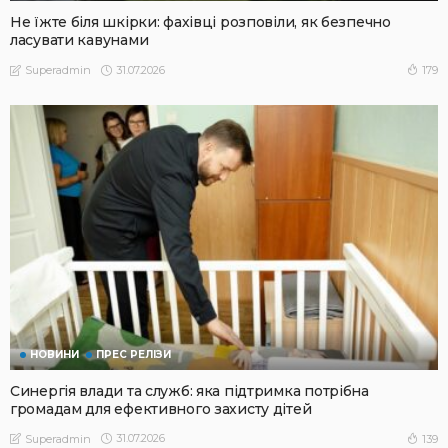
Не їжте біля шкірки: фахівці розповіли, як безпечно
ласувати кавунами
31.07.2026
179
Superadmin
НОВИНИ
ПРЕС РЕЛІЗИ
Синергія влади та служб: яка підтримка потрібна
громадам для ефективного захисту дітей
31.07.2026
139
Superadmin