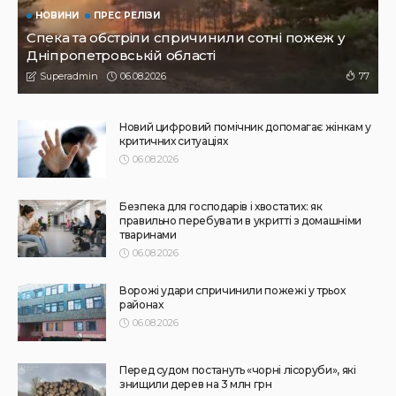
до Японії: як долучитися
31.07.2026
165
Superadmin
НОВИНИ
Родину в Радушному вбила північнокорейська балістика
31.07.2026
130
Superadmin