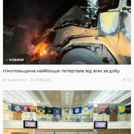
НОВИНИ
Нікопольщина найбільше потерпала від атак за добу
05.08.2026
101
Superadmin