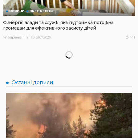
НОВИНИ
ПРЕС РЕЛІЗИ
Синергія влади та служб: яка підтримка потрібна
громадам для ефективного захисту дітей
31.07.2026
141
Superadmin
АФІША
НОВИНИ
Масштабний книгообмін об’єднає 10 локацій від України