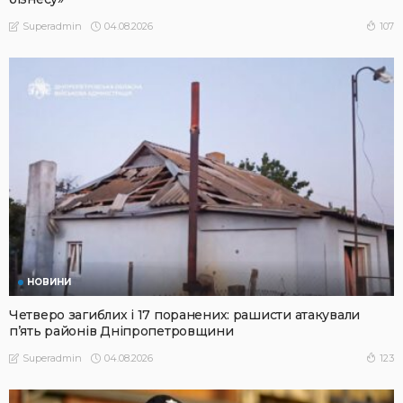
04.08.2026
107
Superadmin
НОВИНИ
Четверо загиблих і 17 поранених: рашисти атакували
п’ять районів Дніпропетровщини
04.08.2026
123
Superadmin