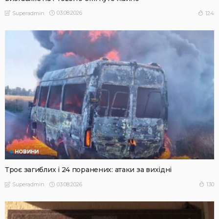
03.08.2026
124
Superadmin
НОВИНИ
Троє загиблих і 24 поранених: атаки за вихідні
03.08.2026
130
Superadmin