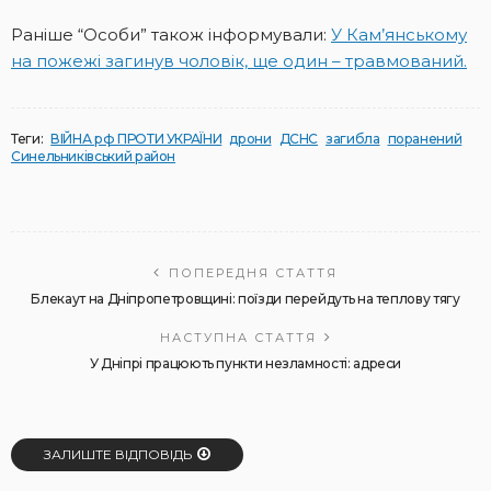
Раніше “Особи” також інформували:
У Кам’янському
на пожежі загинув чоловік, ще один – травмований.
Теги:
ВІЙНА рф ПРОТИ УКРАЇНИ
дрони
ДСНС
загибла
поранений
Синельниківський район
ПОПЕРЕДНЯ СТАТТЯ
Блекаут на Дніпропетровщині: поїзди перейдуть на теплову тягу
НАСТУПНА СТАТТЯ
У Дніпрі працюють пункти незламності: адреси
ЗАЛИШТЕ ВІДПОВІДЬ