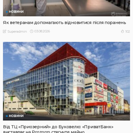
НОВИНИ
Як ветеранам допомагають відновитися після поранень
03.08.2026
102
Superadmin
НОВИНИ
Від ТЦ «Приозерний» до Буковелю: «ПриватБанк»
виставляє на Prozorro стягнуте майно