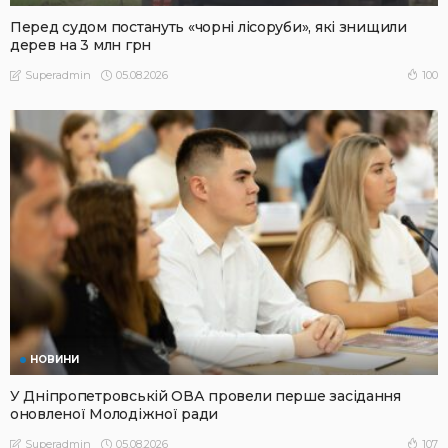
Перед судом постануть «чорні лісоруби», які знищили
дерев на 3 млн грн
05.08.2026
100
Superadmin
НОВИНИ
У Дніпропетровській ОВА провели перше засідання
оновленої Молодіжної ради
05.08.2026
107
Superadmin