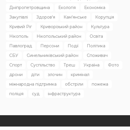
АФІША
НОВИНИ
Козак Мамай і Тарас Шевченко: у Дніпрі кличуть на
лекцію
30.07.2026
152
Superadmin
Останні дописи