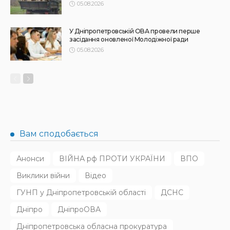
НОВИНИ
Прокуратура розслідує ракетний удар по Криворіжжю
30.07.2026
150
Superadmin