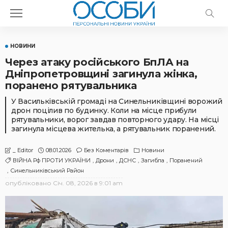
НОВИНИ
Через атаку російського БпЛА на
Дніпропетровщині загинула жінка,
поранено рятувальника
У Васильківській громаді на Синельниківщині ворожий
дрон поцілив по будинку. Коли на місце прибули
рятувальники, ворог завдав повторного удару. На місці
загинула місцева жителька, а рятувальник поранений.
08.01.2026
Без Коментарів
Новини
_ Editor
ВІЙНА Рф ПРОТИ УКРАЇНИ
Дрони
ДСНС
Загибла
Поранений
Синельниківський Район
опубліковано
Січ. 08, 2026 в 9:01 am