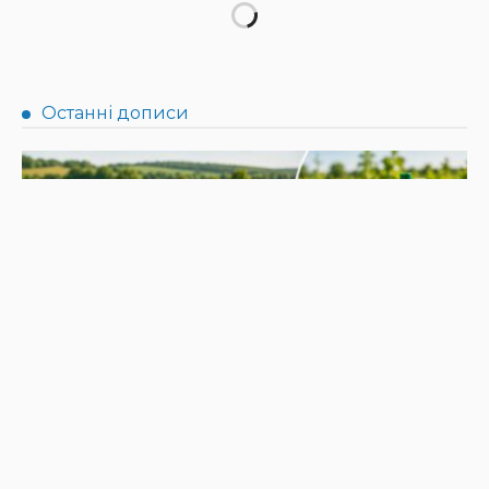
НОВИНИ
Не їжте біля шкірки: фахівці розповіли, як безпечно
ласувати кавунами
31.07.2026
187
Superadmin