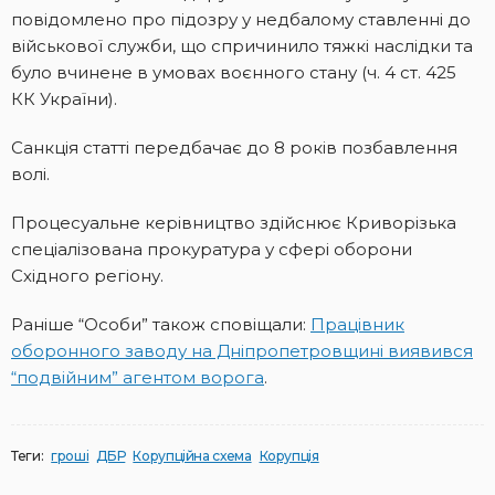
повідомлено про підозру у недбалому ставленні до
військової служби, що спричинило тяжкі наслідки та
було вчинене в умовах воєнного стану (ч. 4 ст. 425
КК України).
Санкція статті передбачає до 8 років позбавлення
волі.
Процесуальне керівництво здійснює Криворізька
спеціалізована прокуратура у сфері оборони
Східного регіону.
Раніше “Особи” також сповіщали:
Працівник
оборонного заводу на Дніпропетровщині виявився
“подвійним” агентом ворога
.
Теги:
гроші
ДБР
Корупційна схема
Корупція