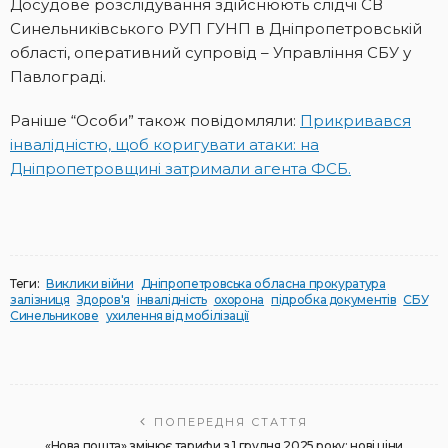
Досудове розслідування здійснюють слідчі СВ
Синельниківського РУП ГУНП в Дніпропетровській
області, оперативний супровід – Управління СБУ у
Павлограді.
Раніше “Особи” також повідомляли:
Прикривався
інвалідністю, щоб коригувати атаки: на
Дніпропетровщині затримали агента ФСБ.
Теги:
Виклики війни
Дніпропетровська обласна прокуратура
залізниця
Здоров'я
інвалідність
охорона
підробка документів
СБУ
Синельникове
ухилення від мобілізації
ПОПЕРЕДНЯ СТАТТЯ
«Нова пошта» змінює тарифи з 1 грудня 2025 року: нові ціни