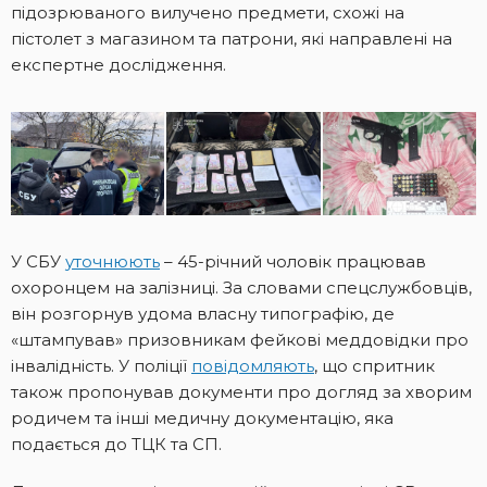
підозрюваного вилучено предмети, схожі на
пістолет з магазином та патрони, які направлені на
експертне дослідження.
У СБУ
уточнюють
– 45-річний чоловік працював
охоронцем на залізниці. За словами спецслужбовців,
він розгорнув удома власну типографію, де
«штампував» призовникам фейкові меддовідки про
інвалідність. У поліції
повідомляють
, що спритник
також пропонував документи про догляд за хворим
родичем та інші медичну документацію, яка
подається до ТЦК та СП.