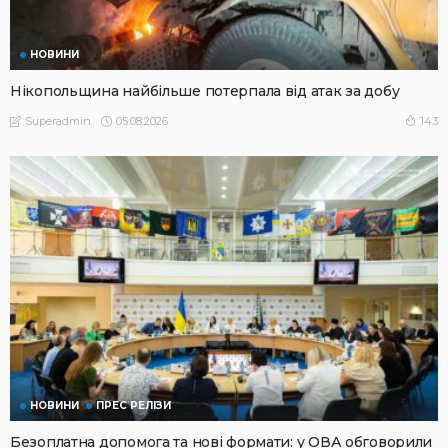
НОВИНИ
Нікопольщина найбільше потерпала від атак за добу
05.08.2026
143
Superadmin
НОВИНИ
ПРЕС РЕЛІЗИ
Безоплатна допомога та нові формати: у ОВА обговорили