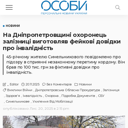
НОВИНИ
На Дніпропетровщині охоронець
залізниці виготовляв фейкові довідки
про інвалідність
45-річному жителю Синельникового повідомлено про
підозру в сприянні незаконному перетину кордону. Він
брав по 100 тис. грн за фіктивні довідки про
інвалідність.
20.11.2025
Без Коментарів
Новини
_ Editor
Виклики Війни
Дніпропетровська Обласна Прокуратура
Залізниця
Здоров'я
Інвалідність
Охорона
Підробка Документів
СБУ
Синельникове
Ухилення Від Мобілізації
опубліковано
Лис. 20, 2025 в 2:15 pm