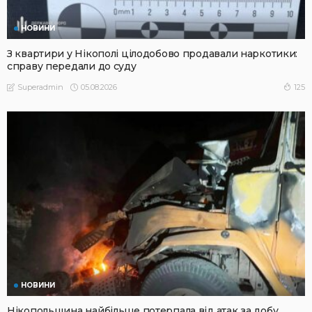
НОВИНИ
З квартири у Нікополі цілодобово продавали наркотики:
справу передали до суду
05.08.2026
125
Superadmin
НОВИНИ
Нікопольщина найбільше потерпала від атак за добу