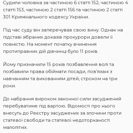
Судили чоловіка за
частиною 6 статті 152
,
частиною 4
статті 153
,
частиною 2 статті 156
та
частиною 2 статті
301
Кримінального кодексу України.
Під час суду він заперечував свою вину. Однак на
підставі зібраних доказів прокурори довели її
повністю. На момент початку вчинення
протиправних дій дівчинці було 11 років.
Йому призначили 15 років позбавлення волі та
позбавили права обіймати посади, пов’язані з
навчанням та вихованням дітей, строком на три
роки.
До набрання вироком законної сили засуджений
перебуватиме під вартою. Відомості про нього
внесуть до Реєстру засуджених за злочини проти
статевої свободи та статевої недоторканості
малолітніх.