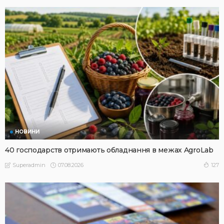
НОВИНИ
40 господарств отримають обладнання в межах AgroLab
07.08.2026
127
Superadmin