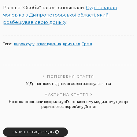
Раніше “Особи” також сповіщали:
Суд покарав
чоловіка з Дніпропетровської області, який
розбещував свою доньку
.
Теги:
вирок суду
зґвалтування
кримінал
Треш
ПОПЕРЕДНЯ СТАТТЯ
У Дніпрі після падіння зі сходів загинула жінка
НАСТУПНА СТАТТЯ
Нові пологові зали відкрили у «Регіональному медичному центрі
родинного здоров’я» у Дніпрі
ЗАЛИШТЕ ВІДПОВІДЬ