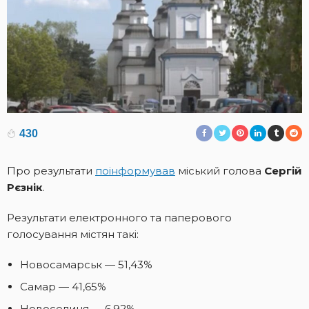
430
Про результати
поінформував
міський голова
Сергій
Рєзнік
.
Результати електронного та паперового
голосування містян такі:
Новосамарськ — 51,43%
Самар — 41,65%
Новоселиця — 6,92%