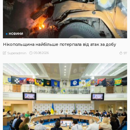
НОВИНИ
Нікопольщина найбільше потерпала від атак за добу
05.08.2026
97
Superadmin