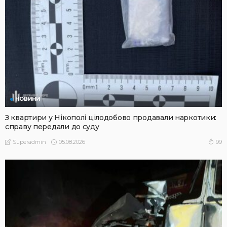
НОВИНИ
З квартири у Нікополі цілодобово продавали наркотики:
справу передали до суду
05.08.2026
99
Superadmin