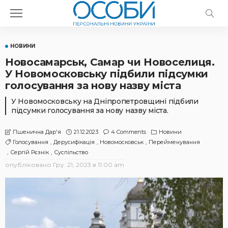
НОВИНИ
Новосамарськ, Самар чи Новоселиця.
У Новомосковську підбили підсумки
голосування за нову назву міста
У Новомосковську на Дніпропетровщині підбили
підсумки голосування за нову назву міста.
21.12.2023
4 Comments
Новини
Пшенична Дар'я
Голосування
Дерусифікація
Новомосковськ
Перейменування
Сергій Рєзнік
Суспільство
опубліковано
Гру. 21, 2023 в 11:00 am