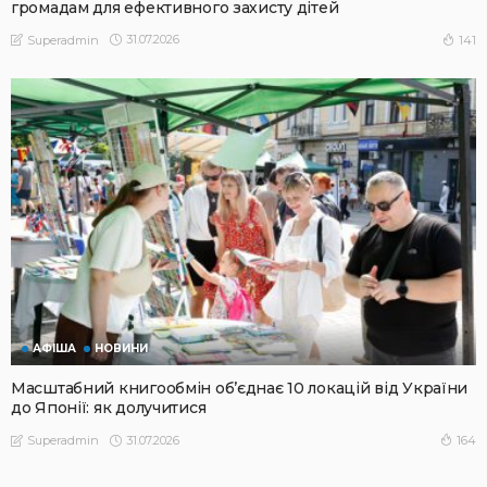
громадам для ефективного захисту дітей
31.07.2026
141
Superadmin
АФІША
НОВИНИ
Масштабний книгообмін об’єднає 10 локацій від України
до Японії: як долучитися
31.07.2026
164
Superadmin