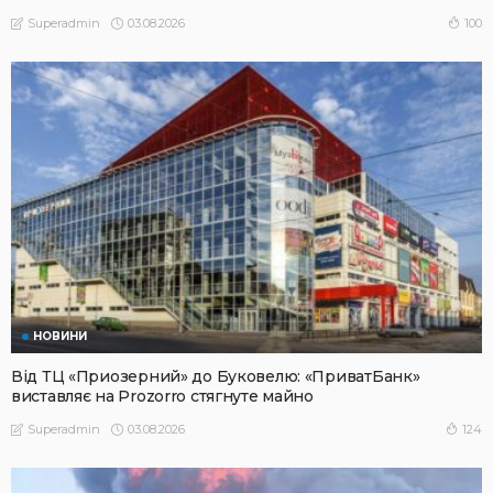
03.08.2026
100
Superadmin
НОВИНИ
Від ТЦ «Приозерний» до Буковелю: «ПриватБанк»
виставляє на Prozorro стягнуте майно
03.08.2026
124
Superadmin