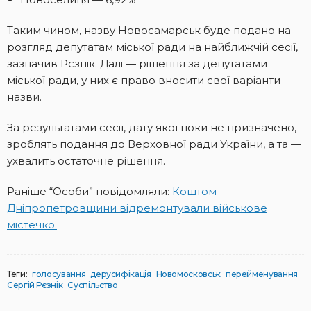
Таким чином, назву Новосамарськ буде подано на
розгляд депутатам міської ради на найближчій сесії,
зазначив Рєзнік. Далі — рішення за депутатами
міської ради, у них є право вносити свої варіанти
назви.
За результатами сесії, дату якої поки не призначено,
зроблять подання до Верховної ради України, а та —
ухвалить остаточне рішення.
Раніше “Особи” повідомляли:
Коштом
Дніпропетровщини відремонтували військове
містечко.
Теги:
голосування
дерусифікація
Новомосковськ
перейменування
Сергій Рєзнік
Суспільство