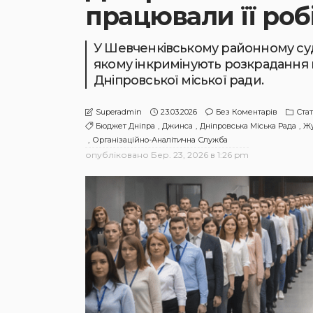
працювали її роб
У Шевченківському районному суді 
якому інкримінують розкрадання ко
Дніпровської міської ради.
23.03.2026
Без Коментарів
Стат
Superadmin
Бюджет Дніпра
Джинса
Дніпровська Міська Рада
Жу
Організаційно-Аналітична Служба
опубліковано
Бер. 23, 2026 в 1:26 pm