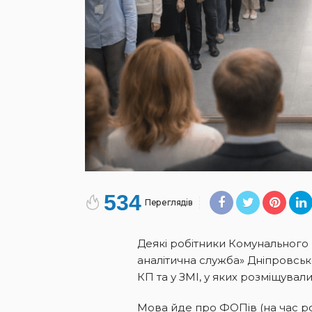
534
Переглядів
Деякі робітники Комунального 
аналітична служба» Дніпровськ
КП та у ЗМІ, у яких розміщува
Мова йде про ФОПів (на час ро