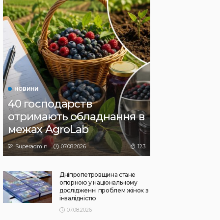
НОВИНИ
40 господарств
отримають обладнання в
межах AgroLab
07.08.2026
123
Superadmin
Дніпропетровщина стане
опорною у національному
дослідженні проблем жінок з
інвалідністю
07.08.2026