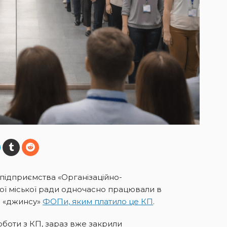
підприємства «Організаційно-
ої міської ради одночасно працювали в
ли «джинсу»
ФОПи, яким платило це КП
.
боти з КП, зараз вже закрили