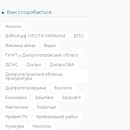
Вам сподобається
Анонси
ВІЙНА рф ПРОТИ УКРАЇНИ
ВПО
Виклики війни
Відео
ГУНП у Дніпропетровській області
ДСНС
Дніпро
ДніпроОВА
Дніпропетровська обласна
прокуратура
Дніпропетровщина
Екологія
Економіка
Закупівлі
Здоров'я
Кам’янське
Корупція
Кривий Ріг
Криворізький район
Культура
Нікополь