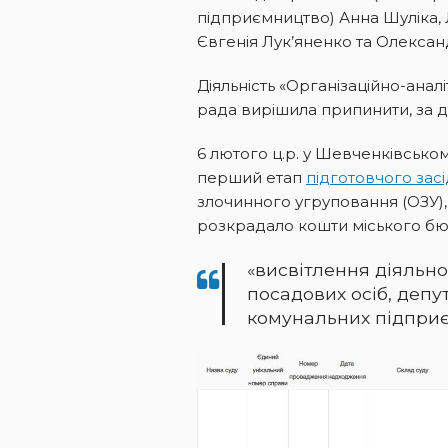
підприємництво) Анна Шуліка
Євгенія Лук’яненко та Олексан
Діяльність «Організаційно-анал
рада вирішила припинити, за
6 лютого ц.р. у Шевченківсько
перший етап
підготовчого зас
злочинного угруповання (ОЗУ),
розкрадало кошти міського бю
«висвітлення діяльнос
посадових осіб, депут
комунальних підприє