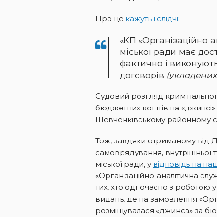
Про це
кажуть і слідчі
:
«КП «Організаційно 
міської ради має дост
фактично і виконують
договорів
(укладени
Судовий розгляд кримінально
бюджетних коштів на «джинсі» 
Шевченківському районному суд
Тож, завдяки отриманому від Д
самоврядування, внутрішньої т
міської ради, у
відповідь на на
«Організаційно-аналітична служ
тих, хто одночасно з роботою 
видань, де на замовлення «Орг
розміщувалася «джинса» за бю