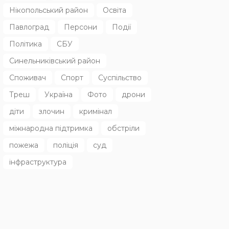
Нікопольський район
Освіта
Павлоград
Персони
Події
Політика
СБУ
Синельниківський район
Споживач
Спорт
Суспільство
Треш
Україна
Фото
дрони
діти
злочин
кримінал
міжнародна підтримка
обстріли
пожежа
поліція
суд
інфраструктура