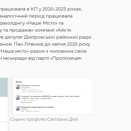
 працювала в КП у 2020-2023 роках,
 аналогічний період працювала
діахолдінгу «Наше Місто» та
у та продажів» компанії «Айк’ю
ув депутат Дніпровської районної ради
твінов. Пан Літвінов до квітня 2025 року
«Наша місто» разом з чоловіком своїє
 міськради від партії «Пропозиція»
Скрин профілю Світлани Дей