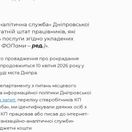
аналітична служба» Дніпровської
атній штат працівників, які
 послуги згідно укладених
х ФОПами –
ред.
)
».
го провадження про рокрадання
продовжиться 10 квітня 2026 року у
і міста Дніпра.
епартаменту з питань місцевого
а інформаційної політики Дніпровської
ш запит
, переліку співробітників КП
ба», ми ідентифікували деяких осіб з
у КП працював або писав до інтернет-
анізаційно-аналітичної служби»
джетні кошти.