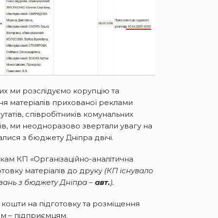
ких ми розслідуємо корупцію та
ня матеріалів прихованої реклами
утатів, співробітників комунальних
дів, ми неодноразово звертали увагу на
алися з бюджету Дніпра двічі.
кам КП «Організаційно-аналітична
отовку матеріалів до друку
(КП існувало
вань з бюджету Дніпра –
авт.
).
 кошти на підготовку та розміщення
м – підприємцям.