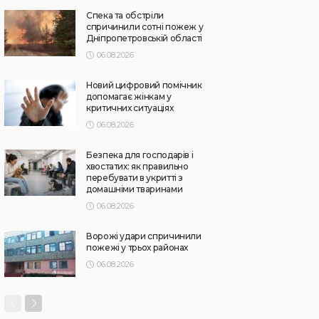
Спека та обстріли
спричинили сотні пожеж у
Дніпропетровській області
06.08.2026
Новий цифровий помічник
допомагає жінкам у
критичних ситуаціях
06.08.2026
Безпека для господарів і
хвостатих: як правильно
перебувати в укритті з
домашніми тваринами
06.08.2026
Ворожі удари спричинили
пожежі у трьох районах
06.08.2026