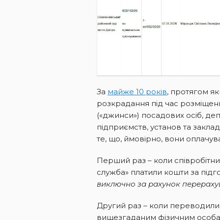
За
майже 10 років
, протягом я
розкрадання під час розміщен
(«джинси») посадових осіб, деп
підприємств, установ та закла
те, що, ймовірно, вони оплачув
Перший раз – коли співробітни
служба» платили кошти за підг
виключно за рахунок перераху
Другий раз – коли переводили
вищезгаданим фізичним особа