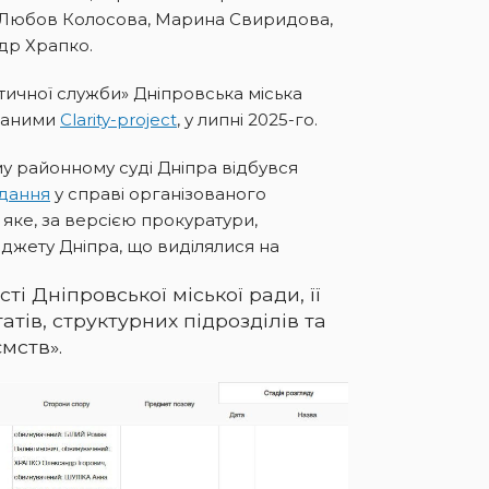
, Любов Колосова, Марина Свиридова,
др Храпко.
ітичної служби» Дніпровська міська
 даними
Clarity-project
, у липні 2025-го.
му районному суді Дніпра відбувся
ідання
у справі організованого
 яке, за версією прокуратури,
джету Дніпра, що виділялися на
ті Дніпровської міської ради, її
атів, структурних підрозділів та
мств».