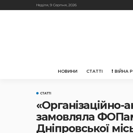
Неділя, 9 Серпня, 2026
НОВИНИ
СТАТТІ
ВІЙНА 
СТАТТІ
«Організаційно-а
замовляла ФОПам 
Дніпровської місь