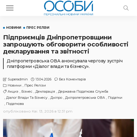
НОВИНИ
ПРЕС РЕЛІЗИ
Підприємців Дніпропетровщини
запрошують обговорити особливості
декларування та звітності
Дніпропетровська ОВА анонсувала чергову зустріч
платформи «Діалог влади та бізнесу».
13.04.2026
Без Коментарів
Superadmin
Новини
Прес Релізи
Акциз
Бізнес
Декларація
Державна Податкова Служба
Діалог Влади Та Бізнесу
Дніпро
Дніпропетровська ОВА
Податки
Податкова
опубліковано
Кві. 13, 2026 в 12:31 pm