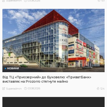
03.08.2026
101
Superadmin
НОВИНИ
Від ТЦ «Приозерний» до Буковелю: «ПриватБанк»
виставляє на Prozorro стягнуте майно
03.08.2026
124
Superadmin