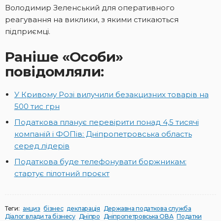
Володимир Зеленський для оперативного
реагування на виклики, з якими стикаються
підприємці.
Раніше «Особи»
повідомляли:
У Кривому Розі вилучили безакцизних товарів на
500 тис грн
Податкова планує перевірити понад 4,5 тисячі
компаній і ФОПів: Дніпропетровська область
серед лідерів
Податкова буде телефонувати боржникам:
стартує пілотний проєкт
Теги:
акциз
бізнес
декларація
Державна податкова служба
Діалог влади та бізнесу
Дніпро
Дніпропетровська ОВА
Податки