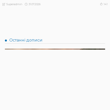
31.07.2026
141
Superadmin
АФІША
НОВИНИ
Масштабний книгообмін об’єднає 10 локацій від України
до Японії: як долучитися
31.07.2026
164
Superadmin