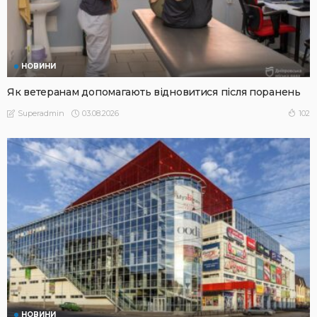
НОВИНИ
Як ветеранам допомагають відновитися після поранень
03.08.2026
102
Superadmin
НОВИНИ