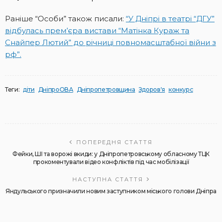
Раніше “Особи” також писали:
“У Дніпрі в театрі “ДГУ”
відбулась прем’єра вистави “Матінка Кураж та
Снайпер Лютий” до річниці повномасштабної війни з
рф”.
Теги:
діти
ДніпроОВА
Дніпропетровщина
Здоров'я
конкурс
ПОПЕРЕДНЯ СТАТТЯ
Фейки, ШІ та ворожі вкиди: у Дніпропетровському обласному ТЦК
прокоментували відео конфліктів під час мобілізації
НАСТУПНА СТАТТЯ
Яндульського призначили новим заступником міського голови Дніпра