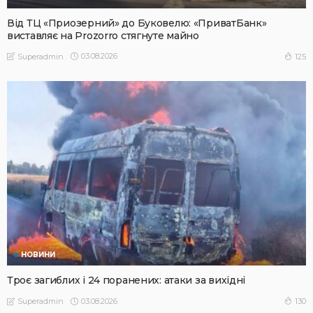
Від ТЦ «Приозерний» до Буковелю: «ПриватБанк»
виставляє на Prozorro стягнуте майно
03.08.2026
125
Superadmin
НОВИНИ
Троє загиблих і 24 поранених: атаки за вихідні
03.08.2026
130
Superadmin