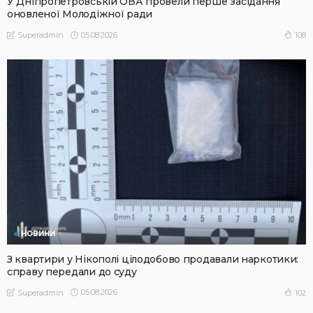
У Дніпропетровській ОВА провели перше засідання
оновленої Молодіжної ради
05.08.2026
108
Superadmin
НОВИНИ
З квартири у Нікополі цілодобово продавали наркотики:
справу передали до суду
05.08.2026
102
Superadmin