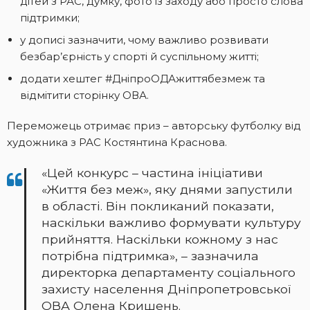
дітей з РАС, думку, фото із заходу або просто слова
підтримки;
у дописі зазначити, чому важливо розвивати
безбар’єрність у спорті й суспільному житті;
додати хештег #ДніпроОДАжиттябезмеж та
відмітити сторінку ОВА.
Переможець отримає приз – авторську футболку від
художника з РАС Костянтина Краснова.
«Цей конкурс – частина ініціативи
«Життя без меж», яку днями запустили
в області. Він покликаний показати,
наскільки важливо формувати культуру
прийняття. Наскільки кожному з нас
потрібна підтримка», – зазначила
директорка департаменту соціального
захисту населення Дніпропетровської
ОВА Олена Кришень.