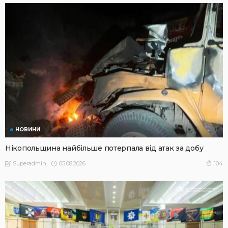
НОВИНИ
Нікопольщина найбільше потерпала від атак за добу
05.08.2026
104
Superadmin