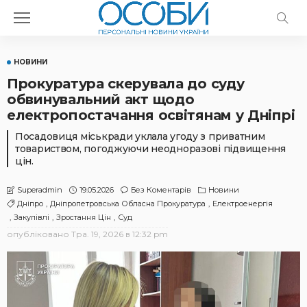
НОВИНИ
Прокуратура скерувала до суду
обвинувальний акт щодо
електропостачання освітянам у Дніпрі
Посадовиця міськради уклала угоду з приватним
товариством, погоджуючи неодноразові підвищення
цін.
19.05.2026
Без Коментарів
Новини
Superadmin
Дніпро
Дніпропетровська Обласна Прокуратура
Електроенергія
Закупівлі
Зростання Цін
Суд
опубліковано
Тра. 19, 2026 в 12:32 pm