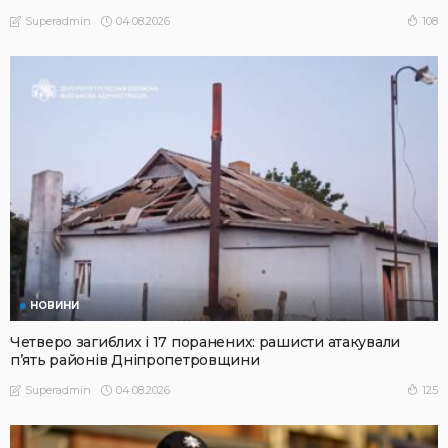
04.08.2026
108
Superadmin
НОВИНИ
Четверо загиблих і 17 поранених: рашисти атакували
п’ять районів Дніпропетровщини
04.08.2026
125
Superadmin