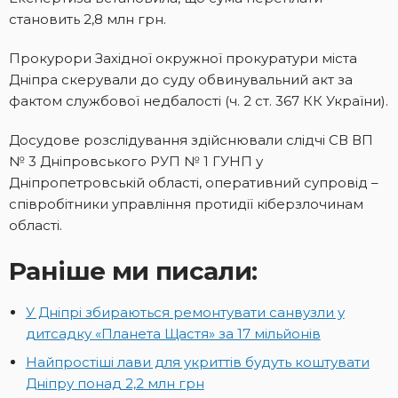
становить 2,8 млн грн.
Прокурори Західної окружної прокуратури міста
Дніпра скерували до суду обвинувальний акт за
фактом службової недбалості (ч. 2 ст. 367 КК України).
Досудове розслідування здійснювали слідчі СВ ВП
№ 3 Дніпровського РУП № 1 ГУНП у
Дніпропетровській області, оперативний супровід –
співробітники управління протидії кіберзлочинам
області.
Раніше ми писали:
У Дніпрі збираються ремонтувати санвузли у
дитсадку «Планета Щастя» за 17 мільйонів
Найпростіші лави для укриттів будуть коштувати
Дніпру понад 2,2 млн грн