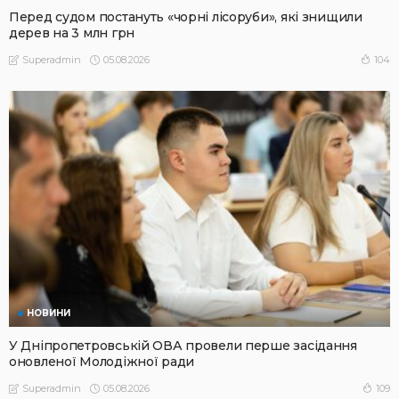
Перед судом постануть «чорні лісоруби», які знищили
дерев на 3 млн грн
05.08.2026
104
Superadmin
НОВИНИ
У Дніпропетровській ОВА провели перше засідання
оновленої Молодіжної ради
05.08.2026
109
Superadmin