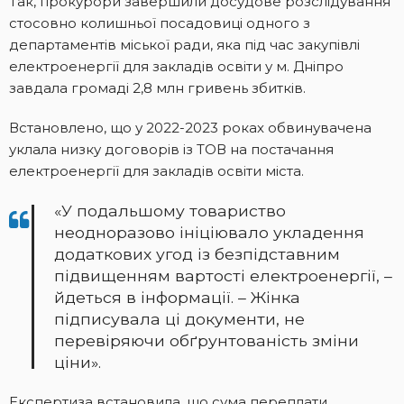
Так, прокурори завершили досудове розслідування
стосовно колишньої посадовиці одного з
департаментів міської ради, яка під час закупівлі
електроенергії для закладів освіти у м. Дніпро
завдала громаді 2,8 млн гривень збитків.
Встановлено, що у 2022-2023 роках обвинувачена
уклала низку договорів із ТОВ на постачання
електроенергії для закладів освіти міста.
«У подальшому товариство
неодноразово ініціювало укладення
додаткових угод із безпідставним
підвищенням вартості електроенергії, –
йдеться в інформації. – Жінка
підписувала ці документи, не
перевіряючи обґрунтованість зміни
ціни».
Експертиза встановила, що сума переплати