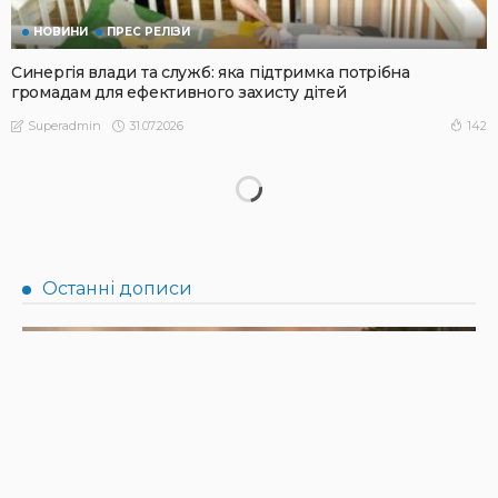
НОВИНИ
ПРЕС РЕЛІЗИ
Синергія влади та служб: яка підтримка потрібна
громадам для ефективного захисту дітей
31.07.2026
142
Superadmin
АФІША
НОВИНИ
Масштабний книгообмін об’єднає 10 локацій від України