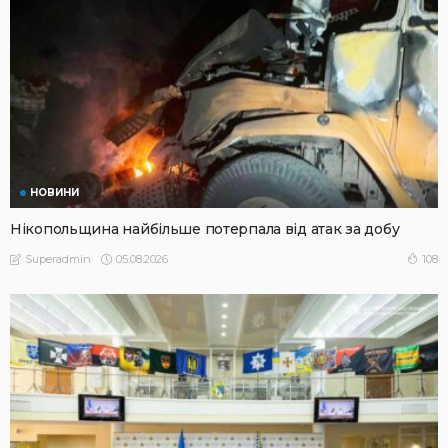
НОВИНИ
Нікопольщина найбільше потерпала від атак за добу
05.08.2026
108
Superadmin