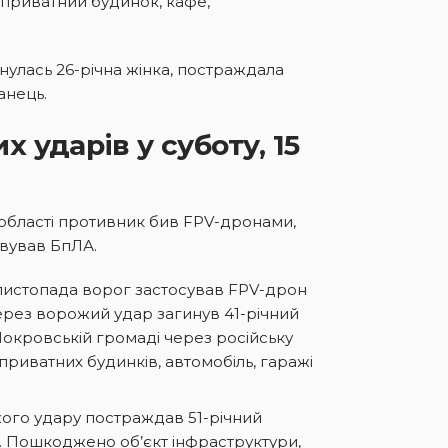
 приватний будинок, кафе,
лась 26-річна жінка, постраждала
анець.
 ударів у суботу, 15
 області противник бив FPV-дронами,
овував БпЛА.
 листопада ворог застосував FPV-дрон
ерез ворожий удар загинув 41-річний
 Покровській громаді через російську
риватних будинків, автомобіль, гаражі
ого удару постраждав 51-річний
ли. Пошкоджено об’єкт інфраструктури,