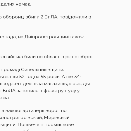
ждалих немає.
 оборонці збили 2 БпЛА, повідомили в
стопада, на Дніпропетровщині також
 війська били по області з різної зброї.
 громаді Синельниківщини.
 жінки 52 і одна 55 років. А ще 34-
шкоджені декілька магазинів, кіоск, дві
ня БпЛА зачепило інфраструктуру у
ежа.
з важкої артилерії ворог по
оногригорівській, Мирівській і
льщини. Понівечені промислове