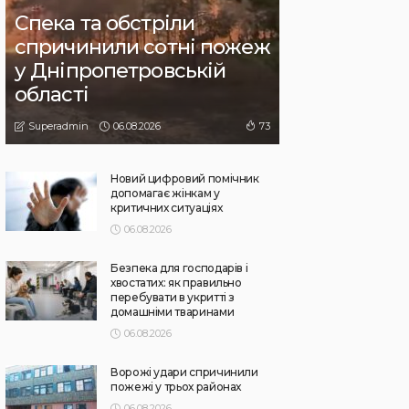
Спека та обстріли
спричинили сотні пожеж
у Дніпропетровській
області
06.08.2026
73
Superadmin
Новий цифровий помічник
допомагає жінкам у
критичних ситуаціях
06.08.2026
Безпека для господарів і
хвостатих: як правильно
перебувати в укритті з
домашніми тваринами
06.08.2026
Ворожі удари спричинили
пожежі у трьох районах
06.08.2026