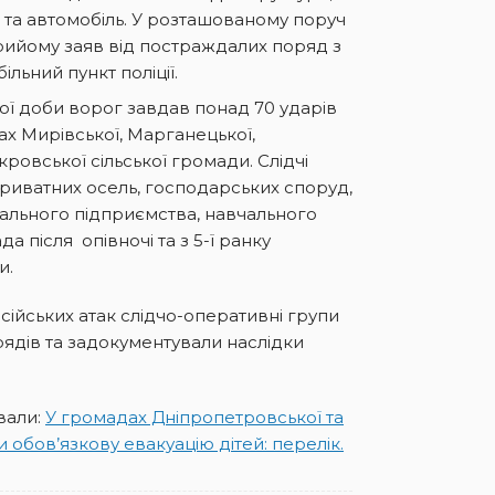
 та автомобіль. У розташованому поруч
рийому заяв від постраждалих поряд з
льний пункт поліції.
ої доби ворог завдав понад 70 ударів
х Мирівської, Марганецької,
ровської сільської громади. Слідчі
иватних осель, господарських споруд,
нального підприємства, навчального
да після опівночі та з 5-ї ранку
и.
російських атак слідчо-оперативні групи
ядів та задокументували наслідки
вали:
У громадах Дніпропетровської та
 обов’язкову евакуацію дітей: перелік.