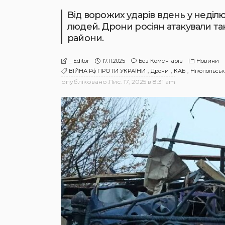
Від ворожих ударів вдень у неділ
людей. Дрони росіян атакували т
райони.
17.11.2025
Без Коментарів
Новини
_ Editor
ВІЙНА Рф ПРОТИ УКРАЇНИ
Дрони
КАБ
Нікопольсь
опубліковано
Лис. 17, 2025 в 8:31 am