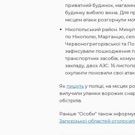
приватний будинок, магазин
будинку вибило вікна. Для п
місцем атаки розгорнули мобі
Нікопольський район. Минул
по Нікополю, Марганцю, села
Червоногригорівської та Пок
зафіксували пошкодження пр
транспортних засобів, кому
закладу, двох АЗС. 16 листопа
окупанти поновили свої атак
Як
пишуть
у поліції, на місцях 
вилучили уламки ворожих снар
обстрілів.
Раніше “Особи” також інформу
Запорізької областей оголосили