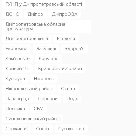
ГУНП у Дніпропетровській області
ДСНС
Дніпро
ДніпроОВА
Дніпропетровська обласна
прокуратура
Дніпропетровщина
Екологія
Економіка
Закупівлі
Здоров'я
Кам’янське
Корупція
Кривий Ріг
Криворізький район
Культура
Нікополь
Нікопольський район
Освіта
Павлоград
Персони
Події
Політика
СБУ
Синельниківський район
Споживач
Спорт
Суспільство