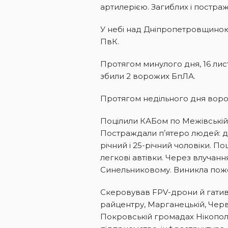
артилерією. Загиблих і постра
У небі над Дніпропетровщиною
ПвК.
Протягом минулого дня, 16 ли
збили 2 ворожих БпЛА.
Протягом недільного дня ворожі
Поцілили КАБом по Межівській
Постраждали пʼятеро людей: дві
річний і 25-річний чоловіки. По
легкові автівки. Через влучан
Синельниковому. Виникла пож
Скеровував FPV-дрони й гатив 
райцентру, Марганецькій, Черв
Покровській громадах Нікопо