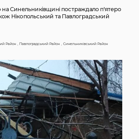
ю на Синельниківщині постраждало п'ятеро
акож Нікопольський та Павлоградський
кий Район
Павлоградський Район
Синельниківський Район