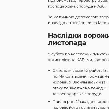
підприємство, інфраструктура,
господарська споруда й АЗС.
За медичною допомогою зверну
внаслідок нічної атаки на Марг
Наслідки ворожих
листопада
У суботу по населених пунктах
артилерією та КАБами, застос
Синельниківський район. 15
по Миколаївській громаді. Ч
чоловік. У Васильківській та
атаку пошкоджено понад 15 п
та господарські споруди.
Павлоград. Унаслідок ворож
чоловік, його госпіталізува