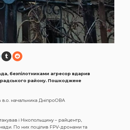
пада, безпілотниками агресор вдарив
оградського району. Пошкоджене
 в.о. начальника ДніпроОВА
акував і Нікопольщину – райцентр,
мади. По них поцілив FPV-дронами та