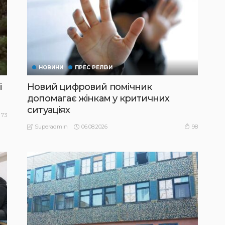
НОВИНИ
ПРЕС РЕЛІЗИ
і
Новий цифровий помічник
допомагає жінкам у критичних
ситуаціях
73
06.08.2026
98
Superadmin