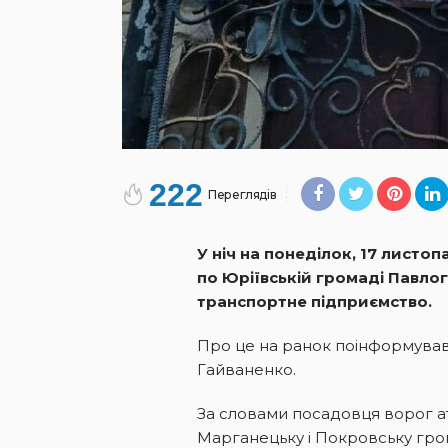
222
Переглядів
У ніч на понеділок, 17 листо
по Юріївській громаді Павл
транспортне підприємство.
Про це на ранок поінформував
Гайваненко.
За словами посадовця ворог ат
Марганецьку і Покровську гро