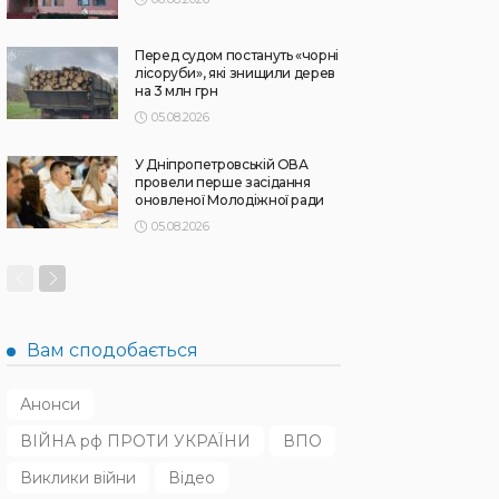
Перед судом постануть «чорні
лісоруби», які знищили дерев
на 3 млн грн
05.08.2026
У Дніпропетровській ОВА
провели перше засідання
оновленої Молодіжної ради
05.08.2026
Вам сподобається
Анонси
ВІЙНА рф ПРОТИ УКРАЇНИ
ВПО
Виклики війни
Відео