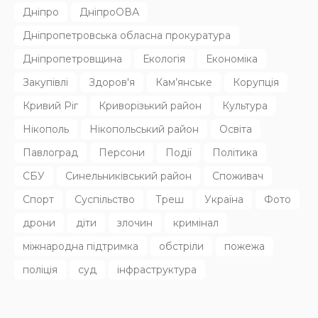
НОВИНИ
Родину в Радушному вбила північнокорейська балістика
31.07.2026
132
Superadmin
Останні дописи