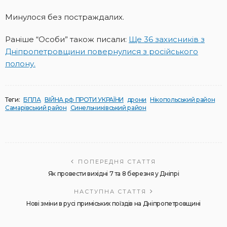
Минулося без постраждалих.
Раніше “Особи” також писали:
Ще 36 захисників з
Дніпропетровщини повернулися з російського
полону.
Теги:
БПЛА
ВІЙНА рф ПРОТИ УКРАЇНИ
дрони
Нікопольський район
Самарівський район
Синельниківський район
ПОПЕРЕДНЯ СТАТТЯ
Як провести вихідні 7 та 8 березня у Дніпрі
НАСТУПНА СТАТТЯ
Нові зміни в русі приміських поїздів на Дніпропетровщині