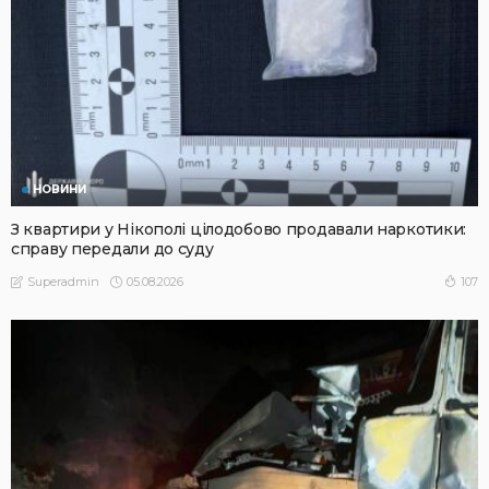
НОВИНИ
З квартири у Нікополі цілодобово продавали наркотики:
справу передали до суду
05.08.2026
107
Superadmin