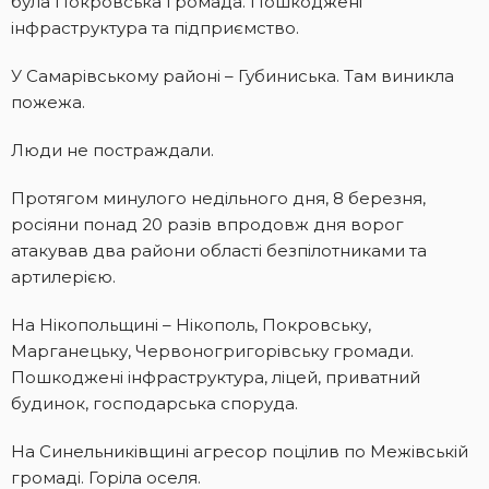
була Покровська громада. Пошкоджені
інфраструктура та підприємство.
У Самарівському районі – Губиниська. Там виникла
пожежа.
Люди не постраждали.
Протягом минулого недільного дня, 8 березня,
росіяни понад 20 разів впродовж дня ворог
атакував два райони області безпілотниками та
артилерією.
На Нікопольщині – Нікополь, Покровську,
Марганецьку, Червоногригорівську громади.
Пошкоджені інфраструктура, ліцей, приватний
будинок, господарська споруда.
На Синельниківщині агресор поцілив по Межівській
громаді. Горіла оселя.