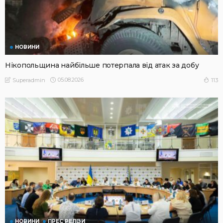
НОВИНИ
Нікопольщина найбільше потерпала від атак за добу
05.08.2026
113
Superadmin
НОВИНИ
ПРЕС РЕЛІЗИ