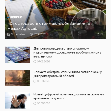
НОВИНИ
Не їжте біля шкірки: фахівці розповіли, як безпечно
ласувати кавунами
31.07.2026
186
Superadmin
НОВИНИ
ПРЕС РЕЛІЗИ
Синергія влади та служб: яка підтримка потрібна
громадам для ефективного захисту дітей