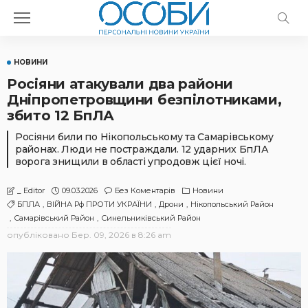
НОВИНИ
Росіяни атакували два райони
Дніпропетровщини безпілотниками,
збито 12 БпЛА
Росіяни били по Нікопольському та Самарівському
районах. Люди не постраждали. 12 ударних БпЛА
ворога знищили в області упродовж цієї ночі.
09.03.2026
Без Коментарів
Новини
_ Editor
БПЛА
ВІЙНА Рф ПРОТИ УКРАЇНИ
Дрони
Нікопольський Район
Самарівський Район
Синельниківський Район
опубліковано
Бер. 09, 2026 в 8:26 am