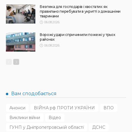
31.07.2026
143
Superadmin
АФІША
НОВИНИ
Масштабний книгообмін об’єднає 10 локацій від України
до Японії: як долучитися
31.07.2026
167
Superadmin