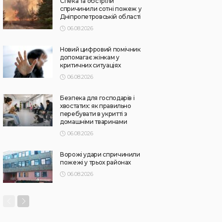
Спека та обстріли
спричинили сотні пожеж у
Дніпропетровській області
06.08.2026
Новий цифровий помічник
допомагає жінкам у
критичних ситуаціях
06.08.2026
Безпека для господарів і
хвостатих: як правильно
перебувати в укритті з
домашніми тваринами
06.08.2026
Ворожі удари спричинили
пожежі у трьох районах
06.08.2026