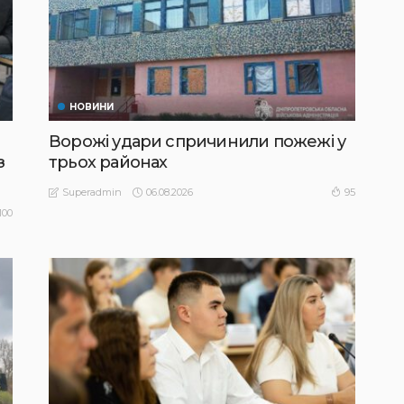
НОВИНИ
Ворожі удари спричинили пожежі у
з
трьох районах
06.08.2026
95
Superadmin
100