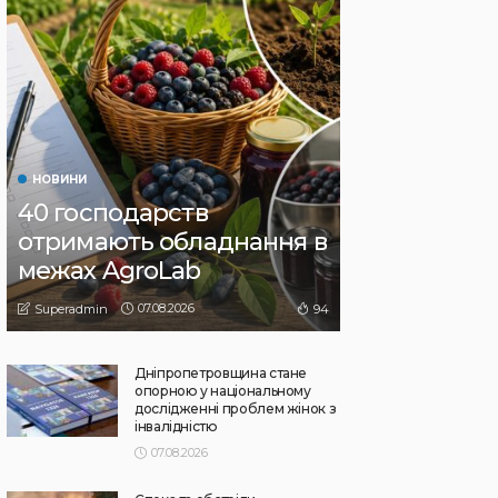
НОВИНИ
40 господарств
отримають обладнання в
межах AgroLab
07.08.2026
94
Superadmin
Дніпропетровщина стане
опорною у національному
дослідженні проблем жінок з
інвалідністю
07.08.2026