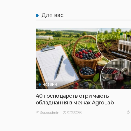
Для вас
НОВИНИ
40 господарств отримають
обладнання в межах AgroLab
07.08.2026
Superadmin