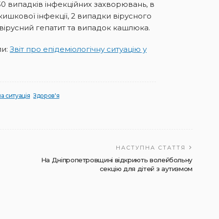
0 випадків інфекційних захворювань, в
 кишкової інфекції, 2 випадки вірусного
 вірусний гепатит та випадок кашлюка.
ли:
Звіт про епідеміологічну ситуацію у
а ситуація
Здоров'я
НАСТУПНА СТАТТЯ
На Дніпропетровщині відкриють волейбольну
секцію для дітей з аутизмом