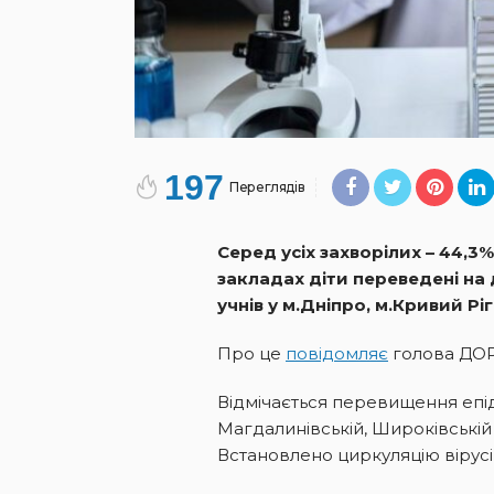
197
Переглядів
Серед усіх захворілих – 44,3%
закладах діти переведені на
учнів у м.Дніпро, м.Кривий Рі
Про це
повідомляє
голова ДОР
Відмічається перевищення епід
Магдалинівській, Широківській
Встановлено циркуляцію вірусів