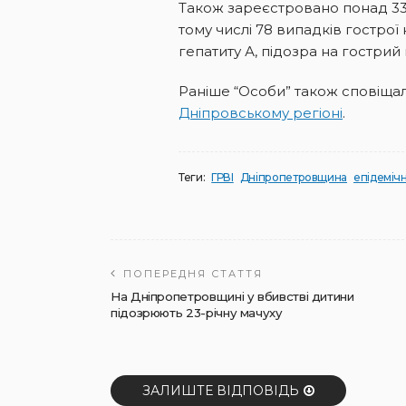
Також зареєстровано понад 33
тому числі 78 випадків гострої
гепатиту А, підозра на гострий
Раніше “Особи” також сповіща
Дніпровському регіоні
.
Теги:
ГРВІ
Дніпропетровщина
епідемічн
ПОПЕРЕДНЯ СТАТТЯ
На Дніпропетровщині у вбивстві дитини
підозрюють 23-річну мачуху
ЗАЛИШТЕ ВІДПОВІДЬ