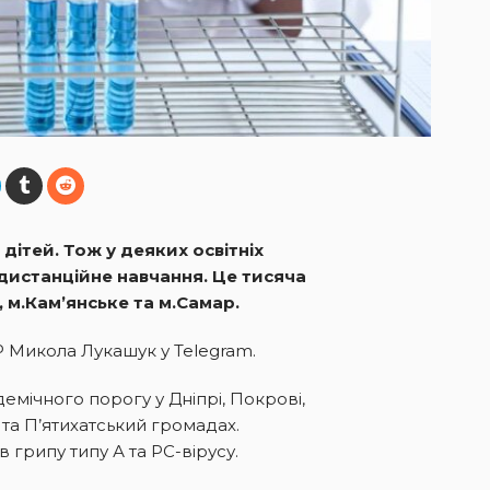
 дітей. Тож у деяких освітніх
 дистанційне навчання. Це тисяча
г, м.Кам’янське та м.Самар.
 Микола Лукашук у Telegram.
емічного порогу у Дніпрі, Покрові,
 та П’ятихатський громадах.
 грипу типу А та РС-вірусу.