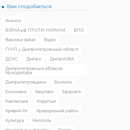
Вам сподобається
Анонси
ВІЙНА рф ПРОТИ УКРАЇНИ
ВПО
Виклики війни
Відео
ГУНП у Дніпропетровській області
ДСНС
Дніпро
ДніпроОВА
Дніпропетровська обласна
прокуратура
Дніпропетровщина
Екологія
Економіка
Закупівлі
Здоров'я
Кам’янське
Корупція
Кривий Ріг
Криворізький район
Культура
Нікополь
Нікопольський район
Освіта