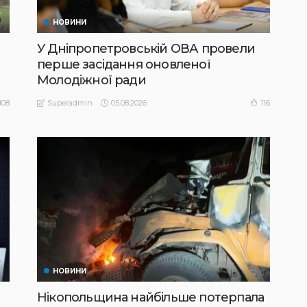
НОВИНИ
У Дніпропетровській ОВА провели
перше засідання оновленої
Молодіжної ради
05.08.2026
108
116
Superadmin
НОВИНИ
Нікопольщина найбільше потерпала