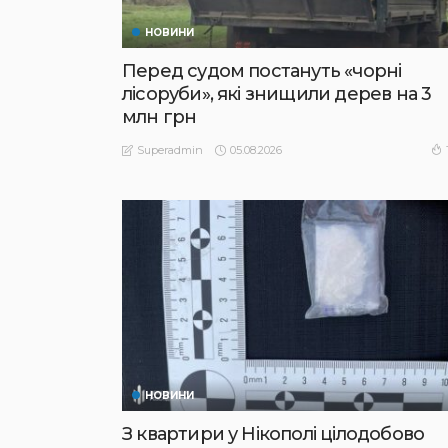
НОВИНИ
Перед судом постануть «чорні
лісоруби», які знищили дерев на 3
млн грн
05.08.2026
Superadmin
НОВИНИ
З квартири у Нікополі цілодобово