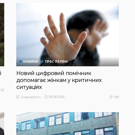
НОВИНИ
ПРЕС РЕЛІЗИ
і
Новий цифровий помічник
допомагає жінкам у критичних
ситуаціях
92
06.08.2026
199
Superadmin