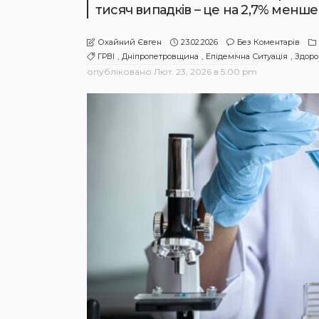
тисяч випадків – це на 2,7% менш
23.02.2026
Без Коментарів
Охайний Євген
ГРВІ
Дніпропетровщина
Епідемічна Ситуація
Здоро
опубліковано
Лют. 23, 2026 в 5:00 pm