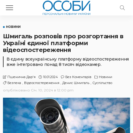
НОВИНИ
Шмигаль розповів про розгортання в
Україні єдиної платформи
відеоспостереження
В єдину всеукраїнську платформу відеоспостереження
вже інтегровано понад 8 тисяч відеокамер.
10.01.2024
Без Коментарів
Новини
Пшенична Дар'я
Безпека
Відеоспостереження
Денис Шмигаль
Суспільство
опубліковано
Січ. 10, 2024 в 12:00 pm