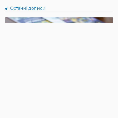
НОВИНИ
ПРЕС РЕЛІЗИ
Синергія влади та служб: яка підтримка потрібна
громадам для ефективного захисту дітей
31.07.2026
142
Superadmin