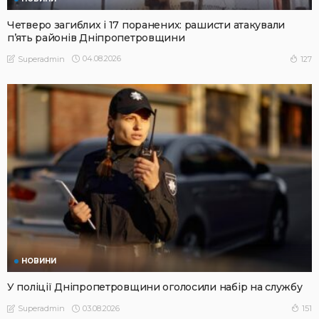
Четверо загиблих і 17 поранених: рашисти атакували
п’ять районів Дніпропетровщини
04.08.2026
127
Superadmin
НОВИНИ
У поліції Дніпропетровщини оголосили набір на службу
03.08.2026
151
Superadmin