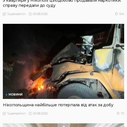
З квартири у Нікополі цілодобово продавали наркотики:
справу передали до суду
05.08.2026
104
Superadmin
НОВИНИ
Нікопольщина найбільше потерпала від атак за добу
05.08.2026
111
Superadmin