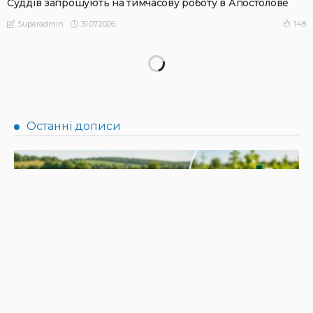
Суддів запрошують на тимчасову роботу в Апостолове
31.07.2026
148
Superadmin
НОВИНИ
Не їжте біля шкірки: фахівці розповіли, як безпечно
ласувати кавунами
31.07.2026
188
Superadmin