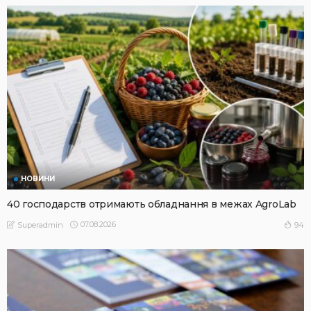
НОВИНИ
40 господарств отримають обладнання в межах AgroLab
07.08.2026
94
Superadmin