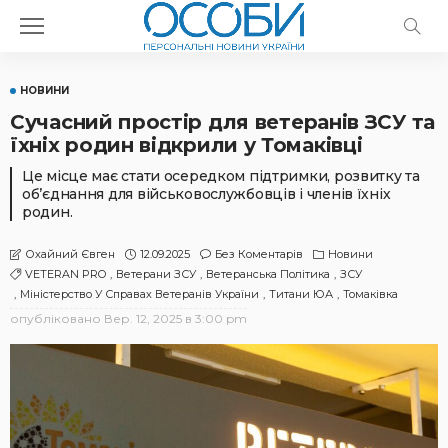
НОВИНИ
Сучасний простір для ветеранів ЗСУ та
їхніх родин відкрили у Томаківці
Це місце має стати осередком підтримки, розвитку та
об’єднання для військовослужбовців і членів їхніх
родин.
12.09.2025
Без Коментарів
Новини
Охайний Євген
VETERAN PRO
Ветерани ЗСУ
Ветеранська Політика
ЗСУ
Міністерство У Справах Ветеранів України
Титани ЮА
Томаківка
опубліковано
Вер. 12, 2025 в 3:00 pm