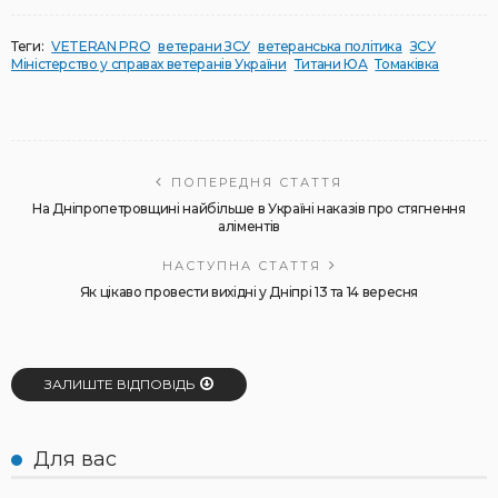
Теги:
VETERAN PRO
ветерани ЗСУ
ветеранська політика
ЗСУ
Міністерство у справах ветеранів України
Титани ЮА
Томаківка
ПОПЕРЕДНЯ СТАТТЯ
На Дніпропетровщині найбільше в Україні наказів про стягнення
аліментів
НАСТУПНА СТАТТЯ
Як цікаво провести вихідні у Дніпрі 13 та 14 вересня
ЗАЛИШТЕ ВІДПОВІДЬ
Для вас