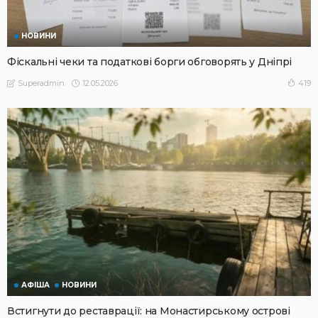
НОВИНИ
Фіскальні чеки та податкові борги обговорять у Дніпрі
12.05.2026
419
Superadmin
АФІША
НОВИНИ
Встигнути до реставрації: на Монастирському острові