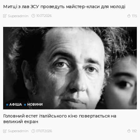
Митці з лав ЗСУ проведуть майстер-класи для молоді
10.07.2026
175
Superadmin
АФІША
НОВИНИ
Головний естет італійського кіно повертається на
великий екран
07.07.2026
192
Superadmin