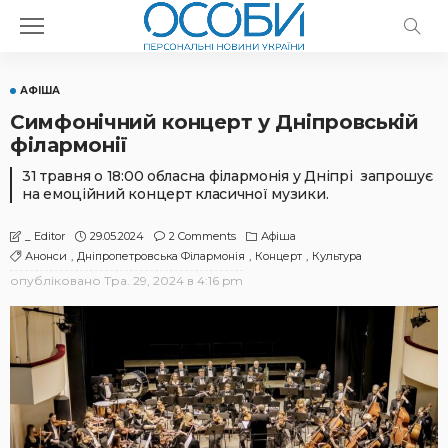
АФІША
Симфонічний концерт у Дніпровській
філармонії
31 травня о 18:00 обласна філармонія у Дніпрі запрошує
на емоційний концерт класичної музики.
29.05.2024
2 Comments
Афіша
_ Editor
Анонси
Дніпропетровська Філармонія
Концерт
Культура
опубліковано
Тра. 29, 2024 в 4:16 pm