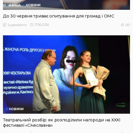
АФІША
НОВИНИ
До 30 червня триває опитування для громад і ОМС
17.06.2026
261
Superadmin
НОВИНИ
Театральний розбір: як розподілили нагороди на XXXI
фестивалі «Січеславна»