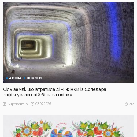
АФІША
НОВИНИ
Сіль землі, що втратила дім: жінки із Соледара
зафіксували свій біль на плівку
03.07.2026
212
Superadmin