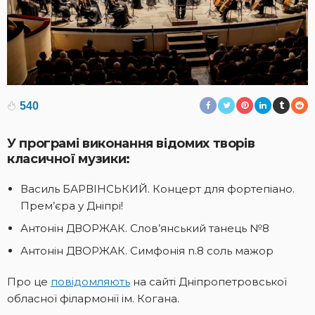
540
У програмі виконання відомих творів
класичної музики:
Василь БАРВІНСЬКИЙ. Концерт для фортепіано.
Прем’єра у Дніпрі!
Антонін ДВОРЖАК. Слов’янський танець №8
Антонін ДВОРЖАК. Симфонія n.8 соль мажор
Про це
повідомляють
на сайті Дніпропетровської
обласної філармонії ім. Когана.