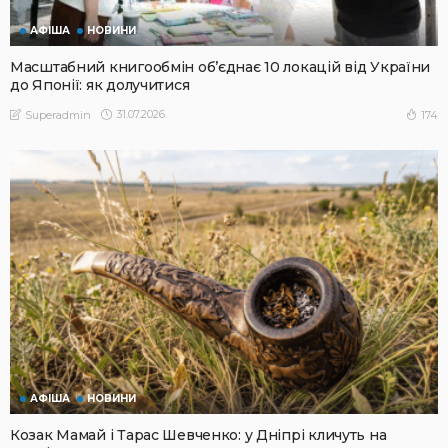
АФІША
НОВИНИ
Масштабний книгообмін об’єднає 10 локацій від України
до Японії: як долучитися
31.07.2026
174
Superadmin
АФІША
НОВИНИ
Козак Мамай і Тарас Шевченко: у Дніпрі кличуть на