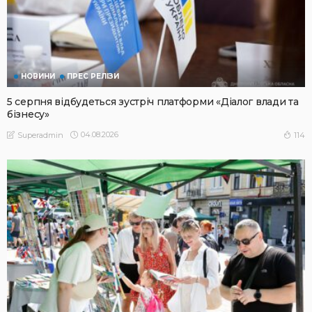
НОВИНИ
ПРЕС РЕЛІЗИ
5 серпня відбудеться зустріч платформи «Діалог влади та
бізнесу»
04.08.2026
114
Superadmin