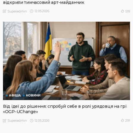
відкрили тимчасовий арт-майданчик
12.05.2026
519
Superadmin
АФІША
НОВИНИ
Від ідеї до рішення: спробуй себе в ролі урядовця на грі
«OGP-UChange»
12.05.2026
291
Superadmin