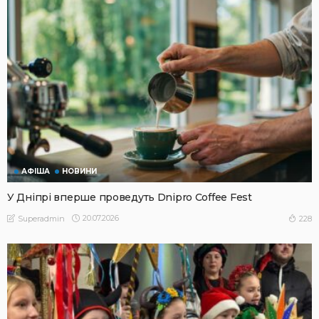
АФІША
НОВИНИ
У Дніпрі вперше проведуть Dnipro Coffee Fest
20.07.2026
228
Superadmin