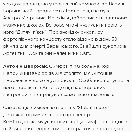
усвідомлювати, що український композитор Василь
Барвінський народився в Тернополі, і це була
Австро-Угорщина! Його ім’я добре знають в дитячих
музичних школах. Всі зовсім юні музиканти грають
його “Дитячі п’єси”. Про знахідку рукопису
фортепіанного концерту стало відомо в день 30-
річчя з дня смерті Барвінського. Знайшли рукопис в
Аргентині. Ось такий маленький Світ…
Антонін Дворжак.
Симфонія n.8 соль мажор.
Наприкінці 80-х років ХІХ століття ім’я Антоніна
Дворжака відомо в усій Європі. Особливо популярна
його творчість в Англії, де під час чергових
гастролей він диригував саме цією симфонією.
Саме за цю симфонію і кантату “Stabat mater”
Дворжак отримав звання професора
Кембріджському університета. Ця симфонія – один з
найсвітліших творів композитора, хоча вона щедро