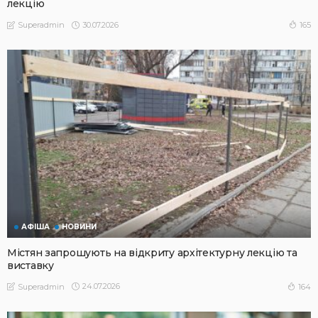
лекцію
30.07.2026
165
Superadmin
АФІША
НОВИНИ
Містян запрошують на відкриту архітектурну лекцію та
виставку
24.07.2026
164
Superadmin