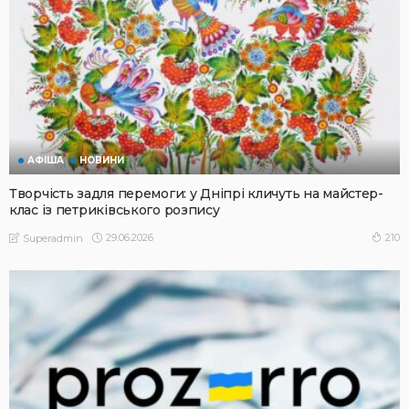
АФІША
НОВИНИ
Творчість задля перемоги: у Дніпрі кличуть на майстер-
клас із петриківського розпису
29.06.2026
210
Superadmin