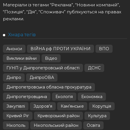
Матеріали із тегами “Реклама”, “Новини компаній”,
“Позиція”, “Дія”, “Споживач” публікуються на правах
реклами.
Хмара тегів
Анонси
ВІЙНА рф ПРОТИ УКРАЇНИ
ВПО
Виклики війни
Відео
ГУНП у Дніпропетровській області
ДСНС
Дніпро
ДніпроОВА
Дніпропетровська обласна прокуратура
Дніпропетровщина
Екологія
Економіка
Закупівлі
Здоров'я
Кам’янське
Корупція
Кривий Ріг
Криворізький район
Культура
Нікополь
Нікопольський район
Освіта