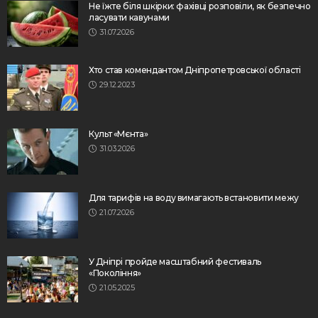
Не їжте біля шкірки: фахівці розповіли, як безпечно
ласувати кавунами
31.07.2026
Хто став комендантом Дніпропетровської області
29.12.2023
Культ «Мєнта»
31.03.2026
Для тарифів на воду вимагають встановити межу
21.07.2026
У Дніпрі пройде масштабний фестиваль
«Покоління»
21.05.2025