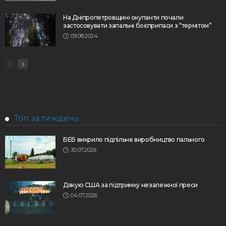
На Дніпропетровщині окупанти почали
застосовувати запальні боєприпаси з “термітом”
09.08.2024
Топ за тиждень
БЕБ викрило підпільне виробництво пального
30.07.2026
Дякую США за підтримку незалежної преси
04.07.2026