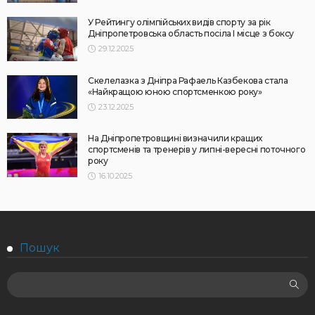
У Рейтингу олімпійських видів спорту за рік
Дніпропетровська область посіла I місце з боксу
29.12.2025
Скелелазка з Дніпра Рафаель Казбекова стала
«Найкращою юною спортсменкою року»
23.12.2025
На Дніпропетровщині визначили кращих
спортсменів та тренерів у липні-вересні поточного
року
16.10.2025
Пошук