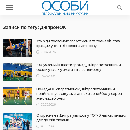
Записи по тегу: ДніпроНОК
Хто з дніпровських спортсменів та тренерів став
кращим у січні-березні цього року
21.04.2026
100 учасників шести громад Дніпропетровщини
брали участь у змаганні з волейболу
16.03.2026
Понад 400 спортсменок Дніпропетровщини
прийняли участь у змаганнях з волейболу серед
жіночих збірних
03.03.2026
Спортсмен з Дніпра увійшов у ТОП-3 найсильніших
дзюдоїстів України
26.01.2026