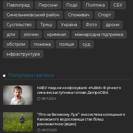
Павлоград
Персони
Події
Політика
СБУ
Синельниківський район
Споживач
Спорт
Суспільство
Треш
Україна
Фото
дрони
діти
злочин
кримінал
міжнародна підтримка
обстріли
пожежа
поліція
суд
інфраструктура
Популярні записи
НАБУ ледь не конфіскувало «Hublot» 8-річного
сина ексзаступника голови ДніпроОВА
08.11.2024
“Літо на Великому Лузі”: екосистема колишнього
Каховського водосховища стає більш
різноманітною (відео)
09.07.2025