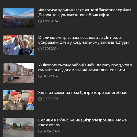
«Квартира здригнулася»: жителі багатоповерхівки
Дніпра повідомляють про обрив ліфта
17.06.2024
Стали відомі прізвища посадовців з Дніпра, які
обкрадали дітей у комунальному закладі “Штурм”
27.03.2024
У Нікопольському районі знайшли купу продуктів з
гуманітарної допомоги, які намагались спалити
01.10.2024
Хто став комендантом Дніпропетровської області
29.12.2023
Селище Кам’янське на Дніпропетровщині може
стати селом
09.04.2024