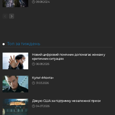
09.08.2024
Топ за тиждень
Новий цифровий помічник допомагає жінкам у
критичних ситуаціях
06.08.2026
Культ «Мєнта»
31.03.2026
Дякую США за підтримку незалежної преси
04.07.2026