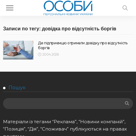
Записи по тегу: довідка про відсутність боргів
Де підприємцю отримати довідку про відсутність
боргів
20.04.2026
Пошук
Матеріали із тегами “Реклама”, “Новини компаній”,
“Позиція”, “Дія”, “Споживач” публікуються на правах