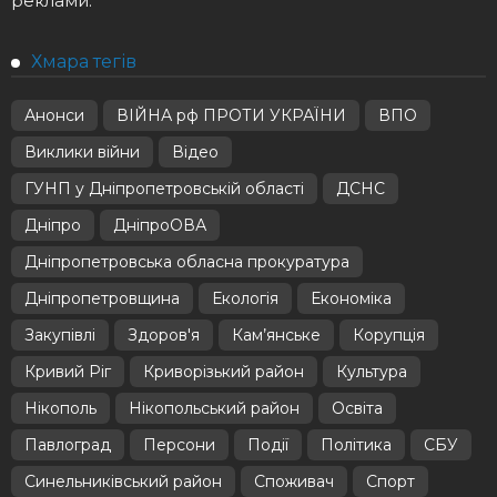
реклами.
Хмара тегів
Анонси
ВІЙНА рф ПРОТИ УКРАЇНИ
ВПО
Виклики війни
Відео
ГУНП у Дніпропетровській області
ДСНС
Дніпро
ДніпроОВА
Дніпропетровська обласна прокуратура
Дніпропетровщина
Екологія
Економіка
Закупівлі
Здоров'я
Кам’янське
Корупція
Кривий Ріг
Криворізький район
Культура
Нікополь
Нікопольський район
Освіта
Павлоград
Персони
Події
Політика
СБУ
Синельниківський район
Споживач
Спорт