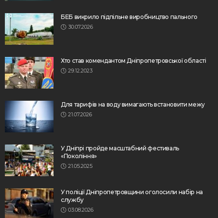
БЕБ викрило підпільне виробництво пального
30.07.2026
Хто став комендантом Дніпропетровської області
29.12.2023
Для тарифів на воду вимагають встановити межу
21.07.2026
У Дніпрі пройде масштабний фестиваль
«Покоління»
21.05.2025
У поліції Дніпропетровщини оголосили набір на
службу
03.08.2026