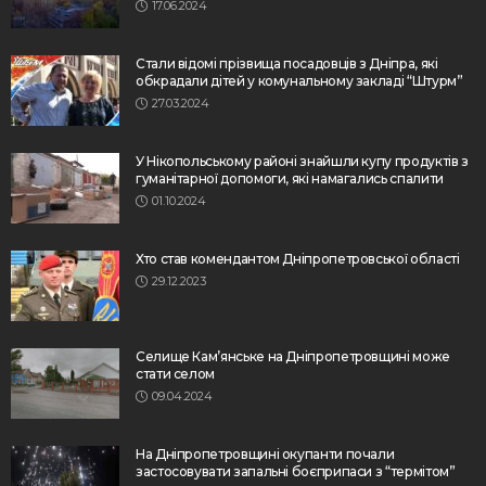
17.06.2024
Стали відомі прізвища посадовців з Дніпра, які
обкрадали дітей у комунальному закладі “Штурм”
27.03.2024
У Нікопольському районі знайшли купу продуктів з
гуманітарної допомоги, які намагались спалити
01.10.2024
Хто став комендантом Дніпропетровської області
29.12.2023
Селище Кам’янське на Дніпропетровщині може
стати селом
09.04.2024
На Дніпропетровщині окупанти почали
застосовувати запальні боєприпаси з “термітом”