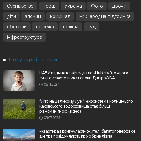
Суспільство
Треш
Україна
Фото
дрони
діти
злочин
кримінал
міжнародна підтримка
обстріли
пожежа
поліція
суд
інфраструктура
Популярні записи
НАБУ ледь не конфіскувало «Hublot» 8-річного
сина ексзаступника голови ДніпроОВА
08.11.2024
“Літо на Великому Лузі”: екосистема колишнього
Каховського водосховища стає більш
різноманітною (відео)
09.07.2025
«Квартира здригнулася»: жителі багатоповерхівки
Дніпра повідомляють про обрив ліфта