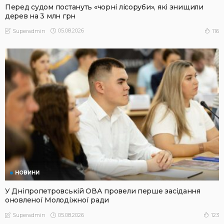
Перед судом постануть «чорні лісоруби», які знищили
дерев на 3 млн грн
05.08.2026
116
Superadmin
НОВИНИ
У Дніпропетровській ОВА провели перше засідання
оновленої Молодіжної ради
05.08.2026
123
Superadmin