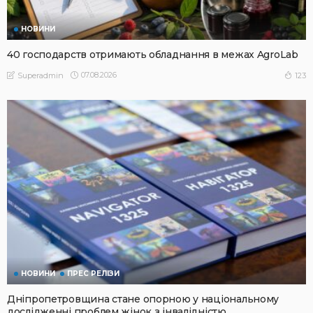
НОВИНИ
40 господарств отримають обладнання в межах AgroLab
07.08.2026
123
Superadmin
НОВИНИ
ПРЕС РЕЛІЗИ
Дніпропетровщина стане опорною у національному
дослідженні проблем жінок з інвалідністю