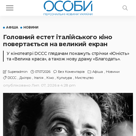
АФІША
НОВИНИ
Головний естет італійського кіно
повертається на великий екран
У кінотеатрі DCCC глядачам покажуть стрічки «Юність»
та «Велика краса», а також нову драму «Благодать».
07.07.2026
Без Коментарів
Афіша
Новини
Superadmin
DCCC
Дніпро
Італія
Кіно
Культура
Мистецтво
опубліковано
Лип. 07, 2026 в 4:28 pm