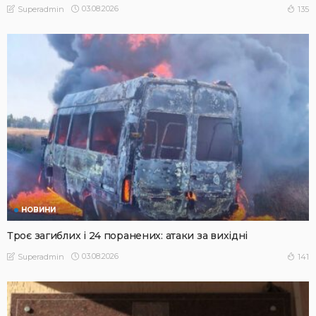
03.08.2026
135
Superadmin
НОВИНИ
Троє загиблих і 24 поранених: атаки за вихідні
03.08.2026
141
Superadmin