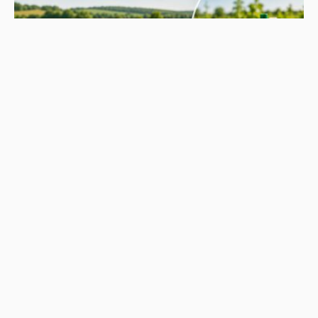
НОВИНИ
Не їжте біля шкірки: фахівці розповіли, як безпечно
ласувати кавунами
31.07.2026
190
Superadmin