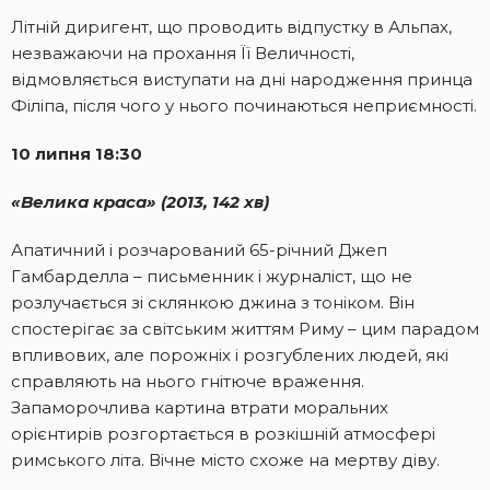
Літній диригент, що проводить відпустку в Альпах,
незважаючи на прохання Її Величності,
відмовляється виступати на дні народження принца
Філіпа, після чого у нього починаються неприємності.
10 липня 18:30
«Велика краса» (2013, 142 хв)
Апатичний і розчарований 65-річний Джеп
Гамбарделла – письменник і журналіст, що не
розлучається зі склянкою джина з тоніком. Він
спостерігає за світським життям Риму – цим парадом
впливових, але порожніх і розгублених людей, які
справляють на нього гнітюче враження.
Запаморочлива картина втрати моральних
орієнтирів розгортається в розкішній атмосфері
римського літа. Вічне місто схоже на мертву діву.