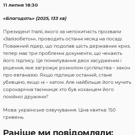
11 липня 18:30
«Благодать» (2025, 133 хв)
Президент Італії, якого за непохитність прозвали
«Залізобетон», проводить останні місяці на посаді.
Поважний лідер, що подолав шість державних криз,
тепер має три проблемні документи, що чекають
його підпису. Це помилування двох засуджених і
рішення, яке загрожує розколом суспільства – закон
про евтаназію. Якщо підпише останній, стане
убивцею, якщо ні – катом. Але найбільше його мучить
сорокарічна таємниця: хто був коханцем його
покійної дружини?
Мова: українське озвучування. Ціна квитка: 150
гривень.
Раніше ми повідомляли: