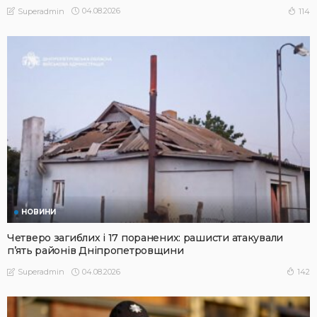
04.08.2026
114
Superadmin
НОВИНИ
Четверо загиблих і 17 поранених: рашисти атакували
п’ять районів Дніпропетровщини
04.08.2026
142
Superadmin