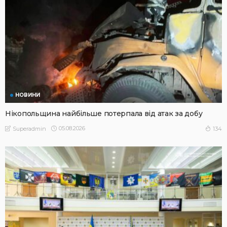
НОВИНИ
Нікопольщина найбільше потерпала від атак за добу
05.08.2026
134
Superadmin