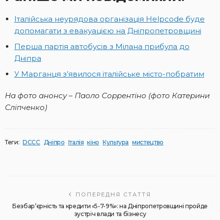
Італійська неурядова організація Helpcode буде
допомагати з евакуацією на Дніпропетровщині
Перша партія автобусів з Мілана прибула до
Дніпра
У Марганця з’явилося італійське місто-побратим
На фото анонсу – Паоло Соррентіно (фото Катерини
Сліпченко)
Теги:
DCCC
Дніпро
Італія
кіно
Культура
мистецтво
ПОПЕРЕДНЯ СТАТТЯ
Безбар’єрність та кредити «5-7-9%»: на Дніпропетровщині пройде
зустріч влади та бізнесу