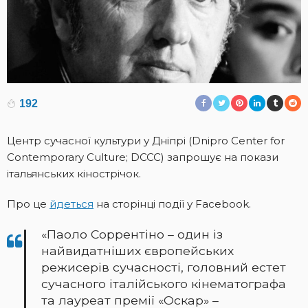
192
Центр сучасної культури у Дніпрі (Dnipro Center for
Contemporary Culture; DCCC) запрошує на покази
італьянських кінострічок.
Про це
йдеться
на сторінці події у Facebook.
«Паоло Соррентіно – один із
найвидатніших європейських
режисерів сучасності, головний естет
сучасного італійського кінематографа
та лауреат премії «Оскар» –