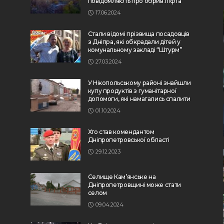
повідомляють про обрив ліфта
17.06.2024
Стали відомі прізвища посадовців
з Дніпра, які обкрадали дітей у
комунальному закладі “Штурм”
27.03.2024
У Нікопольському районі знайшли
купу продуктів з гуманітарної
допомоги, які намагались спалити
01.10.2024
Хто став комендантом
Дніпропетровської області
29.12.2023
Селище Кам’янське на
Дніпропетровщині може стати
селом
09.04.2024