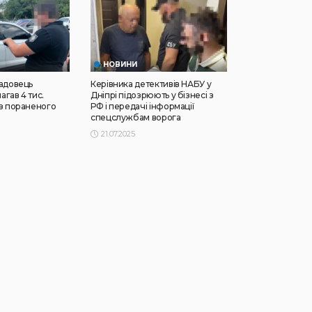
НОВИНИ
садовець
Керівника детективів НАБУ у
гав 4 тис.
Дніпрі підозрюють у бізнесі з
 з пораненого
РФ і передачі інформації
спецслужбам ворога
21.07.2025