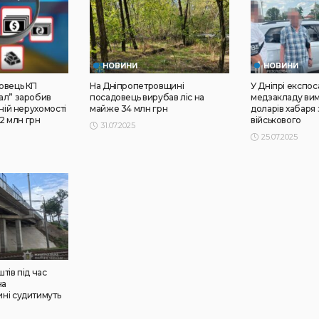
НОВИНИ
НОВИНИ
овець КП
На Дніпропетровщині
У Дніпрі експо
ал” заробив
посадовець вирубав ліс на
медзакладу вима
ній нерухомості
майже 34 млн грн
доларів хабаря
,2 млн грн
військового
31.07.2025
25.07.2025
тів під час
на
ні судитимуть