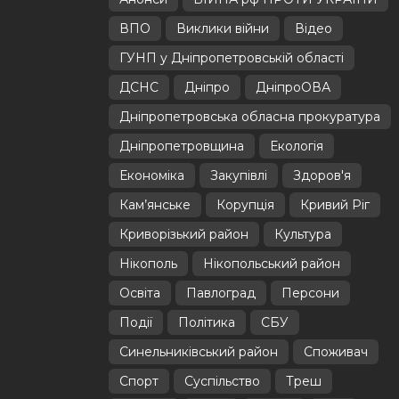
ВПО
Виклики війни
Відео
ГУНП у Дніпропетровській області
ДСНС
Дніпро
ДніпроОВА
Дніпропетровська обласна прокуратура
Дніпропетровщина
Екологія
Економіка
Закупівлі
Здоров'я
Кам’янське
Корупція
Кривий Ріг
Криворізький район
Культура
Нікополь
Нікопольський район
Освіта
Павлоград
Персони
Події
Політика
СБУ
Синельниківський район
Споживач
Спорт
Суспільство
Треш