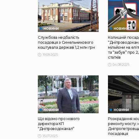
НОВИНИ
НОВИНИ
Службова недбалість
Колишній посад
посадовця з Синельникового
“Дніпроводокан
коштувала державі 1,2 млн грн
мільйони на еліт
та “забув” про 2
19.09.2025
статків
04.08.2025
НОВИНИ
НОВИНИ
Що відомо про нового
Розкрадання кош
директора КП
ремонту мосту: 
“Дніпроводоканал”
Дніпропетровщи
посадовця
15.07.2025