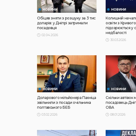
НОВИНИ
НОВИНИ
Обіцяв зняти з розшуку за 3 тис
Колишній началь
доларів: у Дніпрі затримали
освіти з Кривого
посадовця
підозрюється у 
недбалості
02.04.2026
30.03.2026
НОВИНИ
НОВИНИ
Доларового мільйонера Пахніца
Скільки автівок
звільнили з посади очільника
посадовець Дні
полтавського БЕБ
ОВА
03.02.2026
08.01.2026