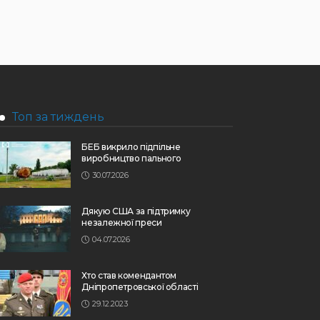
Топ за тиждень
БЕБ викрило підпільне
виробництво пального
30.07.2026
Дякую США за підтримку
незалежної преси
04.07.2026
Хто став комендантом
Дніпропетровської області
29.12.2023