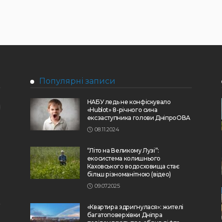
Популярні записи
НАБУ ледь не конфіскувало
«Hublot» 8-річного сина
ексзаступника голови ДніпроОВА
08.11.2024
“Літо на Великому Лузі”:
екосистема колишнього
Каховського водосховища стає
більш різноманітною (відео)
09.07.2025
«Квартира здригнулася»: жителі
багатоповерхівки Дніпра