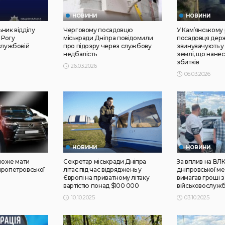
НОВИНИ
НОВИНИ
ник відділу
Черговому посадовцю
У Кам’янському
 Рогу
міськради Дніпра повідомили
посадовця дер
службовій
про підозру через службову
звинувачують у
недбалість
землі, що нане
збитків
26.03.2026
06.03.2026
НОВИНИ
НОВИНИ
 може мати
Секретар міськради Дніпра
За вплив на ВЛ
пропетровської
літає під час відряджень у
дніпровської м
Європі на приватному літаку
вимагав гроші з
вартістю понад $100 000
військовослуж
10.10.2025
03.10.2025