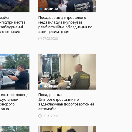
НОВИНИ
 районі
Посадовець дніпровського
жпідприємства
медзакладу закуповував
 забрудненні
реабілітаційне обладнання по
сло великих
завищеним цінам
27.02.2026
НОВИНИ
К експосадовець
Посадовець з
едустанови
Дніпропетровщини не
 хворого
задекларував дороговартісний
бовця
автомобіль
29.09.2025