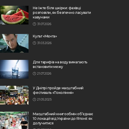
Не їжте біля шкірки: фахівці
розповіли, як безпечно ласувати
кавунами
31.07.2026
Культ «Мєнта»
31.03.2026
Для тарифів на воду вимагають
встановити межу
21.07.2026
У Дніпрі пройде масштабний
фестиваль «Покоління»
21.05.2025
Масштабний книгообмін об’єднає
10 локацій від України до Японії: як
долучитися