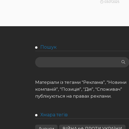
03.07.2025
Пошук
Матеріали із тегами “Реклама”, “Новини
компаній”, “Позиція”, “Дія”, “Споживач”
публікуються на правах реклами.
Хмара тегів
Анонси
ВІЙНА рф ПРОТИ УКРАЇНИ