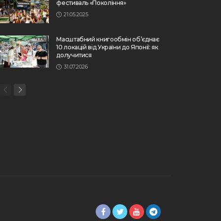
фестиваль «Покоління»
21.05.2025
Масштабний книгообмін об’єднає
10 локацій від України до Японії: як
долучитися
31.07.2026