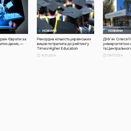
НОВИНИ
НОВИНИ
 країн Європи за
Рекордна кількість українських
ДНУ ім. Олеся 
итих даних, —
вишів потрапила до рейтингу
університетом-
Times Higher Education
та Центральног
16.10.2024
09.07.2024