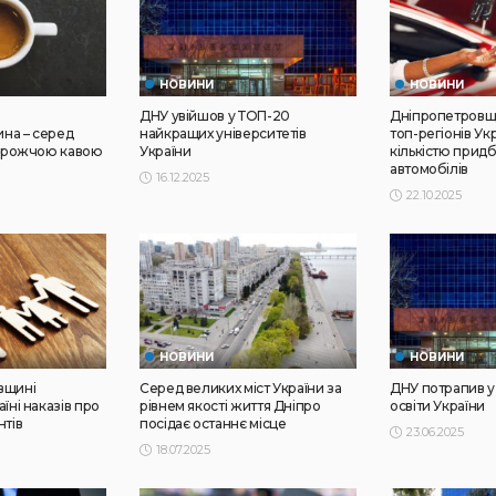
НОВИНИ
НОВИНИ
ДНУ увійшов у ТОП-20
Дніпропетровщ
на – серед
найкращих університетів
топ-регіонів Ук
дорожчою кавою
України
кількістю прид
автомобілів
16.12.2025
22.10.2025
НОВИНИ
НОВИНИ
вщині
Серед великих міст України за
ДНУ потрапив у
їні наказів про
рівнем якості життя Дніпро
освіти України
нтів
посідає останнє місце
23.06.2025
18.07.2025