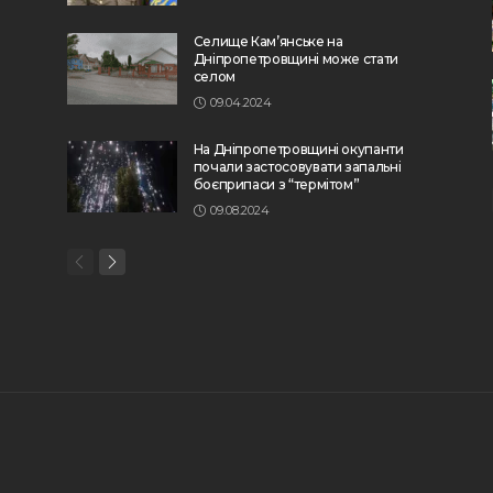
Селище Кам’янське на
Дніпропетровщині може стати
селом
09.04.2024
На Дніпропетровщині окупанти
почали застосовувати запальні
боєприпаси з “термітом”
09.08.2024