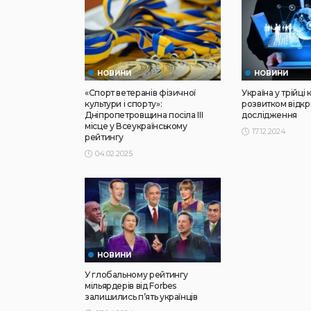
НОВИНИ
НОВИНИ
«Спорт ветеранів фізичної
Україна у трійці
культури і спорту»:
розвитком відкр
Дніпропетровщина посіла III
дослідження
місце у Всеукраїнському
17.12.2024
рейтингу
04.02.2025
НОВИНИ
У глобальному рейтингу
мільярдерів від Forbes
залишились пʼять українців