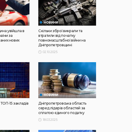
НОВИНИ
ина увійшла в
Скільки зброї викрали та
раїни за
втратили від початку
баних нових
повномасштабної війни на
Дніпропетровщині
02.10.2025
НОВИНИ
 ТОП-15 закладів
Дніпропетровська область
серед лідерів областей за
сплатою єдиного податку
18.03.2025