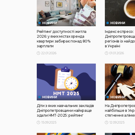
НОВИНИ
НОВИНИ
Рейтинг доступності житла
Індекс еспресо:
2026: у яких містах оренда
Дніпропетровщи
квартири забирає понад 80%
регіонів із най
зарплати
в Україні
22.01.2026
01.01.2026
НОВИНИ
НОВИНИ
Діти з яких навчальних закладів
На Дніпропетро
Дніпропетровщини найкраще
найбільше в Укра
здали НМТ-2025: рейтинг
стягнення аліме
15.09.2025
12.09.2025