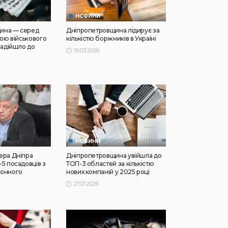
НОВИНИ
ина — серед
Дніпропетровщина лідирує за
тою військового
кількістю боржників в Україні
надійшло до
19.03.2026
НОВИНИ
ера Дніпра
Дніпропетровщина увійшла до
5 посадовців з
ТОП-3 областей за кількістю
конного
нових компаній у 2025 році
27.01.2026