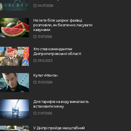
04.07.2026
Не їжте біля шкірки: фахівці
розповіли, як безпечно ласувати
кавунами
31.07.2026
Хто став комендантом
Дніпропетровської області
29.12.2023
Культ «Мєнта»
31.03.2026
Для тарифів на воду вимагають
встановити межу
21.07.2026
У Дніпрі пройде масштабний