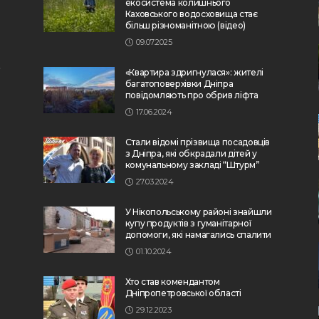
екосистема колишнього
Каховського водосховища стає
більш різноманітною (відео)
09.07.2025
«Квартира здригнулася»: жителі
багатоповерхівки Дніпра
повідомляють про обрив ліфта
17.06.2024
Стали відомі прізвища посадовців
з Дніпра, які обкрадали дітей у
комунальному закладі “Штурм”
27.03.2024
У Нікопольському районі знайшли
купу продуктів з гуманітарної
допомоги, які намагались спалити
01.10.2024
Хто став комендантом
Дніпропетровської області
29.12.2023