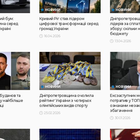
НОВИНИ
НОВИНИ
ий бум:
Кривий Ріг став лідером
Дніпропетровщ
ина серед
цифрової трансформації серед
лідерів за спла
країні
громад України
збору: скільки 
бюджету
16.04.2026
13.04.2026
НОВИНИ
НОВИНИ
 Буданов та
Дніпропетровщина очолила
Ексзаступник м
му найбільше
рейтинг України з чотирьох
потрапив у ТОП-
ці
олімпійських видів спорту
ознаками неза
збагачення
25.02.2026
30.01.2026