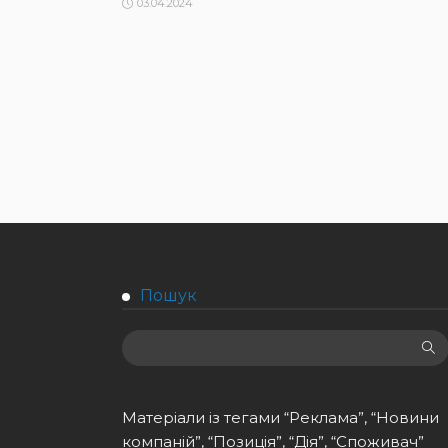
03.04.2024
Пошук
Матеріали із тегами “Реклама”, “Новини
компаній”, “Позиція”, “Дія”, “Споживач”