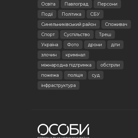
Освіта
Павлоград
Персони
Події
Політика
СБУ
Синельниківський район
Споживач
Спорт
Суспільство
Треш
Україна
Фото
дрони
діти
злочин
кримінал
міжнародна підтримка
обстріли
пожежа
поліція
суд
інфраструктура