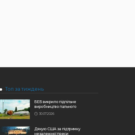
Топ за тиждень
БЕБ викрило підпільне
виробництво пального
30.07.2026
Дякую США за підтримку
незалежної преси