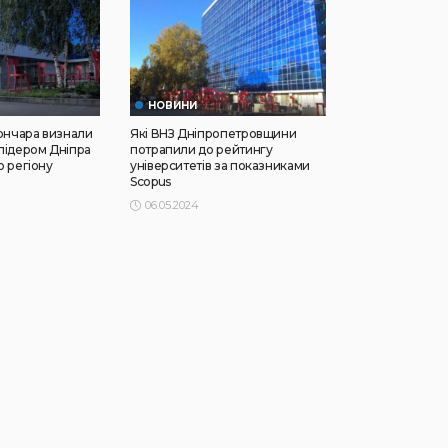
НОВИНИ
Гончара визнали
Які ВНЗ Дніпропетровщини
лідером Дніпра
потрапили до рейтингу
о регіону
університетів за показниками
Scopus
06.05.2024