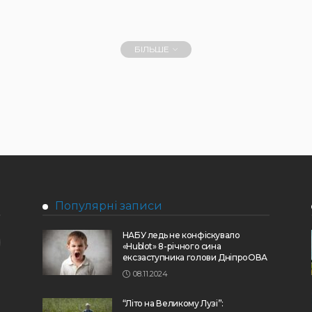
БІЛЬШЕ
Популярні записи
НАБУ ледь не конфіскувало
«Hublot» 8-річного сина
ексзаступника голови ДніпроОВА
08.11.2024
“Літо на Великому Лузі”: