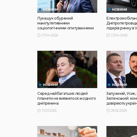
НОВИНИ
НОВИНИ
Лукашук обурений
Електромобільн
маніпулятивними
Дніпропетровщ
соціологічними опитуваннями
лідерів ринку в У
27.04.2026
23.04.2026
НОВИНИ
НОВИНИ
Серед найбагатших людей
Залужний, Усик,
планети не виявилося жодного
Зеленський: ко
дніпрянина
довіряють україн
11.03.2026
26.02.2026