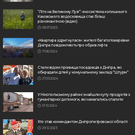
“Літо на Великому Лузі”: екосистема колишнього
Каховського водосховища стає більш
різноманітною (відео)
09.07.2025
«Квартира здригнулася»: жителі багатоповерхівки
Дніпра повідомляють про обрив ліфта
17.06.2024
Стали відомі прізвища посадовців з Дніпра, які
обкрадали дітей у комунальному закладі “Штурм”
27.03.2024
У Нікопольському районі знайшли купу продуктів з
гуманітарної допомоги, які намагались спалити
01.10.2024
Хто став комендантом Дніпропетровської області
29.12.2023