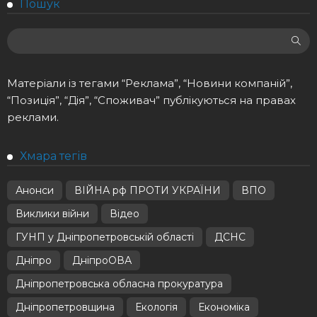
Пошук
Матеріали із тегами “Реклама”, “Новини компаній”,
“Позиція”, “Дія”, “Споживач” публікуються на правах
реклами.
Хмара тегів
Анонси
ВІЙНА рф ПРОТИ УКРАЇНИ
ВПО
Виклики війни
Відео
ГУНП у Дніпропетровській області
ДСНС
Дніпро
ДніпроОВА
Дніпропетровська обласна прокуратура
Дніпропетровщина
Екологія
Економіка