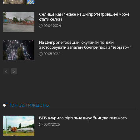
Селище Кам’янське на Дніпропетровщині може
стати селом
09.04.2024
На Дніпропетровщині окупанти почали
застосовувати запальні боєприпаси з “термітом”
09.08.2024
Топ за тиждень
БЕБ викрило підпільне виробництво пального
30.07.2026