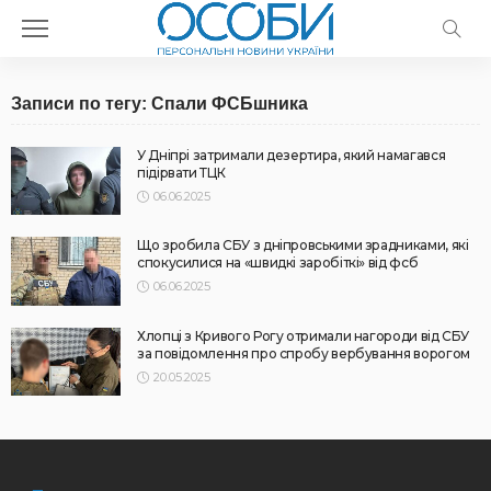
Записи по тегу: Спали ФСБшника
У Дніпрі затримали дезертира, який намагався
підірвати ТЦК
06.06.2025
Що зробила СБУ з дніпровськими зрадниками, які
спокусилися на «швидкі заробіткі» від фсб
06.06.2025
Хлопці з Кривого Рогу отримали нагороди від СБУ
за повідомлення про спробу вербування ворогом
20.05.2025