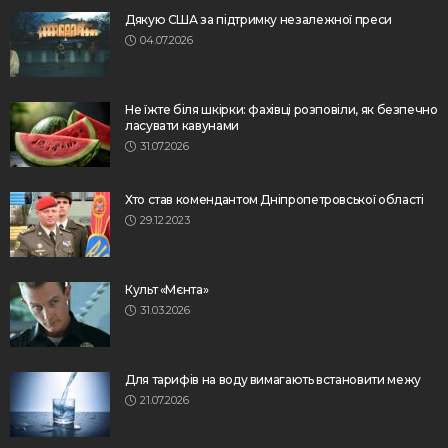
Дякую США за підтримку незалежної преси
04.07.2026
Не їжте біля шкірки: фахівці розповіли, як безпечно
ласувати кавунами
31.07.2026
Хто став комендантом Дніпропетровської області
29.12.2023
Культ «Мєнта»
31.03.2026
Для тарифів на воду вимагають встановити межу
21.07.2026