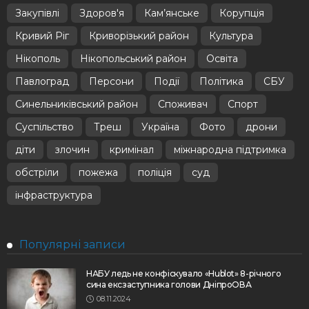
Закупівлі
Здоров'я
Кам’янське
Корупція
Кривий Ріг
Криворізький район
Культура
Нікополь
Нікопольський район
Освіта
Павлоград
Персони
Події
Політика
СБУ
Синельниківський район
Споживач
Спорт
Суспільство
Треш
Україна
Фото
дрони
діти
злочин
кримінал
міжнародна підтримка
обстріли
пожежа
поліція
суд
інфраструктура
Популярні записи
НАБУ ледь не конфіскувало «Hublot» 8-річного
сина ексзаступника голови ДніпроОВА
08.11.2024