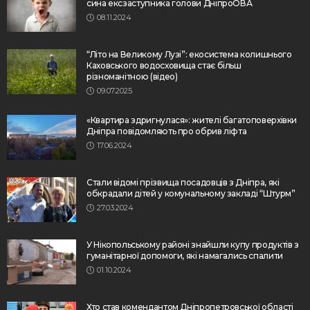
сина ексзаступника голови ДніпроОВА
08.11.2024
“Літо на Великому Лузі”: екосистема колишнього
Каховського водосховища стає більш
різноманітною (відео)
09.07.2025
«Квартира здригнулася»: жителі багатоповерхівки
Дніпра повідомляють про обрив ліфта
17.06.2024
Стали відомі прізвища посадовців з Дніпра, які
обкрадали дітей у комунальному закладі “Штурм”
27.03.2024
У Нікопольському районі знайшли купу продуктів з
гуманітарної допомоги, які намагались спалити
01.10.2024
Хто став комендантом Дніпропетровської області