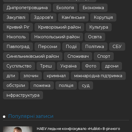
Дніпропетровщина
Екологія
Економіка
Закупівлі
Здоров'я
Кам’янське
Корупція
Кривий Ріг
Криворізький район
Культура
Нікополь
Нікопольський район
Освіта
Павлоград
Персони
Події
Політика
СБУ
Синельниківський район
Споживач
Спорт
Суспільство
Треш
Україна
Фото
дрони
діти
злочин
кримінал
міжнародна підтримка
обстріли
пожежа
поліція
суд
інфраструктура
Популярні записи
НАБУ ледь не конфіскувало «Hublot» 8-річного