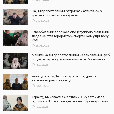
На Дніпропетровщині затримали агентів РФ з
трьома кілограмами вибухівки
01.04.2025
Завербований ворожою спецслужбою львів’янин
ледве не став терористом-смертником у Кривому
Розі
25.03.2025
Мешканка Дніпропетровщини на замовлення фсб
готувала теракт у житловому масиві Миколаєва
13.03.2025
Агентура рф у Дніпрі збиралася підірвати
ветерана-правоохоронця
20.02.2025
Теракт у Миколаєві з жертвами: СБУ затримала
підлітків з Полтавщини, яких завербували росіяни
19.02.2025