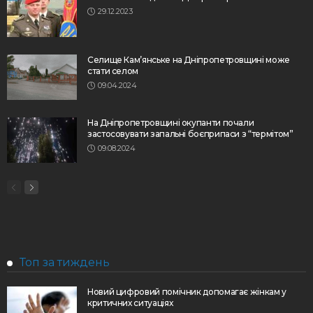
29.12.2023
Селище Кам’янське на Дніпропетровщині може
стати селом
09.04.2024
На Дніпропетровщині окупанти почали
застосовувати запальні боєприпаси з “термітом”
09.08.2024
Топ за тиждень
Новий цифровий помічник допомагає жінкам у
критичних ситуаціях