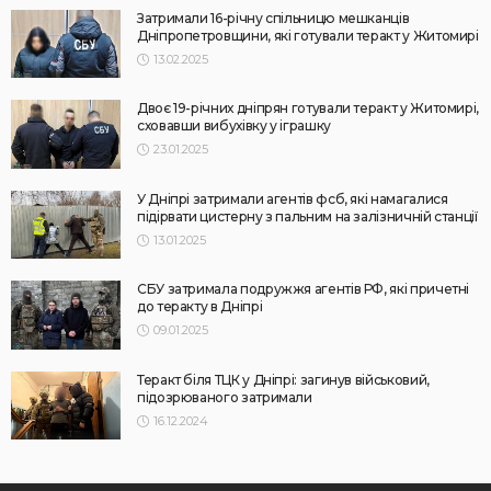
Затримали 16-річну спільницю мешканців
Дніпропетровщини, які готували теракт у Житомирі
13.02.2025
Двоє 19-річних дніпрян готували теракт у Житомирі,
сховавши вибухівку у іграшку
23.01.2025
У Дніпрі затримали агентів фсб, які намагалися
підірвати цистерну з пальним на залізничній станції
13.01.2025
СБУ затримала подружжя агентів РФ, які причетні
до теракту в Дніпрі
09.01.2025
Теракт біля ТЦК у Дніпрі: загинув військовий,
підозрюваного затримали
16.12.2024