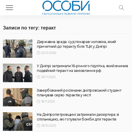
Записи по тегу: теракт
Державна зрада: суд покарав чоловіка, який
причетний до теракту біля ТЦК у Дніпрі
02.01.2026
У Дніпрі затримали 16-річного підлітка, який вчинив
подвійний теракт на замовлення рф
26.11.2025
Завербований росіянами дніпровський студент
планував серію терактів у місті
18.11.2025
На Дніпропетровщині затримали дезертира зі
спільницею, які готували бомби для терактів
28.10.2025