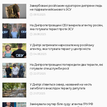
Завербовані російським куратором дніпряни ледь
не підірвали військового ЗСУ
09.10.2025
На Дніпропетровщині СБУ викрила агентку росіян,
яка готувала теракт проти ЗСУ
26.08.2025
У Дніпрі затримали наркозалежну російську
агентку, яка готувала теракт у центрі міста
04.08.2025
На Дніпропетровщині попередили два теракти, які
готували спецслужби росії
22.07.2025
У Дніпрі з’явиться сквер, названий на честь
загиблого внаслідок теракту депутата
21.07.2025
Замінувала скутер біля суду: агентка ГРУ РФ