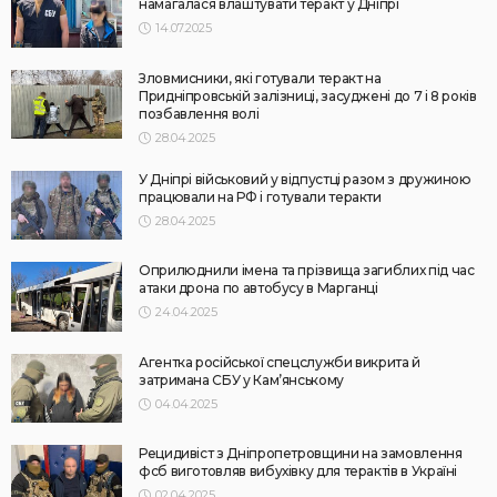
намагалася влаштувати теракт у Дніпрі
14.07.2025
Зловмисники, які готували теракт на
Придніпровській залізниці, засуджені до 7 і 8 років
позбавлення волі
28.04.2025
У Дніпрі військовий у відпустці разом з дружиною
працювали на РФ і готували теракти
28.04.2025
Оприлюднили імена та прізвища загиблих під час
атаки дрона по автобусу в Марганці
24.04.2025
Агентка російської спецслужби викрита й
затримана СБУ у Кам’янському
04.04.2025
Рецидивіст з Дніпропетровщини на замовлення
фсб виготовляв вибухівку для терактів в Україні
02.04.2025