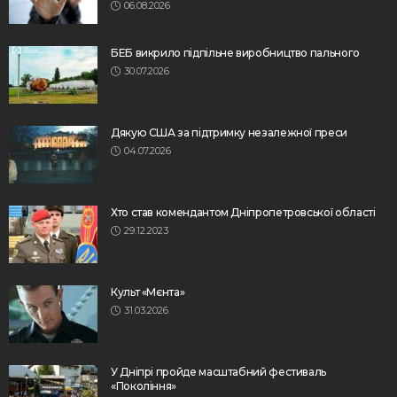
06.08.2026
БЕБ викрило підпільне виробництво пального
30.07.2026
Дякую США за підтримку незалежної преси
04.07.2026
Хто став комендантом Дніпропетровської області
29.12.2023
Культ «Мєнта»
31.03.2026
У Дніпрі пройде масштабний фестиваль
«Покоління»