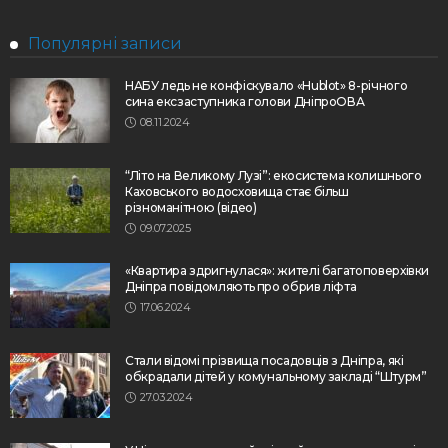
Популярні записи
НАБУ ледь не конфіскувало «Hublot» 8-річного
сина ексзаступника голови ДніпроОВА
08.11.2024
“Літо на Великому Лузі”: екосистема колишнього
Каховського водосховища стає більш
різноманітною (відео)
09.07.2025
«Квартира здригнулася»: жителі багатоповерхівки
Дніпра повідомляють про обрив ліфта
17.06.2024
Стали відомі прізвища посадовців з Дніпра, які
обкрадали дітей у комунальному закладі “Штурм”
27.03.2024