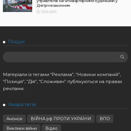
управителів багатоквартирними будинками у
Дніпрі незаконним
13.04.2024
Пошук
Матеріали із тегами “Реклама”, “Новини компаній”,
“Позиція”, “Дія”, “Споживач” публікуються на правах
реклами.
Хмара тегів
Анонси
ВІЙНА рф ПРОТИ УКРАЇНИ
ВПО
Виклики війни
Відео