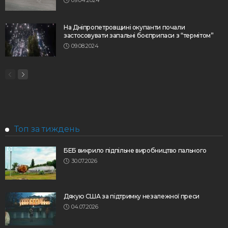
На Дніпропетровщині окупанти почали
застосовувати запальні боєприпаси з “термітом”
09.08.2024
Топ за тиждень
БЕБ викрило підпільне виробництво пального
30.07.2026
Дякую США за підтримку незалежної преси
04.07.2026