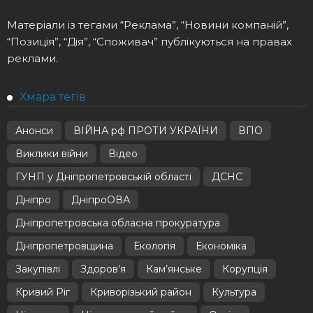
Матеріали із тегами “Реклама”, “Новини компаній”,
“Позиція”, “Дія”, “Споживач” публікуються на правах
реклами.
Хмара тегів
Анонси
ВІЙНА рф ПРОТИ УКРАЇНИ
ВПО
Виклики війни
Відео
ГУНП у Дніпропетровській області
ДСНС
Дніпро
ДніпроОВА
Дніпропетровська обласна прокуратура
Дніпропетровщина
Екологія
Економіка
Закупівлі
Здоров'я
Кам’янське
Корупція
Кривий Ріг
Криворізький район
Культура