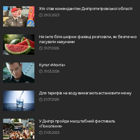
Хто став комендантом Дніпропетровської області
29.12.2023
Не їжте біля шкірки: фахівці розповіли, як безпечно
ласувати кавунами
31.07.2026
Культ «Мєнта»
31.03.2026
Для тарифів на воду вимагають встановити межу
21.07.2026
У Дніпрі пройде масштабний фестиваль
«Покоління»
21.05.2025