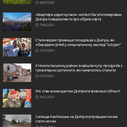
09.07.2025
«Квартира здригнулася»: жителі багатоповерхівки
Дніпра повідомляють про обрив ліфта
17.06.2024
Стали відомі прізвища посадовців з Дніпра, які
обкрадали дітей у комунальному закладі “Штурм”
27.03.2024
У Нікопольському районі знайшли купу продуктів з
гуманітарної допомоги, які намагались спалити
01.10.2024
Хто став комендантом Дніпропетровської області
29.12.2023
Селище Кам’янське на Дніпропетровщині може
стати селом
09.04.2024