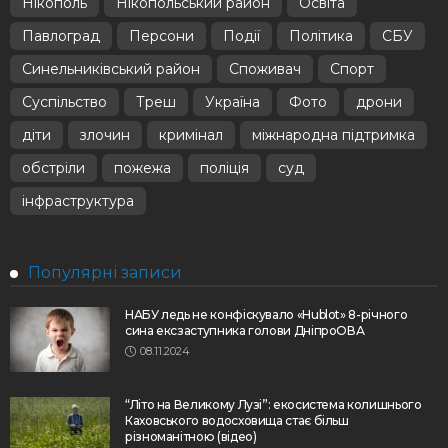
Нікополь
Нікопольський район
Освіта
Павлоград
Персони
Події
Політика
СБУ
Синельниківський район
Споживач
Спорт
Суспільство
Треш
Україна
Фото
дрони
діти
злочин
кримінал
міжнародна підтримка
обстріли
пожежа
поліція
суд
інфраструктура
Популярні записи
НАБУ ледь не конфіскувало «Hublot» 8-річного
сина ексзаступника голови ДніпроОВА
08.11.2024
“Літо на Великому Лузі”: екосистема колишнього
Каховського водосховища стає більш
різноманітною (відео)