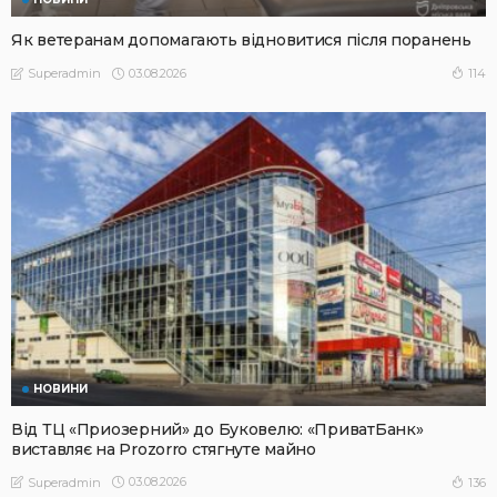
Як ветеранам допомагають відновитися після поранень
03.08.2026
114
Superadmin
НОВИНИ
Від ТЦ «Приозерний» до Буковелю: «ПриватБанк»
виставляє на Prozorro стягнуте майно
03.08.2026
136
Superadmin