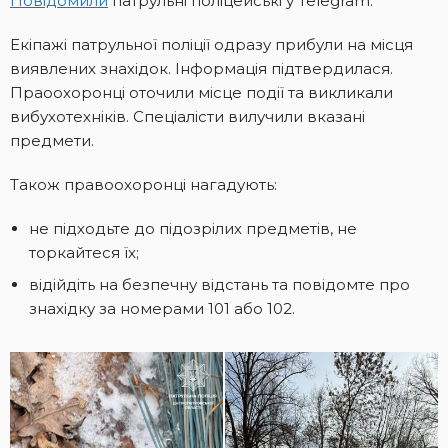
Повідомили
патрульні поліцейські у Telegram.
Екіпажі патрульної поліції одразу прибули на місця
виявлених знахідок. Інформація підтвердилася.
Праоохоронці оточили місце події та викликали
вибухотехніків. Спеціалісти вилучили вказані
предмети.
Також правоохоронці нагадують:
не підходьте до підозрілих предметів, не
торкайтеся їх;
відійдіть на безпечну відстань та повідомте про
знахідку за номерами 101 або 102.