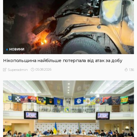
НОВИНИ
Нікопольщина найбільше потерпала від атак за добу
05.08.2026
136
Superadmin