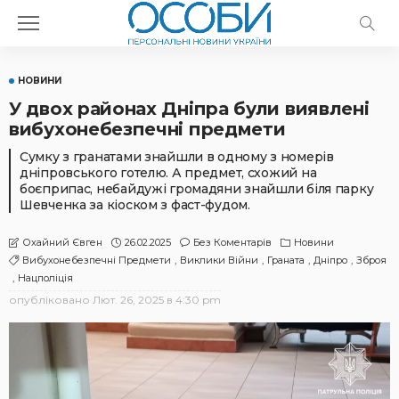
НОВИНИ
У двох районах Дніпра були виявлені
вибухонебезпечні предмети
Сумку з гранатами знайшли в одному з номерів
дніпровського готелю. А предмет, схожий на
боєприпас, небайдужі громадяни знайшли біля парку
Шевченка за кіоском з фаст-фудом.
26.02.2025
Без Коментарів
Новини
Охайний Євген
Вибухонебезпечні Предмети
Виклики Війни
Граната
Дніпро
Зброя
Нацполіція
опубліковано
Лют. 26, 2025 в 4:30 pm