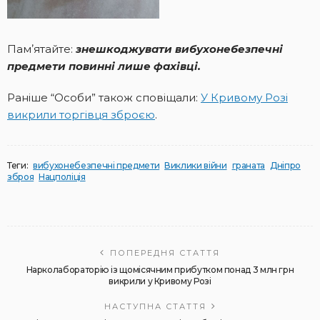
Памʼятайте:
знешкоджувати вибухонебезпечні
предмети повинні лише фахівці.
Раніше “Особи” також сповіщали:
У Кривому Розі
викрили торгівця зброєю
.
Теги:
вибухонебезпечні предмети
Виклики війни
граната
Дніпро
зброя
Нацполіція
ПОПЕРЕДНЯ СТАТТЯ
Нарколабораторію із щомісячним прибутком понад 3 млн грн
викрили у Кривому Розі
НАСТУПНА СТАТТЯ