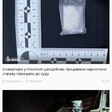
НОВИНИ
З квартири у Нікополі цілодобово продавали наркотики:
справу передали до суду
05.08.2026
122
Superadmin