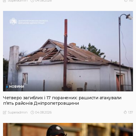
04.08.2026
110
Superadmin
НОВИНИ
Четверо загиблих і 17 поранених: рашисти атакували
п’ять районів Дніпропетровщини
04.08.2026
137
Superadmin