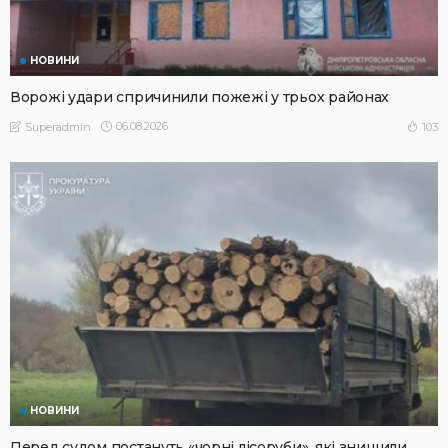
НОВИНИ
Ворожі удари спричинили пожежі у трьох районах
06.08.2026
103
Superadmin
НОВИНИ
Перед судом постануть «чорні лісоруби», які знищили