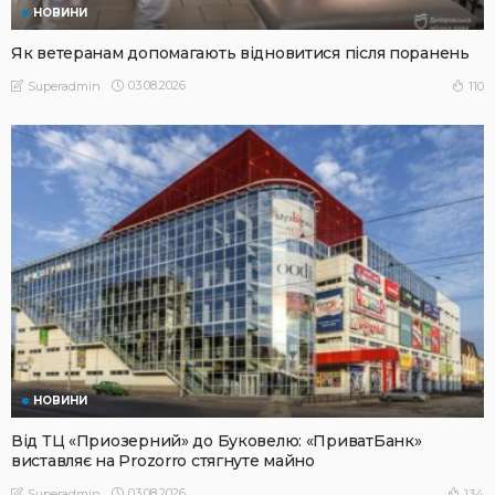
НОВИНИ
Як ветеранам допомагають відновитися після поранень
03.08.2026
110
Superadmin
НОВИНИ
Від ТЦ «Приозерний» до Буковелю: «ПриватБанк»
виставляє на Prozorro стягнуте майно
03.08.2026
134
Superadmin