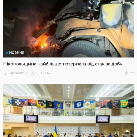
НОВИНИ
Нікопольщина найбільше потерпала від атак за добу
05.08.2026
127
Superadmin