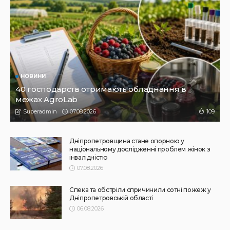
НОВИНИ
Не їжте біля шкірки: фахівці розповіли, як безпечно
ласувати кавунами
31.07.2026
190
Superadmin