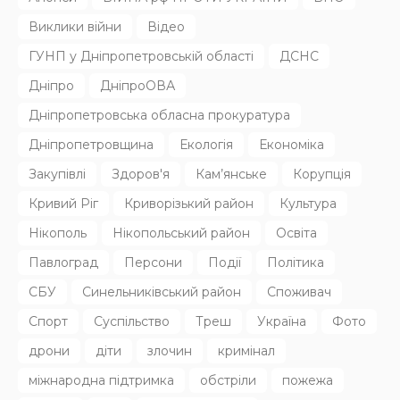
31.07.2026
171
Superadmin
НОВИНИ
Родину в Радушному вбила північнокорейська балістика
31.07.2026
133
Superadmin