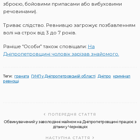
зброєю, бойовими припасами або вибуховими
речовинами).
Триває слідство. Ревнивцю загрожує позбавленням
волі на строк від 3 до 7 років.
Раніше “Особи” також сповіщали:
На
Дніпропетровщині чоловік зарізав знайомого.
Теги:
граната
ГУНП у Дніпропетровській області
Дніпро
кримінал
ревнощі
ПОПЕРЕДНЯ СТАТТЯ
Обвинувачений у заволодінні майном на Дніпропетровщині працює з
дітьми у Чернівцях
НАСТУПНА СТАТТЯ