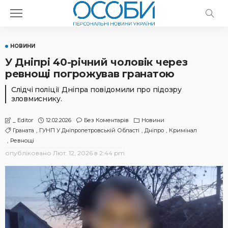
НОВИНИ
У Дніпрі 40-річний чоловік через
ревнощі погрожував гранатою
Слідчі поліції Дніпра повідомили про підозру
зловмиснику.
12.02.2026
Без Коментарів
Новини
_ Editor
Граната
ГУНП У Дніпропетровській Області
Дніпро
Кримінал
Ревнощі
опубліковано
Лют. 12, 2026 в 2:44 pm