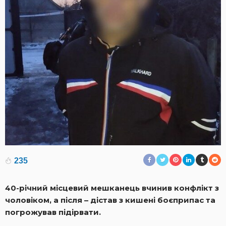
235
40-річний місцевий мешканець вчинив конфлікт з
чоловіком, а після – дістав з кишені боєприпас та
погрожував підірвати.