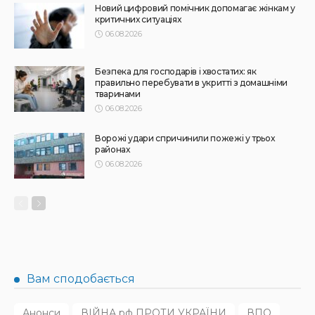
НОВИНИ
ПРЕС РЕЛІЗИ
Синергія влади та служб: яка підтримка потрібна
громадам для ефективного захисту дітей
31.07.2026
145
Superadmin
АФІША
НОВИНИ
Масштабний книгообмін об’єднає 10 локацій від України
до Японії: як долучитися