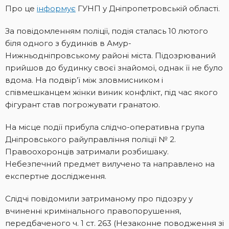
Про це
інформує
ГУНП у Дніпропетровській області.
За повідомленням поліції, подія сталась 10 лютого
біля одного з будинків в Амур-
Нижньодніпровському районі міста. Підозрюваний
прийшов до будинку своєї знайомої, однак її не було
вдома. На подвір’ї між зловмисником і
співмешканцем жінки виник конфлікт, під час якого
фігурант став погрожувати гранатою.
На місце події прибула слідчо-оперативна група
Дніпровського райуправління поліції № 2.
Правоохоронців затримали розбишаку.
Небезпечний предмет вилучено та направлено на
експертне дослідження.
Слідчі повідомили затриманому про підозру у
вчиненні кримінального правопорушення,
передбаченого ч. 1 ст. 263 (Незаконне поводження зі