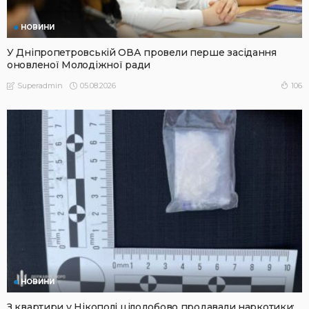
НОВИНИ
У Дніпропетровській ОВА провели перше засідання
оновленої Молодіжної ради
05.08.2026
106
Superadmin
НОВИНИ
З квартири у Нікополі цілодобово продавали наркотики: