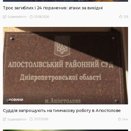
Троє загиблих і 24 поранених: атаки за вихідні
03.08.2026
129
Superadmin
НОВИНИ
Суддів запрошують на тимчасову роботу в Апостолове
31.07.2026
144
Superadmin