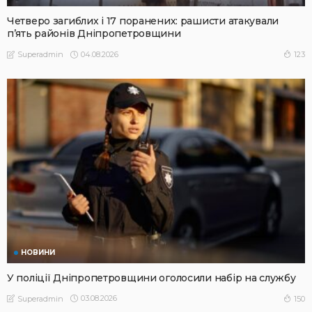
Четверо загиблих і 17 поранених: рашисти атакували
п’ять районів Дніпропетровщини
04.08.2026
123
Superadmin
НОВИНИ
У поліції Дніпропетровщини оголосили набір на службу
03.08.2026
150
Superadmin