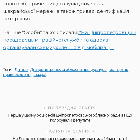
коло осіб, причетних до функціонування
шахрайської мережі, а також триває ідентифікація
потерпілих.
Раніше “Особи” також писали:
“На Дніпропетровщині
посадовець міграційної служби та адвокат
організували схему ухилення від мобілізації”.
Теги:
Дніпро
Дніпропетровська обласна прокуратура
кол-центр
правоохоронці
шахраї
ПОПЕРЕДНЯ СТАТТЯ
Перша у цьому році сесія Дніпропетровської обласної ради: за що
голосували депутати
НАСТУПНА СТАТТЯ
На Дніпропетровщині посадовиця привласнила 1,6 млн грн: її